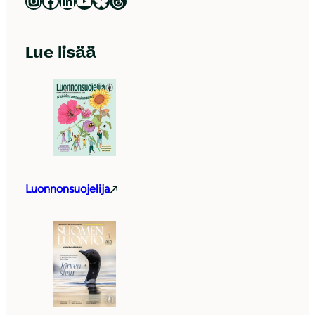
Luonnonsuojeluliitto Instagramissa
Luonnonsuojeluliitto Facebookissa
Luonnonsuojeluliitto LinkedInissä
Luonnonsuojeluliiton YouTube-kanava
Luonnonsuojeluliitto Blueskyssa
Luonnonsuojeluliitto Threadsissa
Lue lisää
Luonnonsuojelija