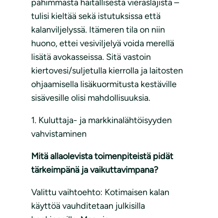
pahimmasta haitallisesta vieraslajista –
tulisi kieltää sekä istutuksissa että
kalanviljelyssä. Itämeren tila on niin
huono, ettei vesiviljelyä voida merellä
lisätä avokasseissa. Sitä vastoin
kiertovesi/suljetulla kierrolla ja laitosten
ohjaamisella lisäkuormitusta kestäville
sisävesille olisi mahdollisuuksia.
1. Kuluttaja- ja markkinalähtöisyyden
vahvistaminen
Mitä allaolevista toimenpiteistä pidät
tärkeimpänä ja vaikuttavimpana?
Valittu vaihtoehto: Kotimaisen kalan
käyttöä vauhditetaan julkisilla