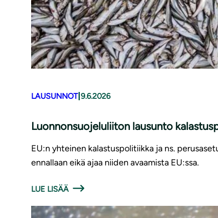
|
LAUSUNNOT
9.6.2026
Luonnonsuojeluliiton lausunto kalastusp
EU:n yhteinen kalastuspolitiikka ja ns. perusaset
ennallaan eikä ajaa niiden avaamista EU:ssa.
LUE LISÄÄ