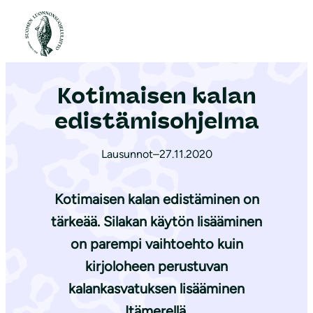
S
i
Etusivu
|
Ajankohtaista
|
Kotimaisen kalan edis­tä­mis­oh­jel­ma
i
r
Kotimaisen kalan
r
y
edis­tä­mis­oh­jel­ma
s
i
Lausunnot
–
27.11.2020
s
ä
Kotimaisen kalan edistäminen on
l
tärkeää. Silakan käytön lisääminen
t
on parempi vaihtoehto kuin
ö
kirjoloheen perustuvan
ö
kalankasvatuksen lisääminen
n
Itämerellä.