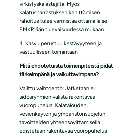
virkistyskalastajilta. Myös
kalatusharrastuksen kehittämisen
rahoitus tulee varmistaa ottamalla se
EMKR:ään tulevaisuudessa mukaan.
4. Kasvu perustuu kestävyyteen ja
vastuulliseen toimintaan
Mitä ehdotetuista toimenpiteistä pidät
tärkeimpänä ja vaikuttavimpana?
Valittu vaihtoehto: Jatketaan eri
sidosryhmien välistä rakentavaa
vuoropuhelua. Kalatalouden,
vesienkäytön ja ympäristönsuojelun
tavoitteiden yhteensovittamisella
edistetään rakentavaa vuoropuhelua