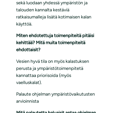
sekä luodaan yhdessä ympäristön ja
talouden kannalta kestäviä
ratkaisumalleja lisätä kotimaisen kalan
käyttöä.
Miten ehdotettuja toimenpiteitä pitäisi
kehittää? Mitä muita toimenpiteitä
ehdottaisit?
Vesien hyvä tila on myös kalastuksen
perusta ja ympäristötoimenpitetä
kannattaa priorisoida (myös
vaelluskalat).
Palaute ohjelman ympäristövaikutusten
arvioinnista
Mitä palautetta haluaisit antaa ohjelman