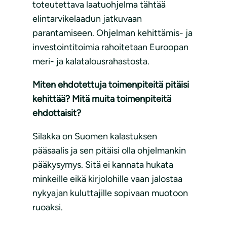
toteutettava laatuohjelma tähtää
elintarvikelaadun jatkuvaan
parantamiseen. Ohjelman kehittämis- ja
investointitoimia rahoitetaan Euroopan
meri- ja kalatalousrahastosta.
Miten ehdotettuja toimenpiteitä pitäisi
kehittää? Mitä muita toimenpiteitä
ehdottaisit?
Silakka on Suomen kalastuksen
pääsaalis ja sen pitäisi olla ohjelmankin
pääkysymys. Sitä ei kannata hukata
minkeille eikä kirjolohille vaan jalostaa
nykyajan kuluttajille sopivaan muotoon
ruoaksi.