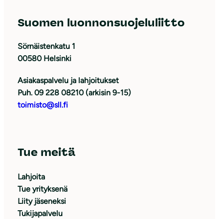
Suomen luonnonsuojeluliitto
Sörnäistenkatu 1
00580 Helsinki
Asiakaspalvelu ja lahjoitukset
Puh. 09 228 08210 (arkisin 9-15)
toimisto@sll.fi
Tue meitä
Lahjoita
Tue yrityksenä
Liity jäseneksi
Tukijapalvelu