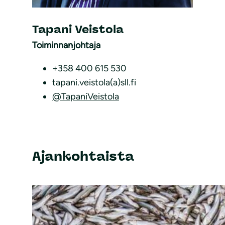
Tapani Veistola
Toiminnanjohtaja
+358 400 615 530
tapani.veistola(a)sll.fi
@TapaniVeistola
Ajankohtaista