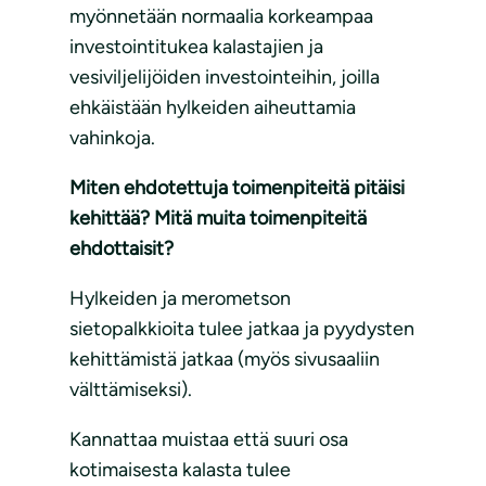
myönnetään normaalia korkeampaa
investointitukea kalastajien ja
vesiviljelijöiden investointeihin, joilla
ehkäistään hylkeiden aiheuttamia
vahinkoja.
Miten ehdotettuja toimenpiteitä pitäisi
kehittää? Mitä muita toimenpiteitä
ehdottaisit?
Hylkeiden ja merometson
sietopalkkioita tulee jatkaa ja pyydysten
kehittämistä jatkaa (myös sivusaaliin
välttämiseksi).
Kannattaa muistaa että suuri osa
kotimaisesta kalasta tulee