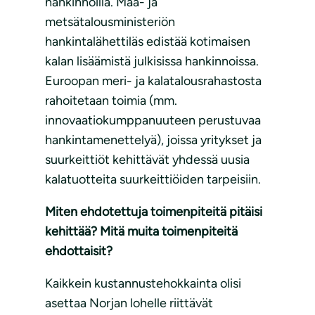
hankinnoilla. Maa- ja
metsätalousministeriön
hankintalähettiläs edistää kotimaisen
kalan lisäämistä julkisissa hankinnoissa.
Euroopan meri- ja kalatalousrahastosta
rahoitetaan toimia (mm.
innovaatiokumppanuuteen perustuvaa
hankintamenettelyä), joissa yritykset ja
suurkeittiöt kehittävät yhdessä uusia
kalatuotteita suurkeittiöiden tarpeisiin.
Miten ehdotettuja toimenpiteitä pitäisi
kehittää? Mitä muita toimenpiteitä
ehdottaisit?
Kaikkein kustannustehokkainta olisi
asettaa Norjan lohelle riittävät