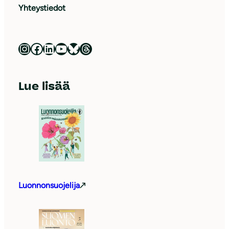
Yhteystiedot
Luonnonsuojeluliitto Instagramissa
Luonnonsuojeluliitto Facebookissa
Luonnonsuojeluliitto LinkedInissä
Luonnonsuojeluliiton YouTube-kanava
Luonnonsuojeluliitto Blueskyssa
Luonnonsuojeluliitto Threadsissa
Lue lisää
Luonnonsuojelija