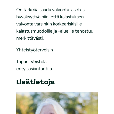
On tärkeää saada valvonta-asetus
hyväksyttyä niin, että kalastuksen
valvonta varsinkin korkeariskisille
kalastusmuodoille ja -alueille tehostuu
merkittävästi.
Yhteistyöterveisin
Tapani Veistola
erityisasiantuntija
Lisätietoja