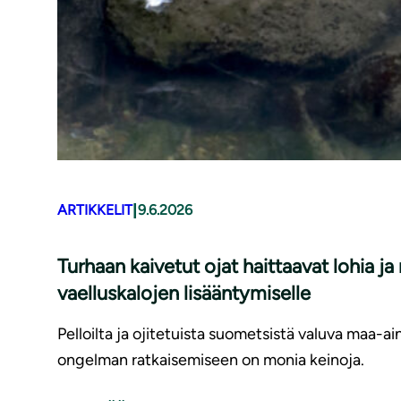
|
ARTIKKELIT
9.6.2026
Turhaan kaivetut ojat haittaavat lohia j
vaelluskalojen lisääntymiselle
Pelloilta ja ojitetuista suometsistä valuva maa-ai
ongelman ratkaisemiseen on monia keinoja.