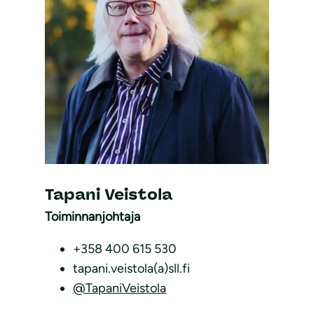
Tapani Veistola
Toiminnanjohtaja
+358 400 615 530
tapani.veistola(a)sll.fi
@TapaniVeistola