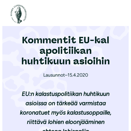
S
i
Etusivu
|
Ajankohtaista
|
Kommentit EU-ka­la­po­li­tii­kan huhtikuun asioihin
i
r
Kommentit EU-ka­l
r
y
a­po­li­tii­kan
s
huhtikuun asioihin
i
s
Lausunnot
–
15.4.2020
ä
l
EU:n kalastuspolitiikan huhtikuun
t
asioissa on tärkeää varmistaa
ö
koronatuet myös kalastusoppaille,
ö
n
riittävä lohien eloonjääminen