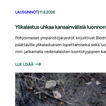
|
LAUSUNNOT
11.6.2026
Ylikalastus uhkaa kansainvälisiä luonn
Pohjoimaiset ympäristöjärjestöt kirjoittivat Biod
päättäville ylikalastuksen lopettamiseksi sekä
mm. jatkamalla vedenalaisten luontotyyppien kar
LUE LISÄÄ