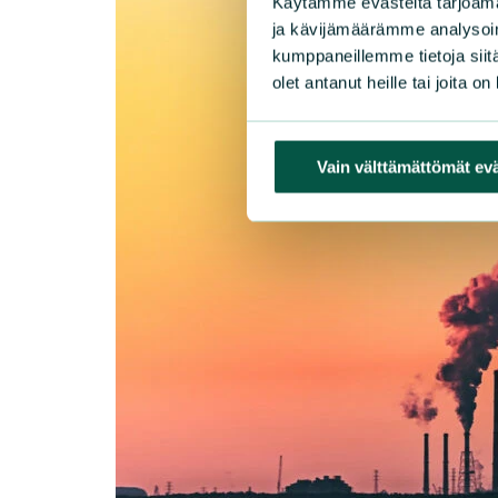
Käytämme evästeitä tarjoama
ja kävijämäärämme analysoim
kumppaneillemme tietoja siitä
olet antanut heille tai joita o
Vain välttämättömät ev