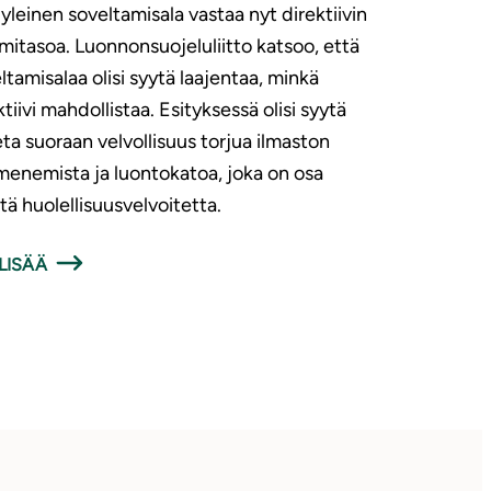
 yleinen soveltamisala vastaa nyt direktiivin
mitasoa. Luonnonsuojeluliitto katsoo, että
ltamisalaa olisi syytä laajentaa, minkä
ktiivi mahdollistaa. Esityksessä olisi syytä
ta suoraan velvollisuus torjua ilmaston
enemista ja luontokatoa, joka on osa
stä huolellisuusvelvoitetta.
LISÄÄ