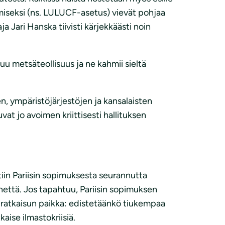
iseksi (ns. LULUCF-asetus) vievät pohjaa
 Jari Hanska tiivisti kärjekkäästi noin
stuu metsäteollisuus ja ne kahmii sieltä
n, ympäristöjärjestöjen ja kansalaisten
vat jo avoimen kriittisesti hallituksen
tiin Pariisin sopimuksesta seurannutta
nettä. Jos tapahtuu, Pariisin sopimuksen
t ratkaisun paikka: edistetäänkö tiukempaa
ise ilmastokriisiä.