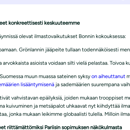
lleet konkreettisesti keskuuteemme
i käynnissä olevat ilmastovaikutukset Bonnin kokouksessa:
atoamaan. Grönlannin jääpeite tullaan todennäköisesti me
vokkaista asioista voidaan silti vielä pelastaa. Toivoa ku
 Suomessa muun muassa sateinen syksy
on aiheuttanut
m
määrien lisääntymisenä
ja sademäärien suurempana vaih
ivät vahvistavan epäilyksiä, joiden mukaan trooppiset met
a kuivuminen ja metsäpalot uhkaavat nyt kiihdyttää ilm
taa, jonka mukaan leikimme globaalisti tulella. Milloin i
et riittämättömiksi Pariisin sopimuksen näkökulmasta