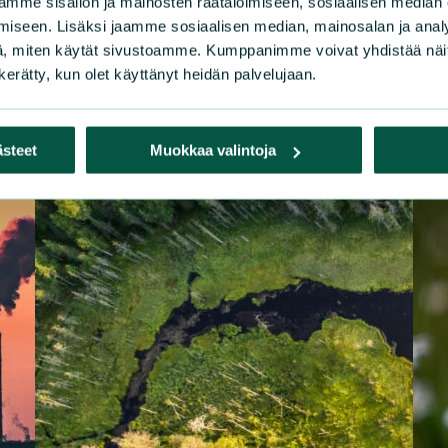
mme sisällön ja mainosten räätälöimiseen, sosiaalisen median
iseen. Lisäksi jaamme sosiaalisen median, mainosalan ja analy
, miten käytät sivustoamme. Kumppanimme voivat yhdistää näitä t
n kerätty, kun olet käyttänyt heidän palvelujaan.
ästeet
Muokkaa valintoja