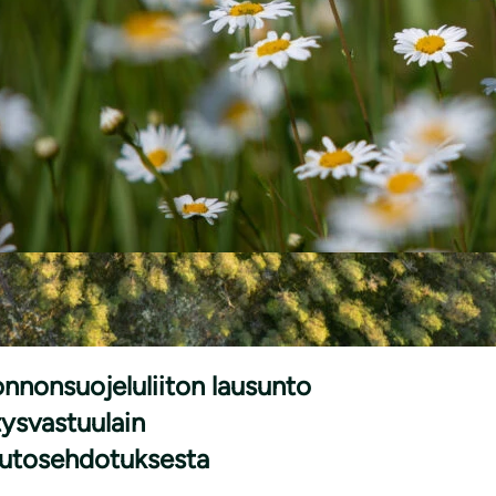
|
SUNNOT
24.6.2026
nnonsuojeluliiton lausunto
tysvastuulain
utosehdotuksesta