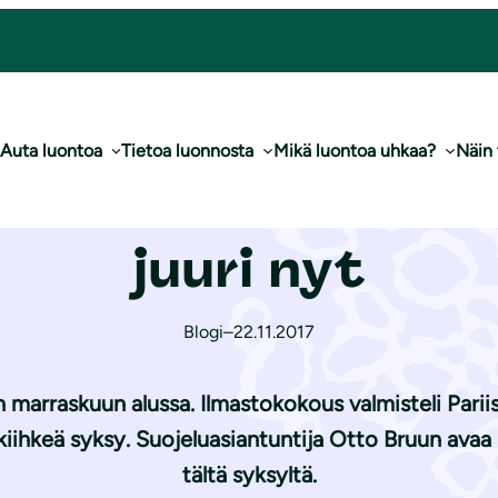
s­to­po­li­tii­kas­sa juuri nyt
Auta luontoa
Tietoa luonnosta
Mikä luontoa uhkaa?
Näin
kohtaa il­mas­to­po­
juuri nyt
Blogi
–
22.11.2017
 marraskuun alussa. Ilmastokokous valmisteli Par
kiihkeä syksy. Suojeluasiantuntija Otto Bruun ava
tältä syksyltä.