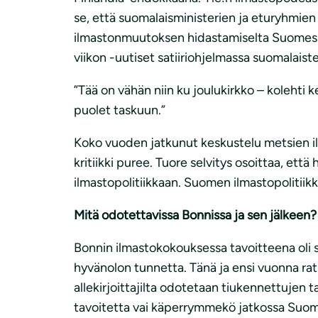
se, että suomalaisministerien ja eturyhmi
ilmastonmuutoksen hidastamiselta Suomessa, 
viikon -uutiset satiiriohjelmassa suomalais
”Tää on vähän niin ku joulukirkko – kolehti ke
puolet taskuun.”
Koko vuoden jatkunut keskustelu metsien ilm
kritiikki puree. Tuore selvitys osoittaa, ett
ilmastopolitiikkaan. Suomen ilmastopolitiikk
Mitä odotettavissa Bonnissa ja sen jälkeen?
Bonnin ilmastokokouksessa tavoitteena oli s
hyvänolon tunnetta. Tänä ja ensi vuonna rat
allekirjoittajilta odotetaan tiukennettuje
tavoitetta vai käperrymmekö jatkossa Suomel