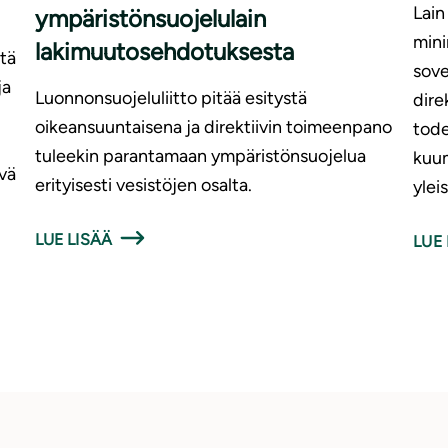
Lain
ympäristönsuojelulain
mini
lakimuutosehdotuksesta
tä
sove
ja
Luonnonsuojeluliitto pitää esitystä
dire
oikeansuuntaisena ja direktiivin toimeenpano
tode
tuleekin parantamaan ympäristönsuojelua
kuum
vä
erityisesti vesistöjen osalta.
ylei
LUE LISÄÄ
LUE 