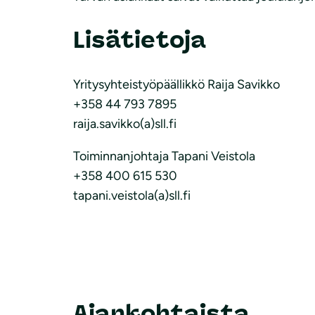
Lisätietoja
Yritysyhteistyöpäällikkö Raija Savikko
+358 44 793 7895
raija.savikko(a)sll.fi
Toiminnanjohtaja Tapani Veistola
+358 400 615 530
tapani.veistola(a)sll.fi
Ajankohtaista