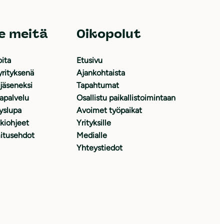
e meitä
Oikopolut
oita
Etusivu
yrityksenä
Ajankohtaista
 jäseneksi
Tapahtumat
japalvelu
Osallistu paikallistoimintaan
yslupa
Avoimet työpaikat
kiohjeet
Yrityksille
itusehdot
Medialle
Yhteystiedot