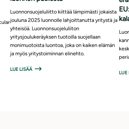
EU:
Luonnonsuojeluliitto kiittää lämpimästi jokaista
kal
jouluna 2025 luonnolle lahjoittanutta yritystä ja
cular
yhteisöä. Luonnonsuojeluliiton
Luon
yritysjoulukeräyksen tuotoilla suojellaan
kann
monimuotoista luontoa, joka on kaiken elämän
kesk
ja myös yritystoiminnan elinehto.
peri
LUE LISÄÄ
LUE 