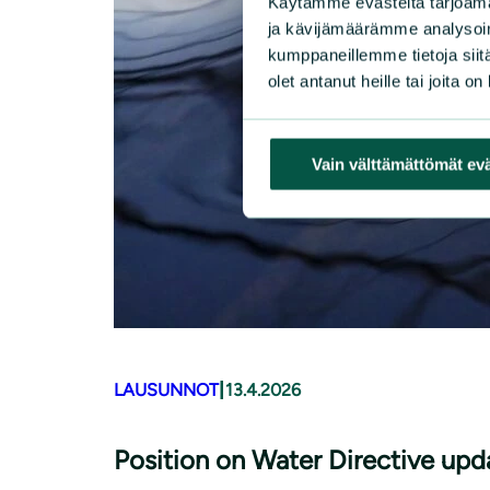
Käytämme evästeitä tarjoama
ja kävijämäärämme analysoim
kumppaneillemme tietoja siitä
olet antanut heille tai joita o
Vain välttämättömät ev
|
LAUSUNNOT
13.4.2026
Position on Water Directive upd