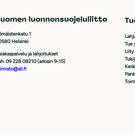
uomen luonnonsuojeluliitto
Tu
rnäistenkatu 1
Lahj
0580 Helsinki
Tue 
Liity
iakaspalvelu ja lahjoitukset
Tuki
h. 09 228 08210 (arkisin 9-15)
Kerä
imisto@sll.fi
Pank
Toim