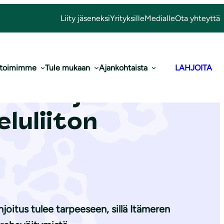
Liity jäseneksi
Yrityksille
Medialle
Ota yhteyttä
 toimimme
Tule mukaan
Ajankohtaista
LAHJOITA
va lahjoittaa
lu­lii­ton
joitus tulee tarpeeseen, sillä Itämeren