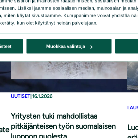
mme sisällön ja mainosten räätälöimiseen, sosiaalisen median
iseen. Lisäksi jaamme sosiaalisen median, mainosalan ja analy
, miten käytät sivustoamme. Kumppanimme voivat yhdistää näitä t
n kerätty, kun olet käyttänyt heidän palvelujaan.
ästeet
Muokkaa valintoja
|
UUTISET
16.1.2026
LAU
Yritysten tuki mahdollistaa
pitkäjänteisen työn suomalaisen
Luo
ate
luonnon puolesta
erä