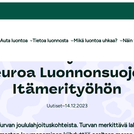
 500 euroa Luon­non­suo­je­lu­lii­ton Itämerityöhön
Auta luontoa
Tietoa luonnosta
Mikä luontoa uhkaa?
Näin
Vakuutusyhtiö Tur
roa Luon­non­suo­je­
Itämerityöhön
Uutiset
–
14.12.2023
rvan joululahjoituskohteista. Turvan merkittävä lah