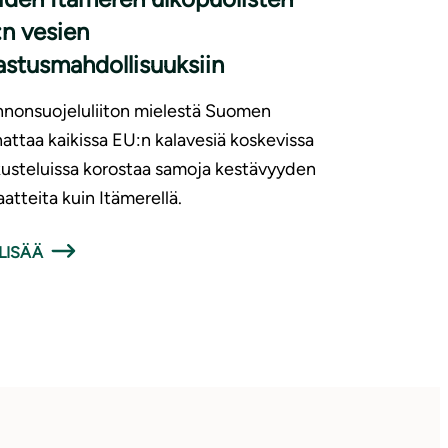
n vesien
astusmahdollisuuksiin
nonsuojeluliiton mielestä Suomen
attaa kaikissa EU:n kalavesiä koskevissa
usteluissa korostaa samoja kestävyyden
aatteita kuin Itämerellä.
LISÄÄ