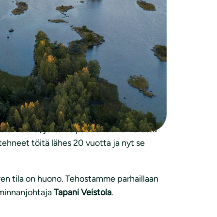
i voi huonosti, sen tilaa pystytään
ja vaikutamme Itämerta ja sen rantoja
kutehtaat, joista voi mahdollisesti aiheutua
tamiseksi, jotta ne pääsisivät Itämerestä
ehneet töitä lähes 20 vuotta ja nyt se
eren tila on huono. Tehostamme parhaillaan
iminnanjohtaja
Tapani Veistola
.