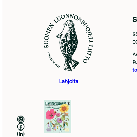
S
Sö
0
As
Pu
to
Lahjoita
Luonnonsuojeluliitto Instagramissa
Luonnonsuojeluliitto Facebookissa
Luonnonsuojeluliitto LinkedInissä