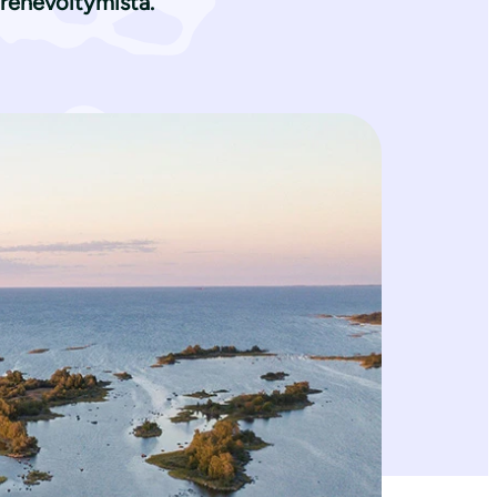
 rehevöitymistä.