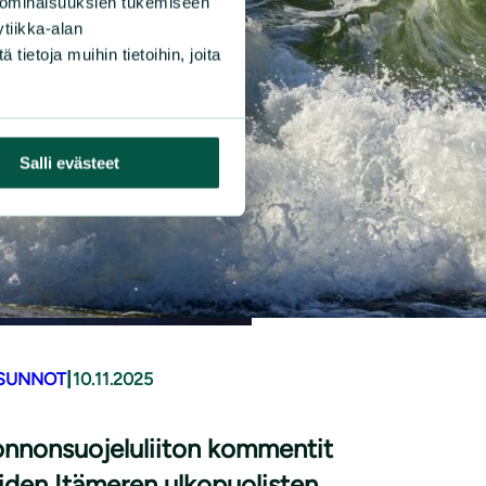
 ominaisuuksien tukemiseen
tiikka-alan
ietoja muihin tietoihin, joita
Salli evästeet
|
SUNNOT
10.11.2025
nnonsuojeluliiton kommentit
iden Itämeren ulkopuolisten