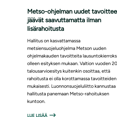
Metso-ohjelman uudet tavoittee
jäävät saavuttamatta ilman
lisärahoitusta
Hallitus on kasvattamassa
metsiensuojeluohjelma Metson uuden
ohjelmakauden tavoitteita lausuntokierroks
olleen esityksen mukaan. Valtion vuoden 2
talousarvioesitys kuitenkin osoittaa, että
rahoitusta ei olla korottamassa tavoitteiden
mukaisesti. Luonnonsuojeluliitto kannustaa
hallitusta panemaan Metso-rahoituksen
kuntoon.
LUE LISÄÄ