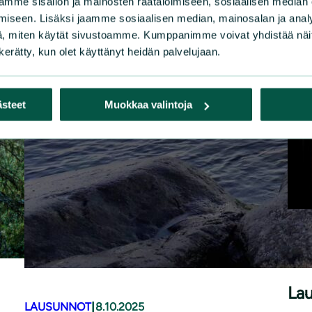
mme sisällön ja mainosten räätälöimiseen, sosiaalisen median
iseen. Lisäksi jaamme sosiaalisen median, mainosalan ja analy
, miten käytät sivustoamme. Kumppanimme voivat yhdistää näitä t
n kerätty, kun olet käyttänyt heidän palvelujaan.
ästeet
Muokkaa valintoja
LAU
La
|
LAUSUNNOT
8.10.2025