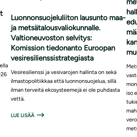
met
hal
t
Luonnonsuojeluliiton lausunto maa-
edu
ja metsätalousvaliokunnalle.
mää
Valtioneuvoston selvitys:
kan
Komission tiedonanto Euroopan
mu
vesiresilienssistrategiasta
ella
Mets
Vesiresilienssi ja vesivarojen hallinta on sekä
026
vast
ilmastopolitiikkaa että luonnonsuojelua, sillä
moni
ilman terveitä ekosysteemejä ei ole puhdasta
iso 
vettä.
tuki
mahd
LUE LISÄÄ
vero
mets