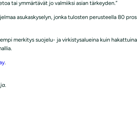
ietoa tai ymmärtävät jo valmiiksi asian tärkeyden.”
elmaa asukaskyselyn, jonka tulosten perusteella 80 prose
urempi merkitys suojelu- ja virkistysalueina kuin hakattuin
llia.
ay
.
ja.