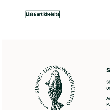
Lisää artikkeleita
S
Sö
0
As
Pu