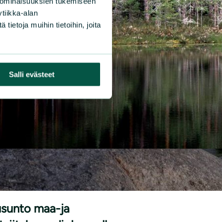
 ominaisuuksien tukemiseen
tiikka-alan
ietoja muihin tietoihin, joita
Salli evästeet
|
SUNNOT
9.9.2025
usunto maa-ja