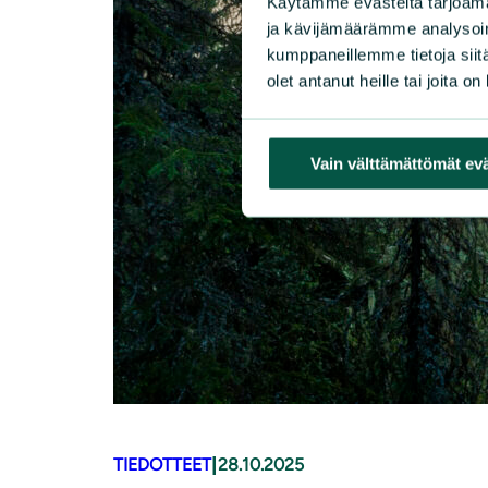
Käytämme evästeitä tarjoama
ja kävijämäärämme analysoim
kumppaneillemme tietoja siitä
olet antanut heille tai joita o
Vain välttämättömät ev
|
TIEDOTTEET
28.10.2025