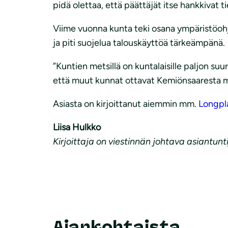
pidä olettaa, että päättäjät itse hankkivat t
Viime vuonna kunta teki osana ympäristöohj
ja piti suojelua talouskäyttöä tärkeämpänä.
”Kuntien metsillä on kuntalaisille paljon su
että muut kunnat ottavat Kemiönsaaresta ma
Asiasta on kirjoittanut aiemmin mm.
Longpl
Liisa Hulkko
Kirjoittaja on viestinnän johtava asiantunti
Ajankohtaista