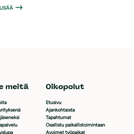
LISÄÄ
e meitä
Oikopolut
oita
Etusivu
yrityksenä
Ajankohtaista
 jäseneksi
Tapahtumat
japalvelu
Osallistu paikallistoimintaan
yslupa
Avoimet työpaikat