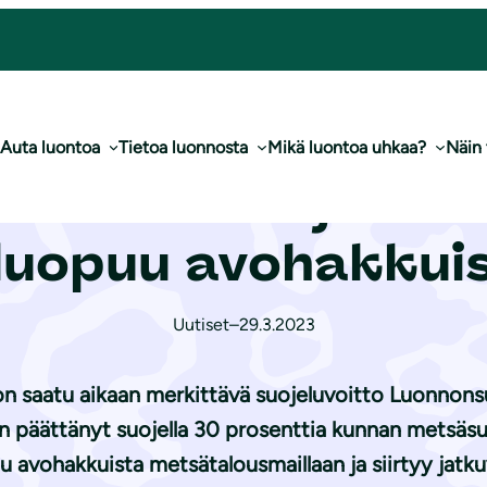
0 % metsistä ja luopuu avohakkuista
Auta luontoa
Tietoa luonnosta
Mikä luontoa uhkaa?
Näin
 kunta suojelee 
 luopuu avohakkui
Uutiset
–
29.3.2023
saatu aikaan merkittävä suojeluvoitto Luonnonsuo
n päättänyt suojella 30 prosenttia kunnan metsäsu
uu avohakkuista metsätalousmaillaan ja siirtyy jatk