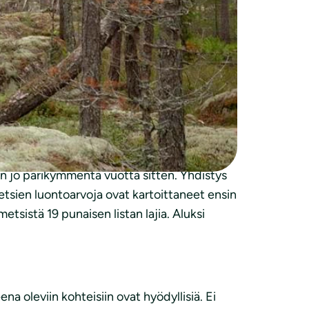
ittaa vahvaa edelläkävijyyttä
äjäksi muille kunnille” iloitsee
Panu Kunttu
Suojelulla turvataan luonnonarvoiltaan
kuista luopuminen on parempi niin luonnon
talousmetsätkin sopivat edelleen
in jo parikymmentä vuotta sitten. Yhdistys
 metsien luontoarvoja ovat kartoittaneet ensin
etsistä 19 punaisen listan lajia. Aluksi
ena oleviin kohteisiin ovat hyödyllisiä. Ei