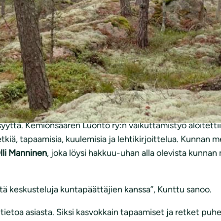
ylpeä kotikunnastani! Tämä on historiallinen päätös ja oso
önsaaren kunta siirtyi pitkältä takamatkalta suunnannäytt
 ottaa luontokadon ja ilmastokriisin torjunnan vakavasti. 
intään 70 hehtaaria metsiä. Jatkuva kasvatus eli avohak
tonkin kannalta. Lisäksi jatkuvapeitteisesti kasvatetut 
syyttä. Kemiönsaaren Luonto ry:n vaikuttamistyö aloitetti
etkiä, tapaamisia, kuulemisia ja lehtikirjoittelua. Kunnan
lli Manninen
, joka löysi hakkuu-uhan alla olevista kunnan m
viitä keskusteluja kuntapäättäjien kanssa”, Kunttu sanoo.
i tietoa asiasta. Siksi kasvokkain tapaamiset ja retket puhe