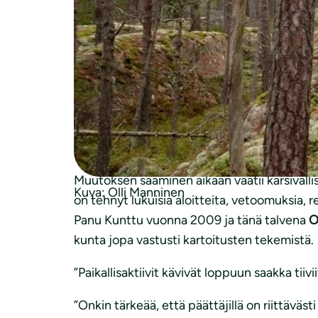
”Päätös tuntuu mahtavalta. Voin olla syystä 
metsäpolitiikassa kuntien keskuudessa. Kemi
Kemiönsaaren Luonto ry:stä.
Kuntun mielestä päätös osoittaa, että kunta
arvokkaimmat metsät. Suojeluun siirtyy väh
monimuotoisuuden, vesiensuojelun kuin ilmas
virkistyskäyttöön.
Muutoksen saaminen aikaan vaatii kärsivälli
Kuva: Olli Manninen
on tehnyt lukuisia aloitteita, vetoomuksia, r
Panu Kunttu vuonna 2009 ja tänä talvena
O
kunta jopa vastusti kartoitusten tekemistä.
”Paikallisaktiivit kävivät loppuun saakka tii
”Onkin tärkeää, että päättäjillä on riittäväst