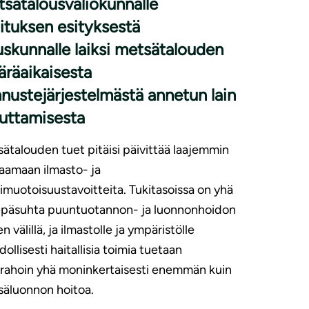
sätalousvaliokunnalle
lituksen esityksestä
skunnalle laiksi metsätalouden
räaikaisesta
nustejärjestelmästä annetun lain
uttamisesta
ätalouden tuet pitäisi päivittää laajemmin
aamaan ilmasto- ja
muotoisuustavoitteita. Tukitasoissa on yhä
epäsuhta puuntuotannon- ja luonnonhoidon
en välillä, ja ilmastolle ja ympäristölle
ollisesti haitallisia toimia tuetaan
rahoin yhä moninkertaisesti enemmän kuin
äluonnon hoitoa.