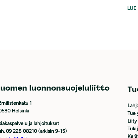
LUE 
uomen luonnonsuojeluliitto
Tu
rnäistenkatu 1
Lahj
0580 Helsinki
Tue 
Liity
iakaspalvelu ja lahjoitukset
Tuki
h. 09 228 08210 (arkisin 9-15)
Kerä