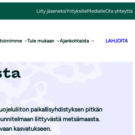
Liity jäseneksi
Yrityksille
Medialle
Ota yhteyttä
 toimimme
Tule mukaan
Ajankohtaista
LAHJOITA
30 % metsistä
sta
jeluliiton paikallisyhdistyksen pitkän
unnitelmaan liittyvästä metsämaasta.
uvaan kasvatukseen.