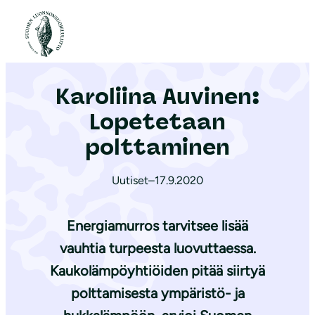
S
i
Etusivu
|
Ajankohtaista
|
Karoliina Auvinen: Lopetetaan polttaminen
i
r
Karoliina Auvinen:
r
y
Lopetetaan
s
polttaminen
i
s
Uutiset
–
17.9.2020
ä
l
Energiamurros tarvitsee lisää
t
vauhtia turpeesta luovuttaessa.
ö
Kaukolämpöyhtiöiden pitää siirtyä
ö
n
polttamisesta ympäristö- ja