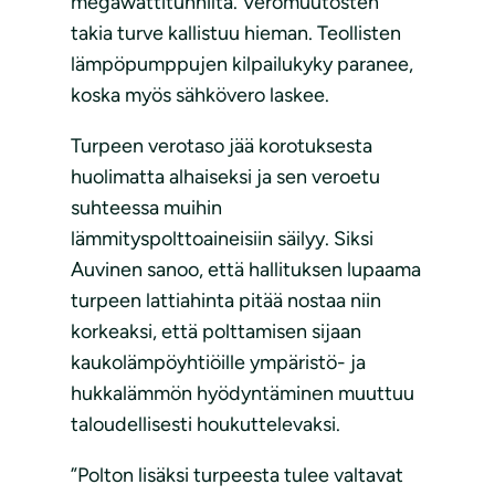
megawattitunnilta. Veromuutosten
takia turve kallistuu hieman. Teollisten
lämpöpumppujen kilpailukyky paranee,
koska myös sähkövero laskee.
Turpeen verotaso jää korotuksesta
huolimatta alhaiseksi ja sen veroetu
suhteessa muihin
lämmityspolttoaineisiin säilyy. Siksi
Auvinen sanoo, että hallituksen lupaama
turpeen lattiahinta pitää nostaa niin
korkeaksi, että polttamisen sijaan
kaukolämpöyhtiöille ympäristö- ja
hukkalämmön hyödyntäminen muuttuu
taloudellisesti houkuttelevaksi.
”Polton lisäksi turpeesta tulee valtavat