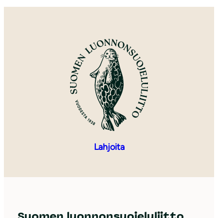
Lahjoita
Suomen luonnonsuojeluliitto