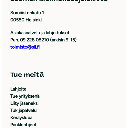
Sörnäistenkatu 1
00580 Helsinki
Asiakaspalvelu ja lahjoitukset
Puh. 09 228 08210 (arkisin 9-15)
toimisto@sll.fi
Tue meitä
Lahjoita
Tue yrityksenä
Liity jäseneksi
Tukijapalvelu
Keräyslupa
Pankkiohjeet