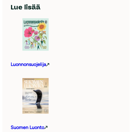
Lue lisää
Luonnonsuojelija
Suomen Luonto