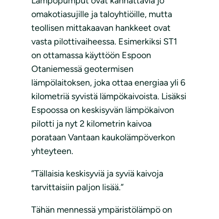
Lämpöpumput ovat kannattavia jo
omakotiasujille ja taloyhtiöille, mutta
teollisen mittakaavan hankkeet ovat
vasta pilottivaiheessa. Esimerkiksi ST1
on ottamassa käyttöön Espoon
Otaniemessä geotermisen
lämpölaitoksen, joka ottaa energiaa yli 6
kilometriä syvistä lämpökaivoista. Lisäksi
Espoossa on keskisyvän lämpökaivon
pilotti ja nyt 2 kilometrin kaivoa
porataan Vantaan kaukolämpöverkon
yhteyteen.
”Tällaisia keskisyviä ja syviä kaivoja
tarvittaisiin paljon lisää.”
Tähän mennessä ympäristölämpö on