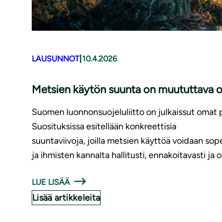
|
LAUSUNNOT
10.4.2026
Metsien käytön suunta on muututtava 
Suomen luonnonsuojeluliitto on julkaissut omat 
Suosituksissa esitellään konkreettisia
suuntaviivoja, joilla metsien käyttöä voidaan so
ja ihmisten kannalta hallitusti, ennakoitavasti ja
LUE LISÄÄ
Lisää artikkeleita