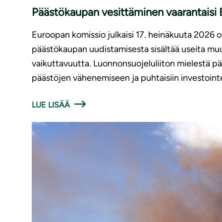
Päästökaupan vesittäminen vaarantaisi E
Euroopan komissio julkaisi 17. heinäkuuta 2026
päästökaupan uudistamisesta sisältää useita muut
vaikuttavuutta. Luonnonsuojeluliiton mielestä p
päästöjen vähenemiseen ja puhtaisiin investointe
LUE LISÄÄ