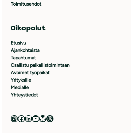
Toimitusehdot
Oikopolut
Etusivu
Ajankohtaista
Tapahtumat
Osallistu paikallistoimintaan
Avoimet työpaikat
Yrityksille
Medialle
Yhteystiedot
Luonnonsuojeluliitto Instagramissa
Luonnonsuojeluliitto Facebookissa
Luonnonsuojeluliitto LinkedInissä
Luonnonsuojeluliiton YouTube-kanava
Luonnonsuojeluliitto Blueskyssa
Luonnonsuojeluliitto Threadsissa