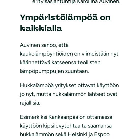
erityisasiantuntija Karoliina Auvinen.
Ympäristölämpöä on
kaikkialla
Auvinen sanoo, että
kaukolämpöyhtiöiden on viimeistään nyt
käännettävä katseensa teollisten
lämpöpumppujen suuntaan.
Hukkalämpöä yritykset ottavat käyttöön
jo nyt, mutta hukkalämmön lähteet ovat
rajallisia.
Esimerkiksi Kankaanpää on ottamassa
käyttöön kipsilevytehtaalta saamansa
hukkalämmön sekä Helsinki ja Espoo