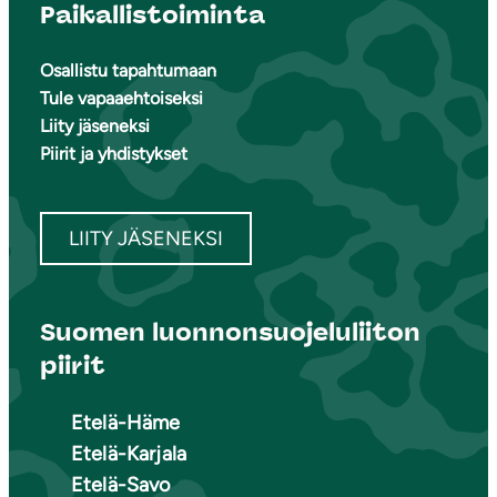
Paikallistoiminta
Osallistu tapahtumaan
Tule vapaaehtoiseksi
Liity jäseneksi
Piirit ja yhdistykset
LIITY JÄSENEKSI
Suomen luonnonsuojeluliiton
piirit
Etelä-Häme
Etelä-Karjala
Etelä-Savo