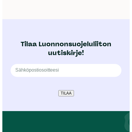
Tilaa Luonnonsuojeluliiton
uutiskirje!
TILAA