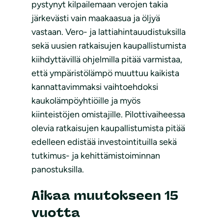
pystynyt kilpailemaan verojen takia
järkevästi vain maakaasua ja öljyä
vastaan. Vero- ja lattiahintauudistuksilla
sekä uusien ratkaisujen kaupallistumista
kiihdyttävillä ohjelmilla pitää varmistaa,
että ympäristölämpö muuttuu kaikista
kannattavimmaksi vaihtoehdoksi
kaukolämpöyhtiöille ja myös
kiinteistöjen omistajille. Pilottivaiheessa
olevia ratkaisujen kaupallistumista pitää
edelleen edistää investointituilla sekä
tutkimus- ja kehittämistoiminnan
panostuksilla.
Aikaa muutokseen 15
vuotta