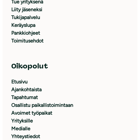
Tue yrityksenä
Liity jäseneksi
Tukijapalvelu
Keräyslupa
Pankkiohjeet
Toimitusehdot
Oikopolut
Etusivu
Ajankohtaista
Tapahtumat
Osallistu paikallistoimintaan
Avoimet työpaikat
Yrityksille
Medialle
Yhteystiedot