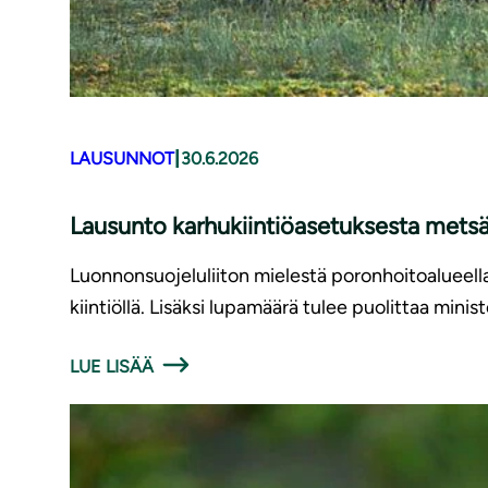
|
LAUSUNNOT
30.6.2026
Lausunto karhukiintiöasetuksesta met
Luonnonsuojeluliiton mielestä poronhoitoalueellak
kiintiöllä. Lisäksi lupamäärä tulee puolittaa minis
LUE LISÄÄ