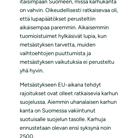
itäisimpään Suomeen, missä karhukanta
on vahvin. Oikeudellisesti ratkaisevaa oli,
että lupapäätökset perusteltiin
aikaisempaa paremmin. Aikaisemmin
tuomioistuimet hylkäsivät lupia, kun
metsästyksen tarvetta, muiden
vaihtoehtojen puuttumista ja
metsästyksen vaikutuksia ei perusteltu
yhä hyvin.
Metsästykseen EU-aikana tehdyt
rajoitukset ovat olleet ratkaisevia karhun
suojelussa. Aiemmin uhanalaisen karhun
kanta on Suomessa vakiintunut
suotuisalle suojelun tasolle. Karhuja
ennustetaan olevan ensi syksynä noin
2500.