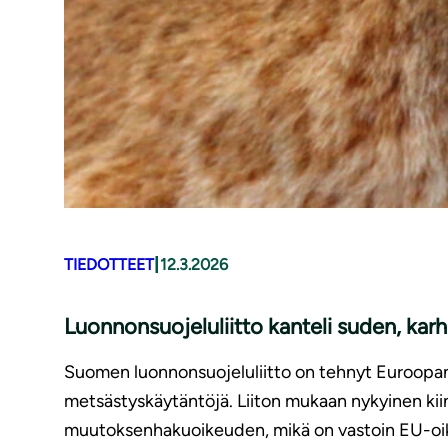
|
TIEDOTTEET
12.3.2026
Luonnonsuojeluliitto kanteli suden, kar
Suomen luonnonsuojeluliitto on tehnyt Euroopan k
metsästyskäytäntöjä. Liiton mukaan nykyinen kiin
muutoksenhakuoikeuden, mikä on vastoin EU-oik