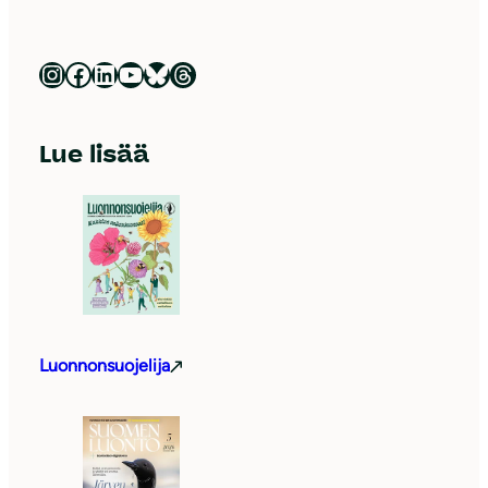
Luonnonsuojeluliitto Instagramissa
Luonnonsuojeluliitto Facebookissa
Luonnonsuojeluliitto LinkedInissä
Luonnonsuojeluliiton YouTube-kanava
Luonnonsuojeluliitto Blueskyssa
Luonnonsuojeluliitto Threadsissa
Lue lisää
Luonnonsuojelija