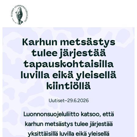
S
i
Etusivu
|
Ajankohtaista
|
Karhun metsästys tulee järjestää tapauskohtaisilla luvilla eikä yleisellä kiintiöllä
i
r
Karhun metsästys
r
y
tulee järjestää
s
tapauskohtaisilla
i
luvilla eikä yleisellä
s
ä
kiintiöllä
l
t
Uutiset
–
29.6.2026
ö
Luonnonsuojeluliitto katsoo, että
ö
karhun metsästys tulee järjestää
n
yksittäisillä luvilla eikä yleisellä