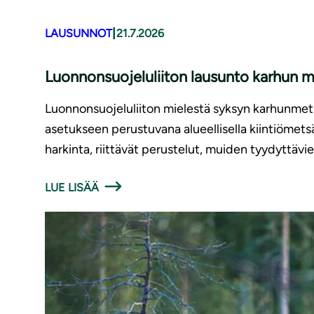
|
LAUSUNNOT
21.7.2026
Luonnonsuojeluliiton lausunto karhun 
Luonnonsuojeluliiton mielestä syksyn karhunmetsä
asetukseen perustuvana alueellisella kiintiömets
harkinta, riittävät perustelut, muiden tyydyttävi
LUE LISÄÄ