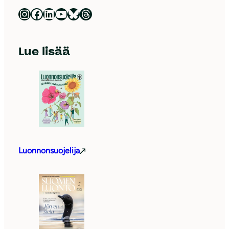
Luonnonsuojeluliitto Instagramissa
Luonnonsuojeluliitto Facebookissa
Luonnonsuojeluliitto LinkedInissä
Luonnonsuojeluliiton YouTube-kanava
Luonnonsuojeluliitto Blueskyssa
Luonnonsuojeluliitto Threadsissa
Lue lisää
Luonnonsuojelija