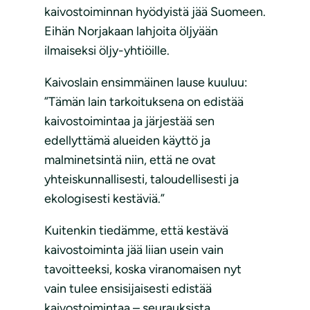
kaivostoiminnan hyödyistä jää Suomeen.
Eihän Norjakaan lahjoita öljyään
ilmaiseksi öljy-yhtiöille.
Kaivoslain ensimmäinen lause kuuluu:
”Tämän lain tarkoituksena on edistää
kaivostoimintaa ja järjestää sen
edellyttämä alueiden käyttö ja
malminetsintä niin, että ne ovat
yhteiskunnallisesti, taloudellisesti ja
ekologisesti kestäviä.”
Kuitenkin tiedämme, että kestävä
kaivostoiminta jää liian usein vain
tavoitteeksi, koska viranomaisen nyt
vain tulee ensisijaisesti edistää
kaivostoimintaa – seurauksista