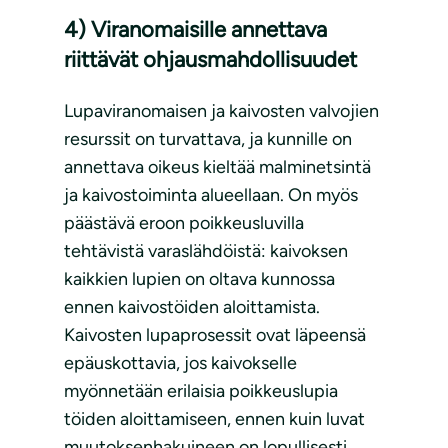
4) Viranomaisille annettava
riittävät ohjausmahdollisuudet
Lupaviranomaisen ja kaivosten valvojien
resurssit on turvattava, ja kunnille on
annettava oikeus kieltää malminetsintä
ja kaivostoiminta alueellaan. On myös
päästävä eroon poikkeusluvilla
tehtävistä varaslähdöistä: kaivoksen
kaikkien lupien on oltava kunnossa
ennen kaivostöiden aloittamista.
Kaivosten lupaprosessit ovat läpeensä
epäuskottavia, jos kaivokselle
myönnetään erilaisia poikkeuslupia
töiden aloittamiseen, ennen kuin luvat
muutoksenhakuineen on lopullisesti