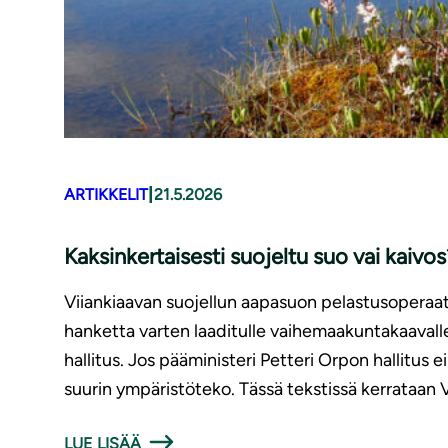
|
ARTIKKELIT
21.5.2026
Kaksinkertaisesti suojeltu suo vai kaivos
Viiankiaavan suojellun aapasuon pelastusoperaati
hanketta varten laaditulle vaihemaakuntakaaval
hallitus. Jos pääministeri Petteri Orpon hallitus
suurin ympäristöteko. Tässä tekstissä kerrataan V
LUE LISÄÄ