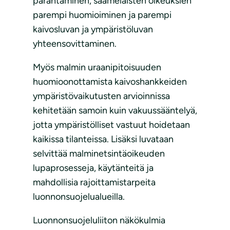
parantaminen, saamelaisten oikeuksien
parempi huomioiminen ja parempi
kaivosluvan ja ympäristöluvan
yhteensovittaminen.
Myös malmin uraanipitoisuuden
huomioonottamista kaivoshankkeiden
ympäristövaikutusten arvioinnissa
kehitetään samoin kuin vakuussääntelyä,
jotta ympäristölliset vastuut hoidetaan
kaikissa tilanteissa. Lisäksi luvataan
selvittää malminetsintäoikeuden
lupaprosesseja, käytänteitä ja
mahdollisia rajoittamistarpeita
luonnonsuojelualueilla.
Luonnonsuojeluliiton näkökulmia