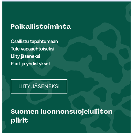
Paikallistoiminta
Osallistu tapahtumaan
Tule vapaaehtoiseksi
Liity jäseneksi
Piirit ja yhdistykset
LIITY JÄSENEKSI
Suomen luonnonsuojeluliiton
piirit