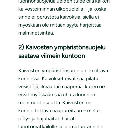
luonnonsuojelualueiden tulee olla kaiken
kaivostoiminnan ulkopuolella – ja koska
sinne ei perusteta kaivoksia, siellä ei
myöskään ole mitään syytä harjoittaa
malminetsintää.
2) Kaivosten ympäristönsuojelu
saatava viimein kuntoon
Kaivosten ympäristönsuojelun on oltava
kunnossa. Kaivokset eivät saa pilata
vesistöjä, ilmaa tai maaperää, kuten ne
eivät myöskään saa uhata luonnon
monimuotoisuutta. Kaivosten on
kunnioitettava naapureitaan – melu-,
pöly- ja hajuhaitat, haitat
luontomatkailulle ja luomutuotannolle