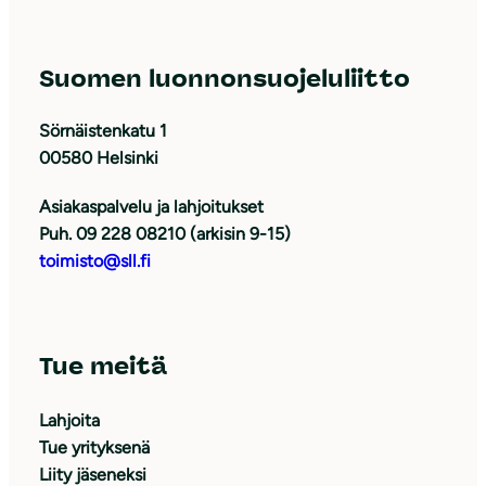
Suomen luonnonsuojeluliitto
Sörnäistenkatu 1
00580 Helsinki
Asiakaspalvelu ja lahjoitukset
Puh. 09 228 08210 (arkisin 9-15)
toimisto@sll.fi
Tue meitä
Lahjoita
Tue yrityksenä
Liity jäseneksi