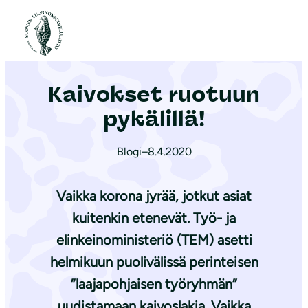
S
i
Etusivu
|
Ajankohtaista
|
Kaivokset ruotuun pykälillä!
i
r
Kaivokset ruotuun
r
y
pykälillä!
s
i
Blogi
–
8.4.2020
s
ä
Vaikka korona jyrää, jotkut asiat
l
kuitenkin etenevät. Työ- ja
t
elinkeinoministeriö (TEM) asetti
ö
helmikuun puolivälissä perinteisen
ö
”laajapohjaisen työryhmän”
n
uudistamaan kaivoslakia. Vaikka