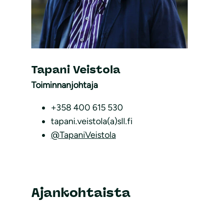
Tapani Veistola
Toiminnanjohtaja
+358 400 615 530
tapani.veistola(a)sll.fi
@TapaniVeistola
Ajankohtaista