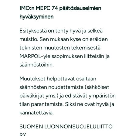
IMO:n MEPC 74 päätöslauselmien
hyväksyminen
Esityksestä on tehty hyvä ja selkeä
muistio. Sen mukaan kyse on eräiden
teknisten muutosten tekemisestä
MARPOL-yleissopimuksen liitteisiin ja
säännöstöihin.
Muutokset helpottavat osaltaan
säännösten noudattamista (sähköiset
päiväkirjat yms.) ja edistävät ympäristön
tilan parantamista. Siksi ne ovat hyviä ja
kannatettavia.
SUOMEN LUONNONSUOJELULIITTO
RY