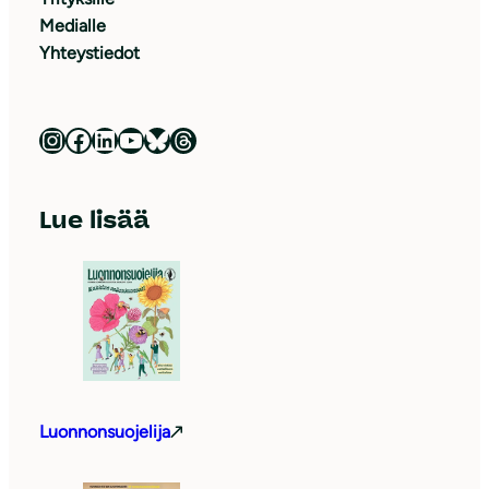
Medialle
Yhteystiedot
Luonnonsuojeluliitto Instagramissa
Luonnonsuojeluliitto Facebookissa
Luonnonsuojeluliitto LinkedInissä
Luonnonsuojeluliiton YouTube-kanava
Luonnonsuojeluliitto Blueskyssa
Luonnonsuojeluliitto Threadsissa
Lue lisää
Luonnonsuojelija