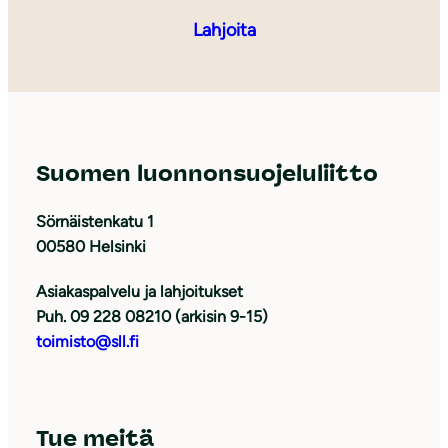
Lahjoita
Suomen luonnonsuojeluliitto
Sörnäistenkatu 1
00580 Helsinki
Asiakaspalvelu ja lahjoitukset
Puh. 09 228 08210 (arkisin 9-15)
toimisto@sll.fi
Tue meitä