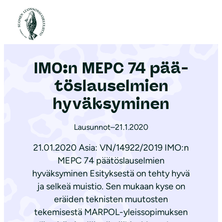
S
i
Etusivu
|
Ajankohtaista
|
IMO:n MEPC 74 pää­tös­lausel­mien hyväksyminen
i
r
IMO:n MEPC 74 pää­
r
y
tös­lausel­mien
s
hyväksyminen
i
s
Lausunnot
–
21.1.2020
ä
21.01.2020 Asia: VN/14922/2019 IMO:n
l
MEPC 74 päätöslauselmien
t
hyväksyminen Esityksestä on tehty hyvä
ö
ja selkeä muistio. Sen mukaan kyse on
ö
eräiden teknisten muutosten
n
tekemisestä MARPOL-yleissopimuksen