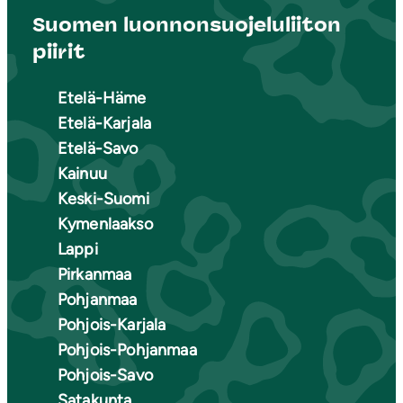
Suomen luonnonsuojeluliiton
piirit
Etelä-Häme
Etelä-Karjala
Etelä-Savo
Kainuu
Keski-Suomi
Kymenlaakso
Lappi
Pirkanmaa
Pohjanmaa
Pohjois-Karjala
Pohjois-Pohjanmaa
Pohjois-Savo
Satakunta