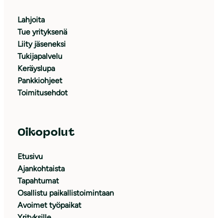
Lahjoita
Tue yrityksenä
Liity jäseneksi
Tukijapalvelu
Keräyslupa
Pankkiohjeet
Toimitusehdot
Oikopolut
Etusivu
Ajankohtaista
Tapahtumat
Osallistu paikallistoimintaan
Avoimet työpaikat
Yrityksille