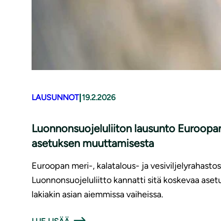
|
LAUSUNNOT
19.2.2026
Luonnonsuojeluliiton lausunto Euroopan 
asetuksen muuttamisesta
Euroopan meri-, kalatalous- ja vesiviljelyrahastosta
Luonnonsuojeluliitto kannatti sitä koskevaa aset
lakiakin asian aiemmissa vaiheissa.