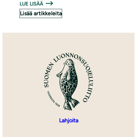
LUE LISÄÄ
Lisää artikkeleita
Lahjoita