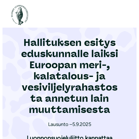
S
i
Etusivu
|
Ajankohtaista
|
Hallituksen esitys eduskunnalle laiksi Euroopan meri-, kalatalous- ja vesiviljelyrahastosta annetun lain muuttamisesta
i
r
Hallituksen esitys
r
y
eduskunnalle laiksi
s
Euroopan meri-,
i
kalatalous- ja
s
ä
vesiviljelyrahastos
l
ta annetun lain
t
muuttamisesta
ö
ö
Lausunto –
5.9.2025
n
Luonnonsuojeluliitto kannattaa