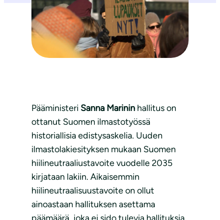
Pääministeri
Sanna Marinin
hallitus on
ottanut Suomen ilmastotyössä
historiallisia edistysaskelia. Uuden
ilmastolakiesityksen mukaan Suomen
hiilineutraaliustavoite vuodelle 2035
kirjataan lakiin. Aikaisemmin
hiilineutraalisuustavoite on ollut
ainoastaan hallituksen asettama
päämäärä, joka ei sido tulevia hallituksia.