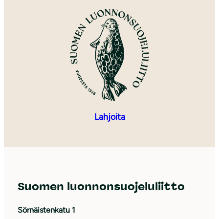
Lahjoita
Suomen luonnonsuojeluliitto
Sörnäistenkatu 1