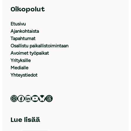
Oikopolut
Etusivu
Ajankohtaista
Tapahtumat
Osallistu paikallistoimintaan
Avoimet työpaikat
Yrityksille
Medialle
Yhteystiedot
Luonnonsuojeluliitto Instagramissa
Luonnonsuojeluliitto Facebookissa
Luonnonsuojeluliitto LinkedInissä
Luonnonsuojeluliiton YouTube-kanava
Luonnonsuojeluliitto Blueskyssa
Luonnonsuojeluliitto Threadsissa
Lue lisää