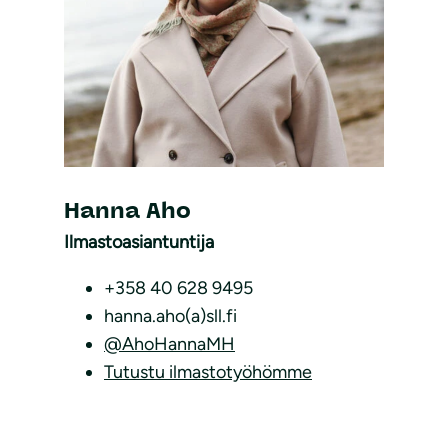
Hanna Aho
Ilmastoasiantuntija
+358 40 628 9495
hanna.aho(a)sll.fi
@AhoHannaMH
Tutustu ilmastotyöhömme