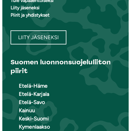
Tule vapaaehtoiseksi
Liity jäseneksi
Piirit ja yhdistykset
LIITY JÄSENEKSI
Suomen luonnonsuojeluliiton
piirit
Etelä-Häme
Etelä-Karjala
Etelä-Savo
Kainuu
Keski-Suomi
Kymenlaakso