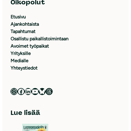
Oikopolut
Etusivu
Ajankohtaista
Tapahtumat
Osallistu paikallistoimintaan
Avoimet työpaikat
Yrityksille
Medialle
Yhteystiedot
Luonnonsuojeluliitto Instagramissa
Luonnonsuojeluliitto Facebookissa
Luonnonsuojeluliitto LinkedInissä
Luonnonsuojeluliiton YouTube-kanava
Luonnonsuojeluliitto Blueskyssa
Luonnonsuojeluliitto Threadsissa
Lue lisää