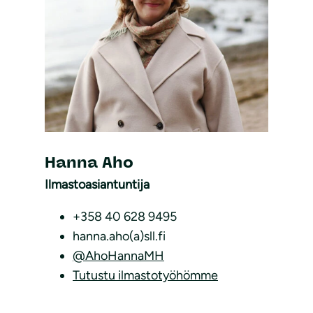
Hanna Aho
Ilmastoasiantuntija
+358 40 628 9495
hanna.aho(a)sll.fi
@AhoHannaMH
Tutustu ilmastotyöhömme