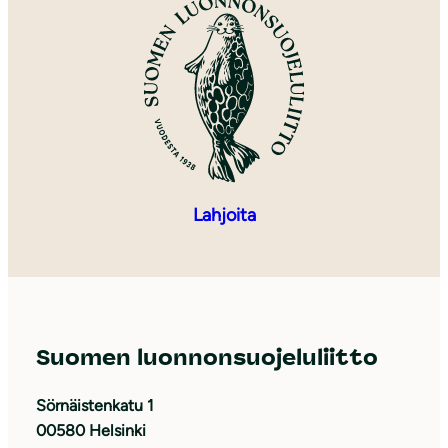
Lahjoita
Suomen luonnonsuojeluliitto
Sörnäistenkatu 1
00580 Helsinki