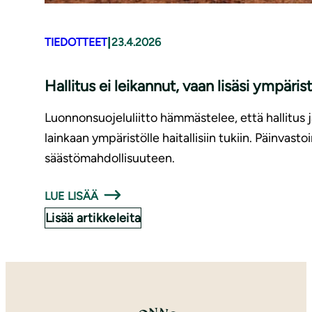
|
TIEDOTTEET
23.4.2026
Hallitus ei leikannut, vaan lisäsi ympärist
Luonnonsuojeluliitto hämmästelee, että hallitus 
lainkaan ympäristölle haitallisiin tukiin. Päinvasto
säästömahdollisuuteen.
LUE LISÄÄ
Lisää artikkeleita