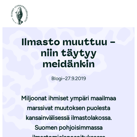
S
i
Etusivu
|
Ajankohtaista
|
Ilmasto muuttuu – niin täytyy meidänkin
i
r
Ilmasto muuttuu –
r
y
niin täytyy
s
meidänkin
i
s
Blogi
–
27.9.2019
ä
l
Miljoonat ihmiset ympäri maailmaa
t
marssivat muutoksen puolesta
ö
kansainvälisessä ilmastolakossa.
ö
n
Suomen pohjoisimmassa