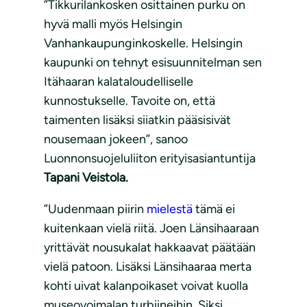
”Tikkurilankosken osittainen purku on
hyvä malli myös Helsingin
Vanhankaupunginkoskelle. Helsingin
kaupunki on tehnyt esisuunnitelman sen
Itähaaran kalataloudelliselle
kunnostukselle. Tavoite on, että
taimenten lisäksi siiatkin pääsisivät
nousemaan jokeen”, sanoo
Luonnonsuojeluliiton erityisasiantuntija
Tapani Veistola.
”Uudenmaan piirin
mielestä
tämä ei
kuitenkaan vielä riitä. Joen Länsihaaraan
yrittävät nousukalat hakkaavat päätään
vielä patoon. Lisäksi Länsihaaraa merta
kohti uivat kalanpoikaset voivat kuolla
museovoimalan turbiineihin. Siksi