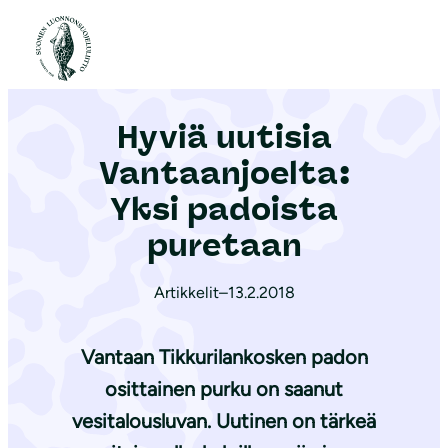
S
i
Etusivu
|
Ajankohtaista
|
Hyviä uutisia Vantaanjoelta: Yksi padoista puretaan
i
r
Hyviä uutisia
r
y
Vantaanjoelta:
s
Yksi padoista
i
puretaan
s
ä
Artikkelit
–
13.2.2018
l
t
Vantaan Tikkurilankosken padon
ö
ö
osittainen purku on saanut
n
vesitalousluvan. Uutinen on tärkeä