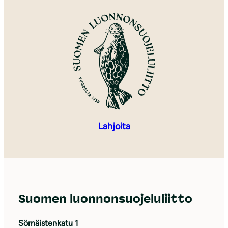
Lahjoita
Suomen luonnonsuojeluliitto
Sörnäistenkatu 1