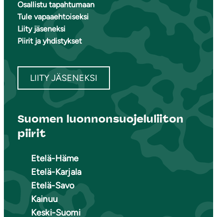
Osallistu tapahtumaan
Tule vapaaehtoiseksi
Liity jäseneksi
Piirit ja yhdistykset
LIITY JÄSENEKSI
Suomen luonnonsuojeluliiton
piirit
Etelä-Häme
Etelä-Karjala
Etelä-Savo
Kainuu
Keski-Suomi