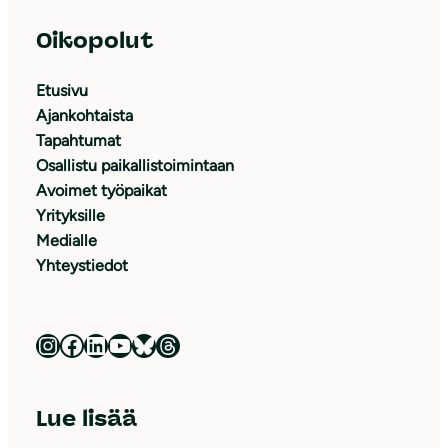
Oikopolut
Etusivu
Ajankohtaista
Tapahtumat
Osallistu paikallistoimintaan
Avoimet työpaikat
Yrityksille
Medialle
Yhteystiedot
Luonnonsuojeluliitto Instagramissa
Luonnonsuojeluliitto Facebookissa
Luonnonsuojeluliitto LinkedInissä
Luonnonsuojeluliiton YouTube-kanava
Luonnonsuojeluliitto Blueskyssa
Luonnonsuojeluliitto Threadsissa
Lue lisää