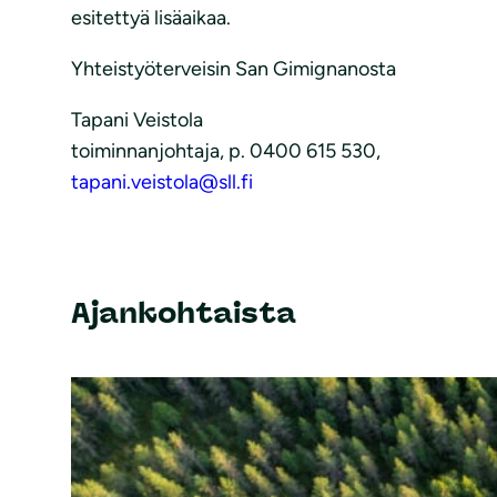
esitettyä lisäaikaa.
Yhteistyöterveisin San Gimignanosta
Tapani Veistola
toiminnanjohtaja, p. 0400 615 530,
tapani.veistola@sll.fi
Ajankohtaista