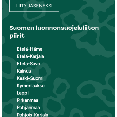
LIITY JÄSENEKSI
Suomen luonnonsuojeluliiton
piirit
Etelä-Häme
Etelä-Karjala
Etelä-Savo
Kainuu
Keski-Suomi
Kymenlaakso
Lappi
Pirkanmaa
Pohjanmaa
Pohjois-Karjala