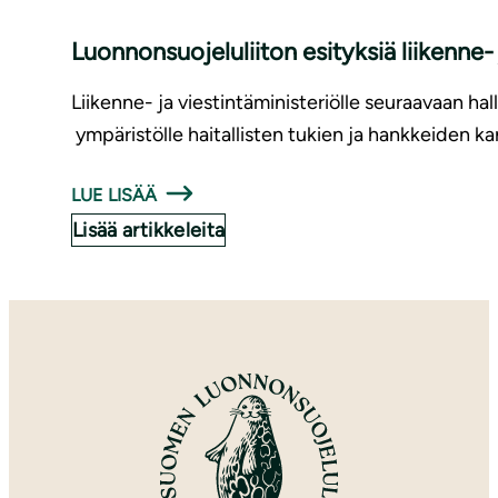
Luonnonsuojeluliiton esityksiä liikenne
Liikenne- ja viestintäministeriölle seuraavaan hal
ympäristölle haitallisten tukien ja hankkeiden ka
LUE LISÄÄ
Lisää artikkeleita