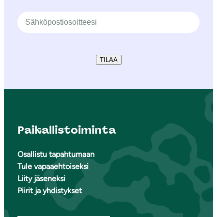
TILAA
Paikallistoiminta
Osallistu tapahtumaan
Tule vapaaehtoiseksi
Liity jäseneksi
Piirit ja yhdistykset