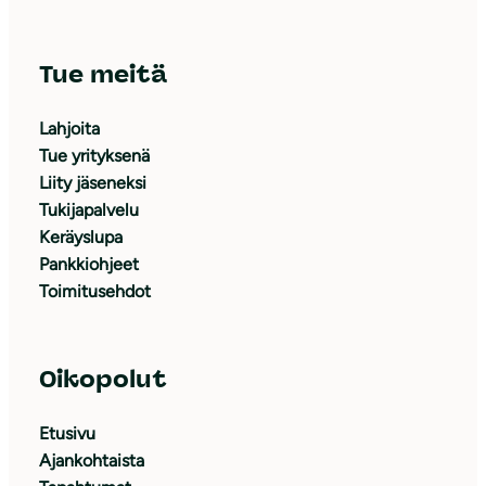
Tue meitä
Lahjoita
Tue yrityksenä
Liity jäseneksi
Tukijapalvelu
Keräyslupa
Pankkiohjeet
Toimitusehdot
Oikopolut
Etusivu
Ajankohtaista