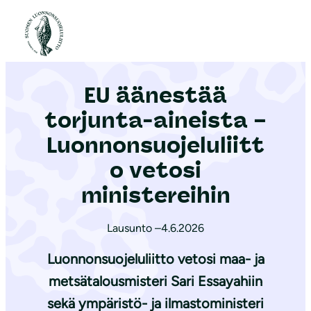
S
i
Etusivu
|
Ajankohtaista
|
EU äänestää torjunta-aineista – Luonnonsuojeluliitto vetosi ministereihin
i
r
EU äänestää
r
y
torjunta-aineista –
s
Luonnonsuojeluliitt
i
o vetosi
s
ä
ministereihin
l
t
Lausunto –
4.6.2026
ö
Luonnonsuojeluliitto vetosi maa- ja
ö
metsätalousmisteri Sari Essayahiin
n
sekä ympäristö- ja ilmastoministeri