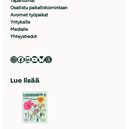
Tapahtumat
Osallistu paikallistoimintaan
Avoimet työpaikat
Yrityksille
Medialle
Yhteystiedot
Luonnonsuojeluliitto Instagramissa
Luonnonsuojeluliitto Facebookissa
Luonnonsuojeluliitto LinkedInissä
Luonnonsuojeluliiton YouTube-kanava
Luonnonsuojeluliitto Blueskyssa
Luonnonsuojeluliitto Threadsissa
Lue lisää