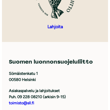
Lahjoita
Suomen luonnonsuojeluliitto
Sörnäistenkatu 1
00580 Helsinki
Asiakaspalvelu ja lahjoitukset
Puh. 09 228 08210 (arkisin 9-15)
toimisto@sll.fi