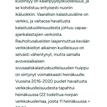
kuolinsyy on kalanpyydyskuolleisuus, ja
se kohdistuu erityisesti nuoriin
ikäluokkiin. Vaarallisin kalastusväline on
verkko, ja valtaosa havaitusta
kalastuskuolleisuudesta johtuu vapaa-
ajankalastajien verkoista.
Rauhoitusalueiden laajennuttua kevään
verkkokiellon aikainen kuolleisuus on
selvästi vähentynyt, mutta samalla
avovesiaikaisen
sivusaaliskalastuskuolleisuuden huippu
on siirtynyt voimakkaasti heinäkuulle.
Vuosina 2016-2020 puolet havaitusta
verkkokuolleisuudesta tapahtui
heinäkuussa (22 todettua norpan
verkkokuolemaa, joista 11 heinäkuussa =