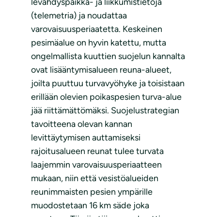
levähdyspaikka- ja liikkumistietoja
(telemetria) ja noudattaa
varovaisuusperiaatetta. Keskeinen
pesimäalue on hyvin katettu, mutta
ongelmallista kuuttien suojelun kannalta
ovat lisääntymisalueen reuna-alueet,
joilta puuttuu turvavyöhyke ja toisistaan
erillään olevien poikaspesien turva-alue
jää riittämättömäksi. Suojelustrategian
tavoitteena olevan kannan
levittäytymisen auttamiseksi
rajoitusalueen reunat tulee turvata
laajemmin varovaisuusperiaatteen
mukaan, niin että vesistöalueiden
reunimmaisten pesien ympärille
muodostetaan 16 km säde joka