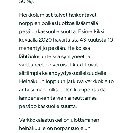
50 %).
Heikkolumiset talvet heikentävät
norppien poikastuottoa lisäämällä
pesäpoikaskuolleisuutta. Esimerkiksi
keväällä 2020 havaituista 43 kuutista 10
menehtyi jo pesään. Heikoissa
lähtöolosuhteissa syntyneet ja
varttuneet heiveröiset kuutit ovat
alttiimpia kalanpyydyskuolleisuudelle.
Heinäkuun loppuun jatkuva verkkokielto
antaisi mahdollisuuden kompensoida
lämpenevien talvien aiheuttamaa
pesäpoikaskuolleisuutta.
Verkkokalastuskiellon ulottaminen
heinäkuulle on norpansuojelun