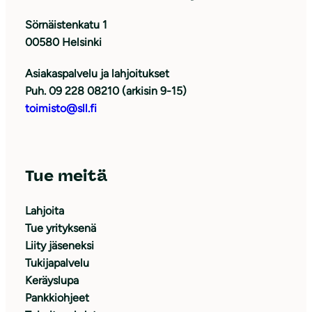
Sörnäistenkatu 1
00580 Helsinki
Asiakaspalvelu ja lahjoitukset
Puh. 09 228 08210 (arkisin 9-15)
toimisto@sll.fi
Tue meitä
Lahjoita
Tue yrityksenä
Liity jäseneksi
Tukijapalvelu
Keräyslupa
Pankkiohjeet