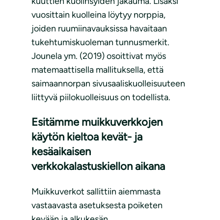
kuuttien kuolinsyiden jakauma. Lisäksi
vuosittain kuolleina löytyy norppia,
joiden ruumiinavauksissa havaitaan
tukehtumiskuoleman tunnusmerkit.
Jounela ym. (2019) osoittivat myös
matemaattisella mallituksella, että
saimaannorpan sivusaaliskuolleisuuteen
liittyvä piilokuolleisuus on todellista.
Esitämme muikkuverkkojen
käytön kieltoa kevät- ja
kesäaikaisen
verkkokalastuskiellon aikana
Muikkuverkot sallittiin aiemmasta
vastaavasta asetuksesta poiketen
kevään ja alkukesän