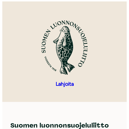
Lahjoita
Suomen luonnonsuojeluliitto