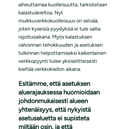
aiheuttamaa kuolleisuutta, tarkistetaan
kalastuskieltoa. Nyt
muikkuverkkokuolleisuus on selvää,
joten kyseisiä pyydyksiä ei tule sallia
rajoitusaikana. Myös kalastuksen
valvonnan tehokkuuden ja asetuksen
tulkinnan helpottamiseksi kaikenlainen
verkkopyynti tulee yksiselitteisesti
kieltää verkkokiellon aikana.
Esitämme, että asetuksen
aluerajauksessa huomioidaan
johdonmukaisesti alueen
yhtenäisyys, että nykyistä
asetusaluetta ei supisteta
miltään osin, ja että