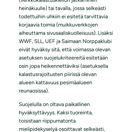
(verkkokalastuskiellon jatkaminen
heinäkuulle) tai tavalla, jossa selkeästi
todettuihin uhkiin ei esitetä tarvittavia
korjaavia toimia (muikkuverkkojen
aiheuttama sivusaaliskuolleisuus). Lisäksi
WWF, SLL, UEF ja Saimaan Norppaklubi
eivät hyväksy sitä, että voimassa olevan
asetuksen suojelukriteereitä esitetään
osin jopa heikennettäviksi (asetuksella
kalastusrajoitusten piirissä olevan
alueen kattavuus pesimäalueen
reunaosissa).
Suojelulla on oltava paikallinen
hyväksyttävyys. Kaksi tuoreinta,
toisistaan riippumatonta
mielipidekyselyä osoittavat selkeästi,