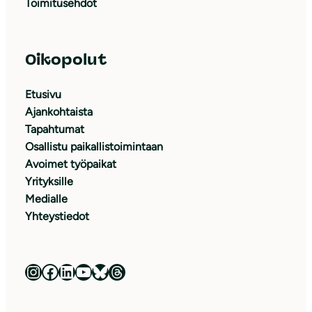
Toimitusehdot
Oikopolut
Etusivu
Ajankohtaista
Tapahtumat
Osallistu paikallistoimintaan
Avoimet työpaikat
Yrityksille
Medialle
Yhteystiedot
Luonnonsuojeluliitto Instagramissa
Luonnonsuojeluliitto Facebookissa
Luonnonsuojeluliitto LinkedInissä
Luonnonsuojeluliiton YouTube-kanava
Luonnonsuojeluliitto Blueskyssa
Luonnonsuojeluliitto Threadsissa