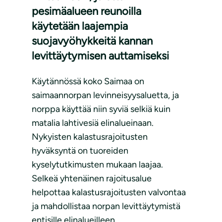
pesimäalueen reunoilla
käytetään laajempia
suojavyöhykkeitä kannan
levittäytymisen auttamiseksi
Käytännössä koko Saimaa on
saimaannorpan levinneisyysaluetta, ja
norppa käyttää niin syviä selkiä kuin
matalia lahtivesiä elinalueinaan.
Nykyisten kalastusrajoitusten
hyväksyntä on tuoreiden
kyselytutkimusten mukaan laajaa.
Selkeä yhtenäinen rajoitusalue
helpottaa kalastusrajoitusten valvontaa
ja mahdollistaa norpan levittäytymistä
entisille elinalueilleen.