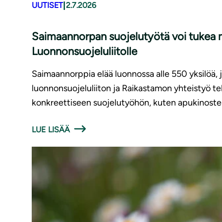
|
UUTISET
2.7.2026
Saimaannorpan suojelutyötä voi tukea m
Luonnonsuojeluliitolle
Saimaannorppia elää luonnossa alle 550 yksilöä,
luonnonsuojeluliiton ja Raikastamon yhteistyö t
konkreettiseen suojelutyöhön, kuten apukinoste
LUE LISÄÄ