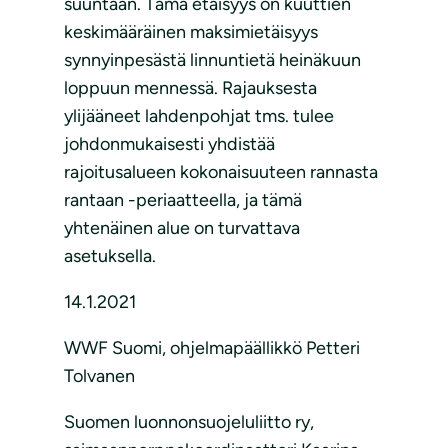
suuntaan. Tämä etäisyys on kuuttien
keskimääräinen maksimietäisyys
synnyinpesästä linnuntietä heinäkuun
loppuun mennessä. Rajauksesta
ylijääneet lahdenpohjat tms. tulee
johdonmukaisesti yhdistää
rajoitusalueen kokonaisuuteen rannasta
rantaan -periaatteella, ja tämä
yhtenäinen alue on turvattava
asetuksella.
14.1.2021
WWF Suomi, ohjelmapäällikkö Petteri
Tolvanen
Suomen luonnonsuojeluliitto ry,