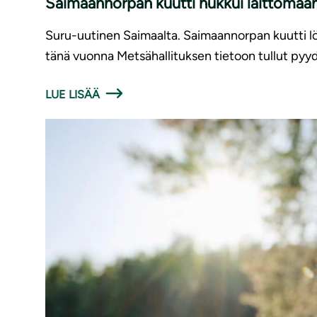
Saimaannorpan kuutti hukkui laittomaan
Suru-uutinen Saimaalta. Saimaannorpan kuutti löy
tänä vuonna Metsähallituksen tietoon tullut pyyd
LUE LISÄÄ