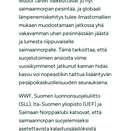
leudot talvet vaikeuttavat jo nyt
saimaannorpan pesintää, ja globaali
lämpenemiskehitys tulee ilmastomallien
mukaan muodostamaan jatkossa yhä
vakavamman uhan pesinnässään jäästä
ja lumesta riippuvaiselle
saimaannorpalle. Tämä tarkoittaa, että
suojelutoimien ansiosta viime
vuosikymmenet jatkunut kannan hidas
kasvu voi nopeastikin taittua lisääntyvän
pesäpoikaskuolleisuuden seurauksena.
WWF, Suomen luonnonsuojeluliitto
(SLL), Itä-Suomen yliopisto (UEF) ja
Saimaan Norppaklubi katsovat, että
saimaannorpan suojelemiseksi
asetettavista kalastussäädöksistä