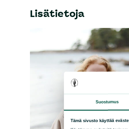
Lisätietoja
Suostumus
Tämä sivusto käyttää eväste