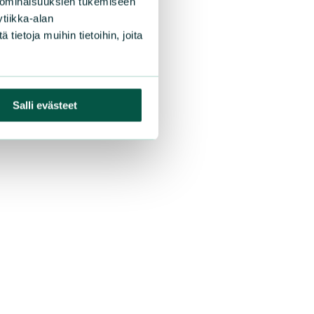
 ominaisuuksien tukemiseen
tiikka-alan
ietoja muihin tietoihin, joita
Salli evästeet