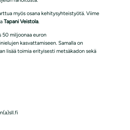
tarttua myös osana kehitysyhteistyötä. Viime
ja
Tapani Veistola
.
s 50 miljoonaa euron
ilinielujen kasvattamiseen. Samalla on
an lisää toimia erityisesti metsäkadon sekä
a)sll.fi