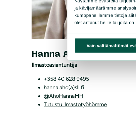
Käytämme evästeitä tarjoama
ja kävijämäärämme analysoim
kumppaneillemme tietoja siitä
olet antanut heille tai joita o
Vain välttämättömät ev
Hanna Aho
Ilmastoasiantuntija
+358 40 628 9495
hanna.aho(a)sll.fi
@AhoHannaMH
Tutustu ilmastotyöhömme