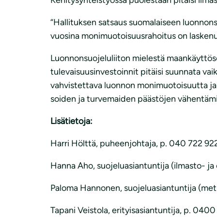
“Hallituksen satsaus suomalaiseen luonnonsu
vuosina monimuotoisuusrahoitus on laskenut,
Luonnonsuojeluliiton mielestä maankäyttös
tulevaisuusinvestoinnit pitäisi suunnata vai
vahvistettava luonnon monimuotoisuutta ja v
soiden ja turvemaiden päästöjen vähentäm
Lisätietoja:
Harri Hölttä, puheenjohtaja, p. 040 722 9224,
Hanna Aho, suojeluasiantuntija (ilmasto- ja 
Paloma Hannonen, suojeluasiantuntija (metsi
Tapani Veistola, erityisasiantuntija, p. 0400 