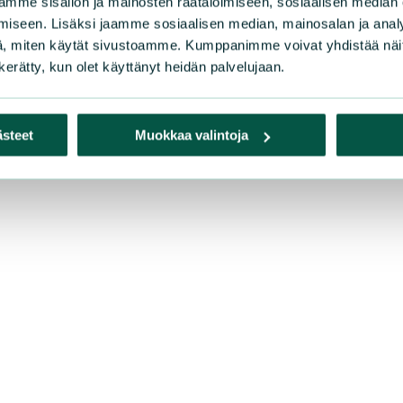
mme sisällön ja mainosten räätälöimiseen, sosiaalisen median
iseen. Lisäksi jaamme sosiaalisen median, mainosalan ja analy
, miten käytät sivustoamme. Kumppanimme voivat yhdistää näitä t
n kerätty, kun olet käyttänyt heidän palvelujaan.
ästeet
Muokkaa valintoja