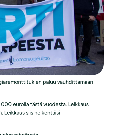
viä päätöksiä, isoin asia, eli turpeen polton
ttämään hallitusta tekemään
 ja turve muodostaa tästä aimo osan.
uodelle.”
utti energiaremonttiavustukset vuonna 2017,
rgiaremonttitukien paluu vauhdittamaan
 000 eurolla tästä vuodesta. Leikkaus
. Leikkaus siis heikentäisi
jelun rahoitusta.