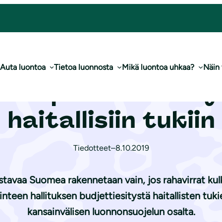
mpäristölle haitallisiin tukiin
Auta luontoa
Tietoa luonnosta
Mikä luontoa uhkaa?
Näin
 on puututtava y
haitallisiin tukiin
Tiedotteet
–
8.10.2019
vistavaa Suomea rakennetaan vain, jos rahavirrat ku
een hallituksen budjettiesitystä haitallisten tukie
kansainvälisen luonnonsuojelun osalta.