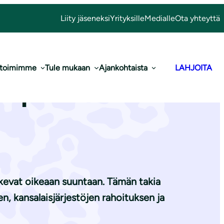
Liity jäseneksi
Yrityksille
Medialle
Ota yhteyttä
 toimimme
Tule mukaan
Ajankohtaista
LAHJOITA
mpäristölle
lkevat oikeaan suuntaan. Tämän takia
n, kansalaisjärjestöjen rahoituksen ja