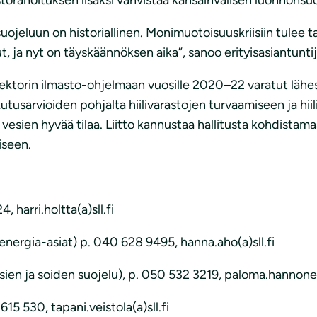
ojeluun on historiallinen. Monimuotoisuuskriisiin tulee 
 ja nyt on täyskäännöksen aika”, sanoo erityisasiantunti
ektorin ilmasto-ohjelmaan vuosille 2020–22 varatut lähe
kutusarvioiden pohjalta hiilivarastojen turvaamiseen ja hi
esien hyvää tilaa. Liitto kannustaa hallitusta kohdistama
iseen.
 harri.holtta(a)sll.fi
energia-asiat) p. 040 628 9495, hanna.aho(a)sll.fi
en ja soiden suojelu), p. 050 532 3219, paloma.hannonen(
615 530, tapani.veistola(a)sll.fi