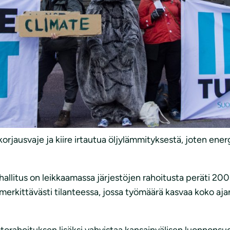
nteen hallituksen ensimmäisessä budjetissa useita pieniä hy
 suojeluasiantuntija
Hanna Aho
kehottaa eduskuntaa kiri
een. Erityisesti turpeen verotukea on leikattava.
teiden välinen kuilu on 19 miljoonaa tonnia hiilidioksidia
ykätä sitä energiaverotuksen kokonaisuudistukseen ensi v
ihin varattiin 20 miljoonaa euroa. Sipilän hallitus lakka
vat laskeneet jo vuosia.
jausvaje ja kiire irtautua öljylämmityksestä, joten ene
llitus on leikkaamassa järjestöjen rahoitusta peräti 200
merkittävästi tilanteessa, jossa työmäärä kasvaa koko ajan
storahoituksen lisäksi vahvistaa kansainvälisen luonnonsuo