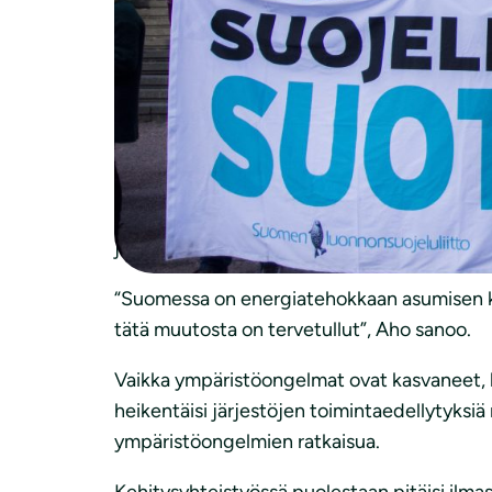
Vaikka ilmastokriisin torjumiseksi tehtiin Ri
verotuki jäi ennalleen. Luonnonsuojeluliiton
välttämättömät uudistukset energiaverotuks
“Hallituksen ilmastotavoitteiden ja toimenpi
Turpeen tukeen pitää puuttua jo nyt eikä l
Hyvää on kuitenkin se, että energiaremontte
ja sitä ennen niihin osoitetut määrärahat oli
“Suomessa on energiatehokkaan asumisen kor
tätä muutosta on tervetullut”, Aho sanoo.
Vaikka ympäristöongelmat ovat kasvaneet, ha
heikentäisi järjestöjen toimintaedellytyksiä 
ympäristöongelmien ratkaisua.
Kehitysyhteistyössä puolestaan pitäisi ilma