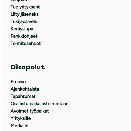
Tue yrityksenä
Liity jäseneksi
Tukijapalvelu
Keräyslupa
Pankkiohjeet
Toimitusehdot
Oikopolut
Etusivu
Ajankohtaista
Tapahtumat
Osallistu paikallistoimintaan
Avoimet työpaikat
Yrityksille
Medialle