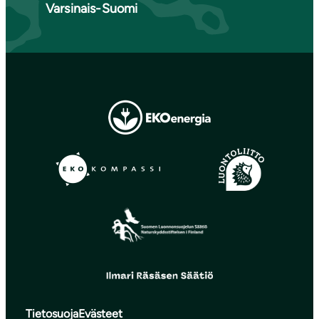
Varsinais-Suomi
Tietosuoja
Evästeet