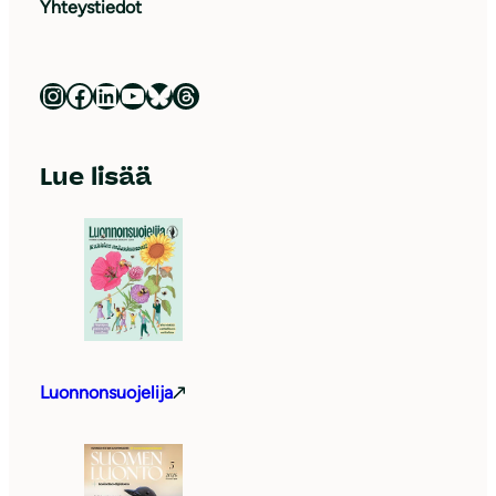
Yhteystiedot
Luonnonsuojeluliitto Instagramissa
Luonnonsuojeluliitto Facebookissa
Luonnonsuojeluliitto LinkedInissä
Luonnonsuojeluliiton YouTube-kanava
Luonnonsuojeluliitto Blueskyssa
Luonnonsuojeluliitto Threadsissa
Lue lisää
Luonnonsuojelija