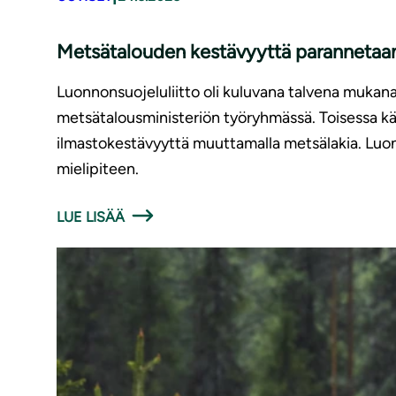
Metsätalouden kestävyyttä parannetaan,
Luonnonsuojeluliitto oli kuluvana talvena mukan
metsätalousministeriön työryhmässä. Toisessa käs
ilmastokestävyyttä muuttamalla metsälakia. Luon
mielipiteen.
LUE LISÄÄ