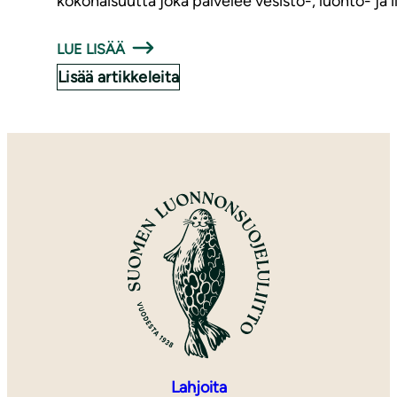
kokonaisuutta joka palvelee vesistö-, luonto- ja
LUE LISÄÄ
Lisää artikkeleita
Lahjoita