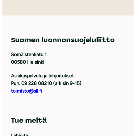
Suomen luonnonsuojeluliitto
Sörnäistenkatu 1
00580 Helsinki
Asiakaspalvelu ja lahjoitukset
Puh. 09 228 08210 (arkisin 9-15)
toimisto@sll.fi
Tue meitä
Lahjoita