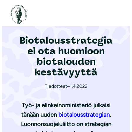
S
i
Etusivu
|
Ajankohtaista
|
Bio­ta­lous­stra­te­gia ei ota huomioon biotalouden kestävyyttä
i
r
Bio­ta­lous­stra­te­gia
r
y
ei ota huomioon
s
biotalouden
i
kestävyyttä
s
ä
Tiedotteet
–
1.4.2022
l
t
Työ- ja elinkeinoministeriö julkaisi
ö
ö
tänään uuden
biotalousstrategian
.
n
Luonnonsuojeluliitto on strategian