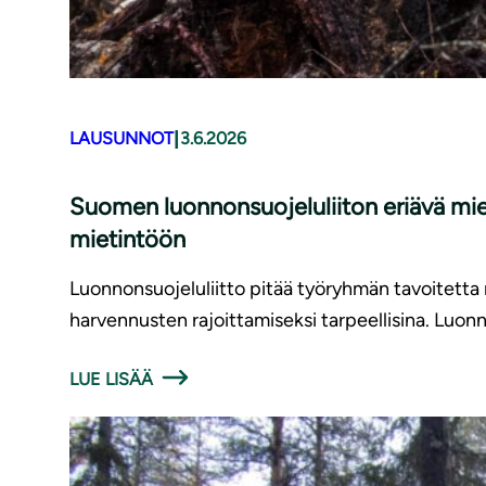
|
LAUSUNNOT
3.6.2026
Suomen luonnonsuojeluliiton eriävä mi
mietintöön
Luonnonsuojeluliitto pitää työryhmän tavoitett
harvennusten rajoittamiseksi tarpeellisina. Luonno
LUE LISÄÄ