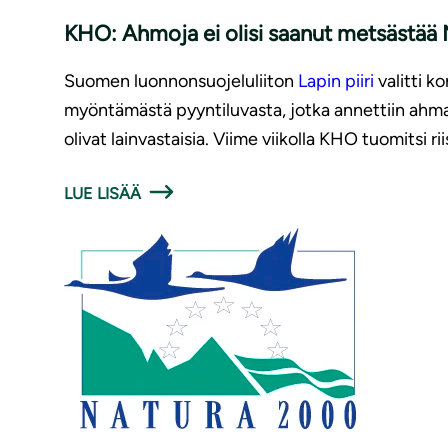
KHO: Ahmoja ei olisi saanut metsästää N
Suomen luonnonsuojeluliiton
Lapin piiri
valitti 
myöntämästä pyyntiluvasta, jotka annettiin ahma
olivat lainvastaisia.
Viime viikolla KHO tuomitsi ri
LUE LISÄÄ