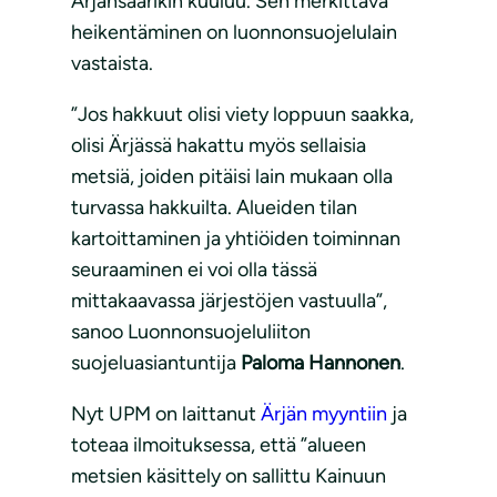
Ärjänsaarikin kuuluu. Sen merkittävä
heikentäminen on luonnonsuojelulain
vastaista.
”Jos hakkuut olisi viety loppuun saakka,
olisi Ärjässä hakattu myös sellaisia
metsiä, joiden pitäisi lain mukaan olla
turvassa hakkuilta. Alueiden tilan
kartoittaminen ja yhtiöiden toiminnan
seuraaminen ei voi olla tässä
mittakaavassa järjestöjen vastuulla”,
sanoo Luonnonsuojeluliiton
suojeluasiantuntija
Paloma Hannonen
.
Nyt UPM on laittanut
Ärjän myyntiin
ja
toteaa ilmoituksessa, että ”alueen
metsien käsittely on sallittu Kainuun