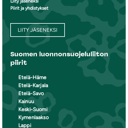
Liity jäseneksi
Piirit ja yhdistykset
LIITY JÄSENEKSI
Suomen luonnonsuojeluliiton
piirit
Etelä-Häme
Etelä-Karjala
Etelä-Savo
Kainuu
Keski-Suomi
Kymenlaakso
Lappi