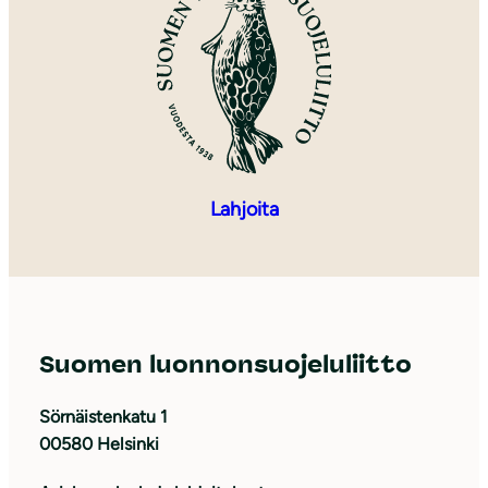
Lahjoita
Suomen luonnonsuojeluliitto
Sörnäistenkatu 1
00580 Helsinki