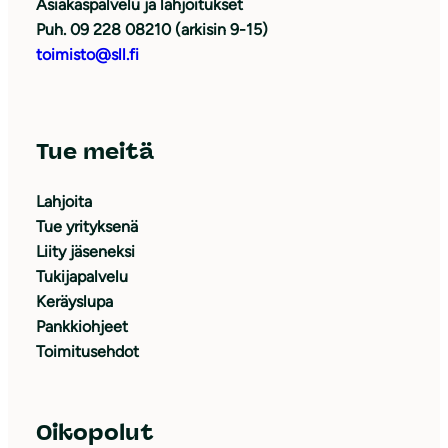
Asiakaspalvelu ja lahjoitukset
Puh. 09 228 08210 (arkisin 9-15)
toimisto@sll.fi
Tue meitä
Lahjoita
Tue yrityksenä
Liity jäseneksi
Tukijapalvelu
Keräyslupa
Pankkiohjeet
Toimitusehdot
Oikopolut