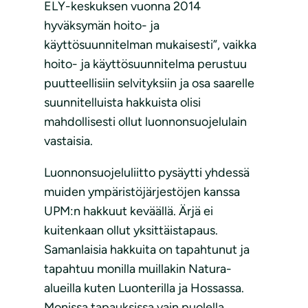
ELY-keskuksen vuonna 2014
hyväksymän hoito- ja
käyttösuunnitelman mukaisesti”, vaikka
hoito- ja käyttösuunnitelma perustuu
puutteellisiin selvityksiin ja osa saarelle
suunnitelluista hakkuista olisi
mahdollisesti ollut luonnonsuojelulain
vastaisia.
Luonnonsuojeluliitto pysäytti yhdessä
muiden ympäristöjärjestöjen kanssa
UPM:n hakkuut keväällä. Ärjä ei
kuitenkaan ollut yksittäistapaus.
Samanlaisia hakkuita on tapahtunut ja
tapahtuu monilla muillakin Natura-
alueilla kuten Luonterilla ja Hossassa.
Monissa tapauksissa vain puolella