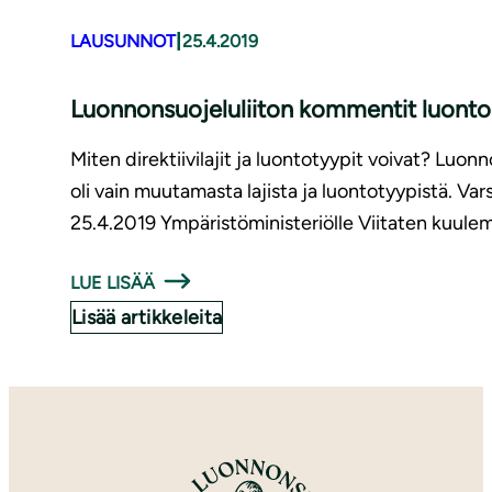
|
LAUSUNNOT
25.4.2019
Luon­non­suo­je­lu­lii­ton kommentit luon­to­d
Miten direktiivilajit ja luontotyypit voivat? Luon
oli vain muutamasta lajista ja luontotyypistä. Va
25.4.2019 Ympäristöministeriölle Viitaten kuulem
LUE LISÄÄ
Lisää artikkeleita