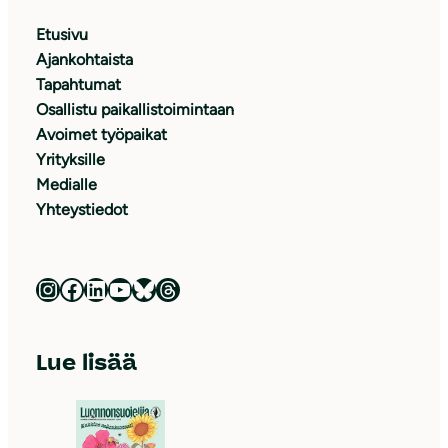
Etusivu
Ajankohtaista
Tapahtumat
Osallistu paikallistoimintaan
Avoimet työpaikat
Yrityksille
Medialle
Yhteystiedot
Luonnonsuojeluliitto Instagramissa
Luonnonsuojeluliitto Facebookissa
Luonnonsuojeluliitto LinkedInissä
Luonnonsuojeluliiton YouTube-kanava
Luonnonsuojeluliitto Blueskyssa
Luonnonsuojeluliitto Threadsissa
Lue lisää