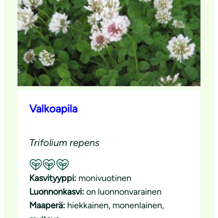
Valkoapila
Trifolium repens
Suositeltavuus: Erinomainen pölyttäjäkasvi
Kasvityyppi:
monivuotinen
Luonnonkasvi:
on luonnonvarainen
Maaperä:
hiekkainen
, 
monenlainen
, 