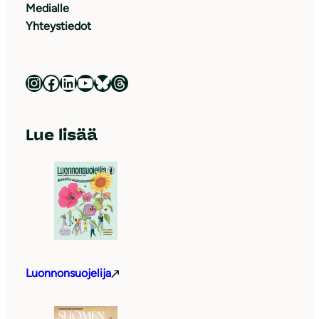
Medialle
Yhteystiedot
Luonnonsuojeluliitto Instagramissa
Luonnonsuojeluliitto Facebookissa
Luonnonsuojeluliitto LinkedInissä
Luonnonsuojeluliiton YouTube-kanava
Luonnonsuojeluliitto Blueskyssa
Luonnonsuojeluliitto Threadsissa
Lue lisää
Luonnonsuojelija