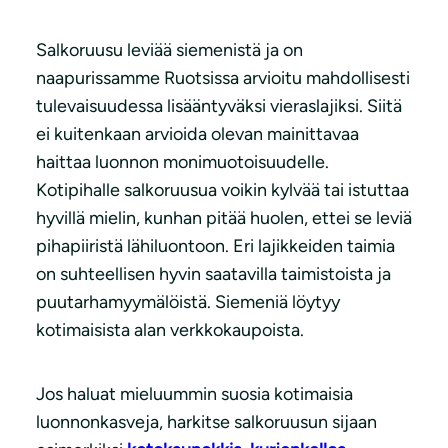
Salkoruusu leviää siemenistä ja on
naapurissamme Ruotsissa arvioitu mahdollisesti
tulevaisuudessa lisääntyväksi vieraslajiksi. Siitä
ei kuitenkaan arvioida olevan mainittavaa
haittaa luonnon monimuotoisuudelle.
Kotipihalle salkoruusua voikin kylvää tai istuttaa
hyvillä mielin, kunhan pitää huolen, ettei se leviä
pihapiiristä lähiluontoon. Eri lajikkeiden taimia
on suhteellisen hyvin saatavilla taimistoista ja
puutarhamyymälöistä. Siemeniä löytyy
kotimaisista alan verkkokaupoista.
Jos haluat mieluummin suosia kotimaisia
luonnonkasveja, harkitse salkoruusun sijaan