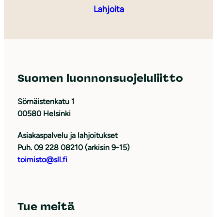
Lahjoita
Suomen luonnonsuojeluliitto
Sörnäistenkatu 1
00580 Helsinki
Asiakaspalvelu ja lahjoitukset
Puh. 09 228 08210 (arkisin 9-15)
toimisto@sll.fi
Tue meitä