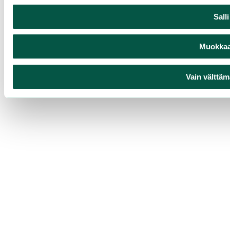
Sall
Muokkaa 
Vain välttäm