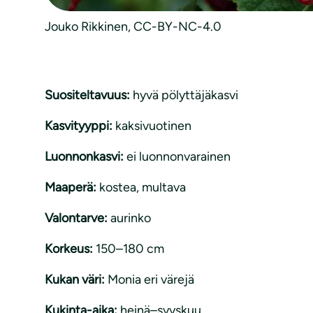
Jouko Rikkinen, CC-BY-NC-4.0
Suositeltavuus:
hyvä pölyttäjäkasvi
Kasvityyppi:
kaksivuotinen
Luonnonkasvi:
ei luonnonvarainen
Maaperä:
kostea
, 
multava
Valontarve:
aurinko
Korkeus:
150–180 cm
Kukan väri:
Monia eri värejä
Kukinta-aika:
heinä–syyskuu