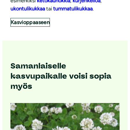
esimerkiksi
ketokaunokkia
,
kurjenkelloa
,
ukontulikukkaa
tai
tummatulikukkaa
.
Kasvioppaaseen
Samanlaiselle
kasvupaikalle voisi sopia
myös