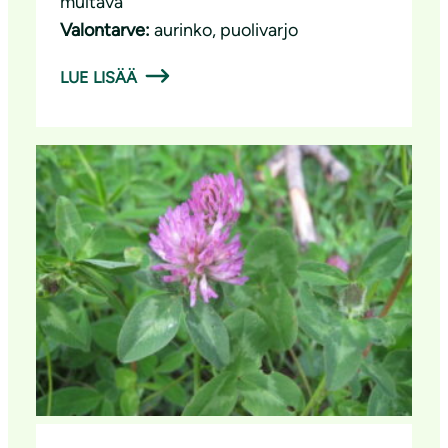
multava
Valontarve:
aurinko
, 
puolivarjo
LUE LISÄÄ