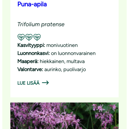
Puna-apila
Trifolium pratense
Suositeltavuus: Erinomainen pölyttäjäkasvi
Kasvityyppi:
monivuotinen
Luonnonkasvi:
on luonnonvarainen
Maaperä:
hiekkainen
, 
multava
Valontarve:
aurinko
, 
puolivarjo
LUE LISÄÄ