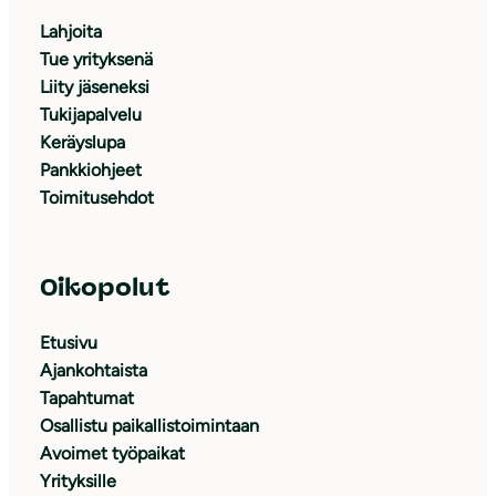
Lahjoita
Tue yrityksenä
Liity jäseneksi
Tukijapalvelu
Keräyslupa
Pankkiohjeet
Toimitusehdot
Oikopolut
Etusivu
Ajankohtaista
Tapahtumat
Osallistu paikallistoimintaan
Avoimet työpaikat
Yrityksille