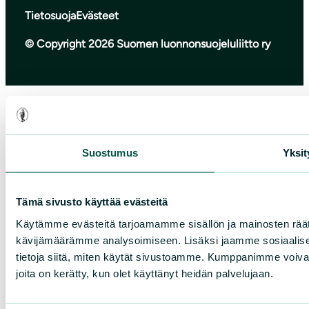
Tietosuoja
Evästeet
© Copyright 2026 Suomen luonnonsuojeluliitto ry
Suostumus
Yksit
Tämä sivusto käyttää evästeitä
Käytämme evästeitä tarjoamamme sisällön ja mainosten räät
kävijämäärämme analysoimiseen. Lisäksi jaamme sosiaalise
tietoja siitä, miten käytät sivustoamme. Kumppanimme voivat yhd
joita on kerätty, kun olet käyttänyt heidän palvelujaan.