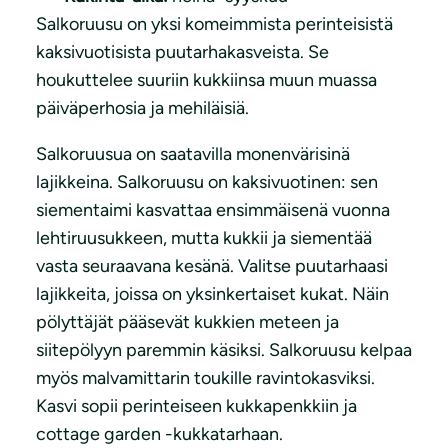
Salkoruusu on yksi komeimmista perinteisistä
kaksivuotisista puutarhakasveista. Se
houkuttelee suuriin kukkiinsa muun muassa
päiväperhosia ja mehiläisiä.
Salkoruusua on saatavilla monenvärisinä
lajikkeina. Salkoruusu on kaksivuotinen: sen
siementaimi kasvattaa ensimmäisenä vuonna
lehtiruusukkeen, mutta kukkii ja siementää
vasta seuraavana kesänä. Valitse puutarhaasi
lajikkeita, joissa on yksinkertaiset kukat. Näin
pölyttäjät pääsevät kukkien meteen ja
siitepölyyn paremmin käsiksi. Salkoruusu kelpaa
myös malvamittarin toukille ravintokasviksi.
Kasvi sopii perinteiseen kukkapenkkiin ja
cottage garden -kukkatarhaan.