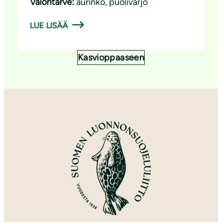
Valontarve:
aurinko
, 
puolivarjo
LUE LISÄÄ
Kasvioppaaseen