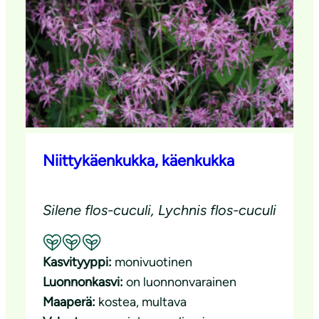
Niittykäenkukka, käenkukka
Silene flos-cuculi, Lychnis flos-cuculi
Suositeltavuus: Erinomainen pölyttäjäkasvi
Kasvityyppi:
monivuotinen
Luonnonkasvi:
on luonnonvarainen
Maaperä:
kostea
, 
multava