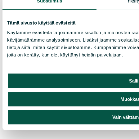
Suostumus
Yksit
Tämä sivusto käyttää evästeitä
Käytämme evästeitä tarjoamamme sisällön ja mainosten räät
kävijämäärämme analysoimiseen. Lisäksi jaamme sosiaalise
tietoja siitä, miten käytät sivustoamme. Kumppanimme voivat yhd
joita on kerätty, kun olet käyttänyt heidän palvelujaan.
Sall
Muokkaa 
Vain välttäm