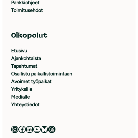
Pankkiohjeet
Toimitusehdot
Oikopolut
Etusivu
Ajankohtaista
Tapahtumat
Osallistu paikallistoimintaan
Avoimet työpaikat
Yrityksille
Medialle
Yhteystiedot
Luonnonsuojeluliitto Instagramissa
Luonnonsuojeluliitto Facebookissa
Luonnonsuojeluliitto LinkedInissä
Luonnonsuojeluliiton YouTube-kanava
Luonnonsuojeluliitto Blueskyssa
Luonnonsuojeluliitto Threadsissa