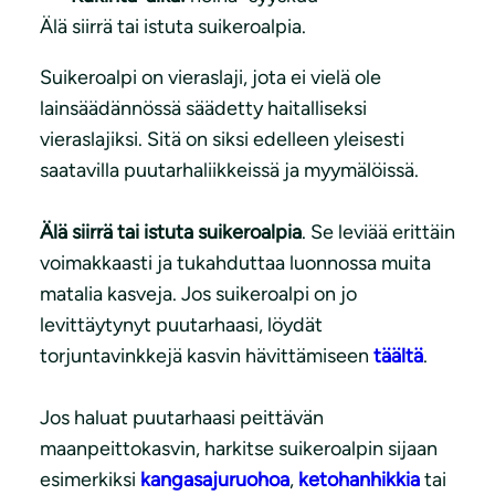
Älä siirrä tai istuta suikeroalpia.
Suikeroalpi on vieraslaji, jota ei vielä ole
lainsäädännössä säädetty haitalliseksi
vieraslajiksi. Sitä on siksi edelleen yleisesti
saatavilla puutarhaliikkeissä ja myymälöissä.
Älä siirrä tai istuta suikeroalpia
. Se leviää erittäin
voimakkaasti ja tukahduttaa luonnossa muita
matalia kasveja. Jos suikeroalpi on jo
levittäytynyt puutarhaasi, löydät
torjuntavinkkejä kasvin hävittämiseen
täältä
.
Jos haluat puutarhaasi peittävän
maanpeittokasvin, harkitse suikeroalpin sijaan
esimerkiksi
kangasajuruohoa
,
ketohanhikkia
tai