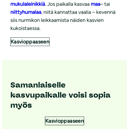
mukulaleinikkiä
. Jos paikalla kasvaa
maa
– tai
niittyhumalaa
, niitä kannattaa vaalia – kevennä
siis nurmikon leikkaamista näiden kasvien
kukoistaessa.
Kasvioppaaseen
Samanlaiselle
kasvupaikalle voisi sopia
myös
Kasvioppaaseen