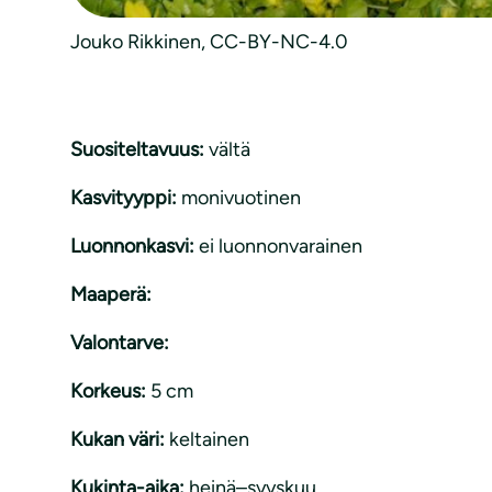
Jouko Rikkinen, CC-BY-NC-4.0
Suositeltavuus:
vältä
Kasvityyppi:
monivuotinen
Luonnonkasvi:
ei luonnonvarainen
Maaperä:
Valontarve:
Korkeus:
5 cm
Kukan väri:
keltainen
Kukinta-aika:
heinä–syyskuu