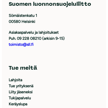
Suomen luonnonsuojeluliitto
Sörnäistenkatu 1
00580 Helsinki
Asiakaspalvelu ja lahjoitukset
Puh. 09 228 08210 (arkisin 9-15)
toimisto@sll.fi
Tue meitä
Lahjoita
Tue yrityksenä
Liity jäseneksi
Tukijapalvelu
Keräyslupa