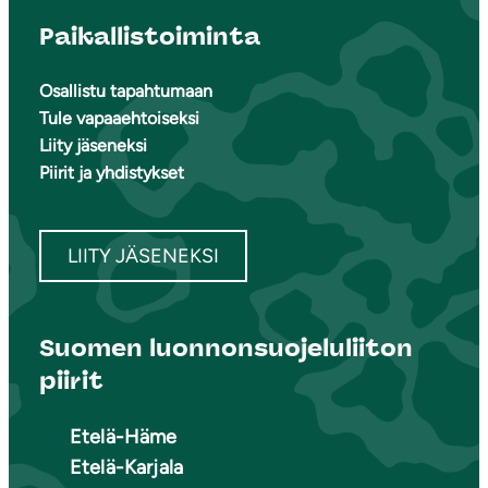
Paikallistoiminta
Osallistu tapahtumaan
Tule vapaaehtoiseksi
Liity jäseneksi
Piirit ja yhdistykset
LIITY JÄSENEKSI
Suomen luonnonsuojeluliiton
piirit
Etelä-Häme
Etelä-Karjala