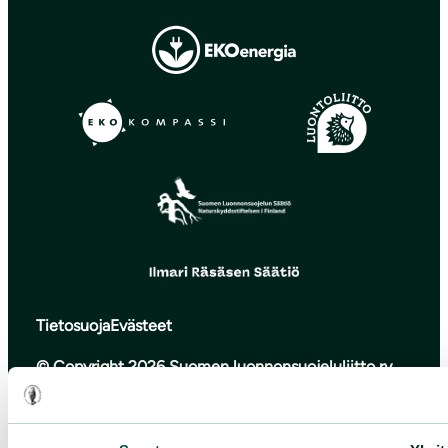
Tietosuoja
Evästeet
© Copyright 2026 Suomen luonnonsuojeluliitto ry