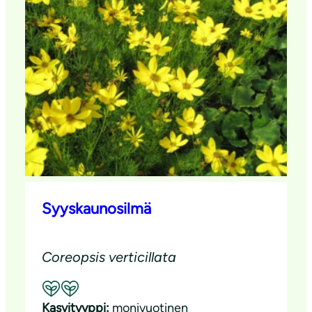
Syyskaunosilmä
Coreopsis verticillata
Suositeltavuus: Hyvä pölyttäjäkasvi
Kasvityyppi:
monivuotinen