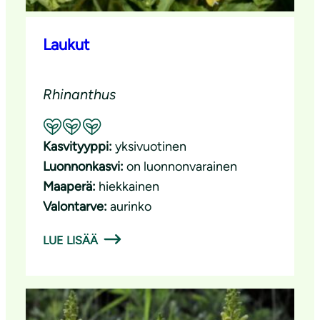
Laukut
Rhinanthus
Suositeltavuus: Erinomainen pölyttäjäkasvi
Kasvityyppi:
yksivuotinen
Luonnonkasvi:
on luonnonvarainen
Maaperä:
hiekkainen
Valontarve:
aurinko
LUE LISÄÄ