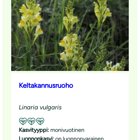
Keltakannusruoho
Linaria vulgaris
Suositeltavuus: Erinomainen pölyttäjäkasvi
Kasvityyppi:
monivuotinen
Luonnonkasvi:
on luonnonvarainen