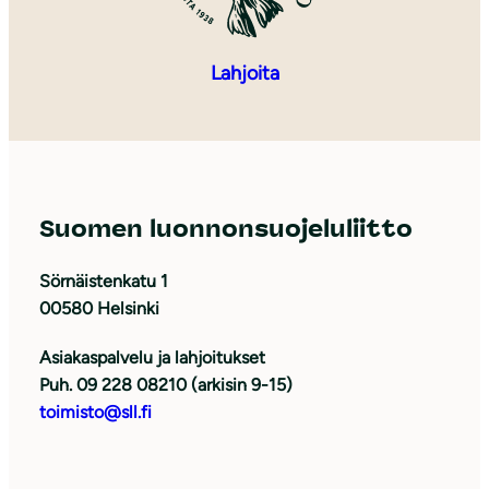
Lahjoita
Suomen luonnonsuojeluliitto
Sörnäistenkatu 1
00580 Helsinki
Asiakaspalvelu ja lahjoitukset
Puh. 09 228 08210 (arkisin 9-15)
toimisto@sll.fi