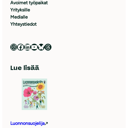
Avoimet työpaikat
Yrityksille
Medialle
Yhteystiedot
Luonnonsuojeluliitto Instagramissa
Luonnonsuojeluliitto Facebookissa
Luonnonsuojeluliitto LinkedInissä
Luonnonsuojeluliiton YouTube-kanava
Luonnonsuojeluliitto Blueskyssa
Luonnonsuojeluliitto Threadsissa
Lue lisää
Luonnonsuojelija