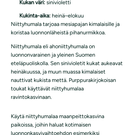
Kukan väri:
sinivioletti
Kukinta-aika:
heinä–elokuu
Niittyhumala tarjoaa mesiapajan kimalaisille ja
koristaa luonnonläheistä pihanurmikkoa.
Niittyhumala eli ahoniittyhumala on
luonnonvarainen ja yleinen Suomen
eteläpuoliskolla. Sen sinivioletit kukat aukeavat
heinäkuussa, ja muun muassa kimalaiset
nauttivat kukista mettä. Purppurakirjokoisan
toukat käyttävät niittyhumalaa
ravintokasvinaan.
Käytä niittyhumalaa maanpeittokasvina
paikoissa, joihin haluat kotimaisen
luonnonkasvivaihtoehdon esimerkiksi