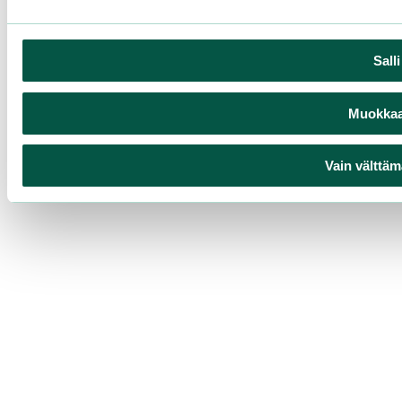
Sall
Muokkaa 
Vain välttäm