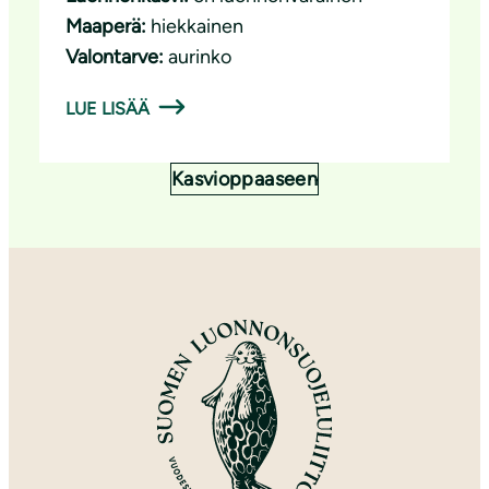
Maaperä:
hiekkainen
Valontarve:
aurinko
LUE LISÄÄ
Kasvioppaaseen