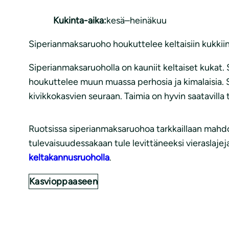
Kukinta-aika:
kesä–heinäkuu
Siperianmaksaruoho houkuttelee keltaisiin kukkiins
Siperianmaksaruoholla on kauniit keltaiset kukat.
houkuttelee muun muassa perhosia ja kimalaisia. 
kivikkokasvien seuraan. Taimia on hyvin saatavilla
Ruotsissa siperianmaksaruohoa tarkkaillaan mahdoll
tulevaisuudessakaan tule levittäneeksi vieraslaje
keltakannusruoholla
.
Kasvioppaaseen