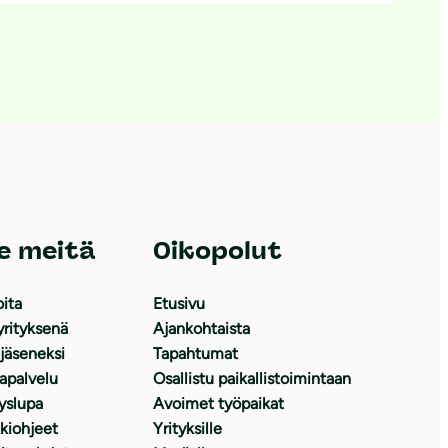
e meitä
Oikopolut
oita
Etusivu
yrityksenä
Ajankohtaista
 jäseneksi
Tapahtumat
japalvelu
Osallistu paikallistoimintaan
yslupa
Avoimet työpaikat
kiohjeet
Yrityksille