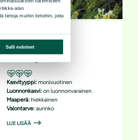
 ominaisuuksien tukemiseen
tiikka-alan
ietoja muihin tietoihin, joita
Keltakannusruoho
Salli evästeet
Linaria vulgaris
Suositeltavuus: Erinomainen pölyttäjäkasvi
Kasvityyppi:
monivuotinen
Luonnonkasvi:
on luonnonvarainen
Maaperä:
hiekkainen
Valontarve:
aurinko
LUE LISÄÄ