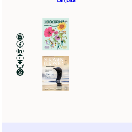
Lahjoita
Luonnonsuojeluliitto Instagramissa
Luonnonsuojeluliitto Facebookissa
Luonnonsuojeluliitto LinkedInissä
Luonnonsuojeluliiton YouTube-kanava
Luonnonsuojeluliitto Blueskyssa
Luonnonsuojeluliitto Threadsissa