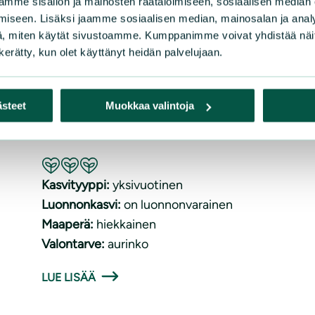
mme sisällön ja mainosten räätälöimiseen, sosiaalisen median
iseen. Lisäksi jaamme sosiaalisen median, mainosalan ja analy
, miten käytät sivustoamme. Kumppanimme voivat yhdistää näitä t
n kerätty, kun olet käyttänyt heidän palvelujaan.
Laukut
ästeet
Muokkaa valintoja
Rhinanthus
Suositeltavuus: Erinomainen pölyttäjäkasvi
Kasvityyppi:
yksivuotinen
Luonnonkasvi:
on luonnonvarainen
Maaperä:
hiekkainen
Valontarve:
aurinko
LUE LISÄÄ