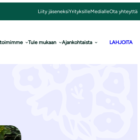
Liity jäseneksi
Yrityksille
Medialle
Ota yhteyttä
 toimimme
Tule mukaan
Ajankohtaista
LAHJOITA