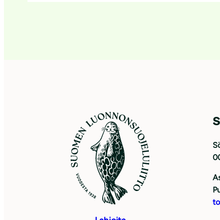
S
Sö
0
As
Pu
to