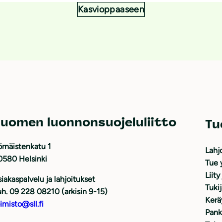
Kasvioppaaseen
uomen luonnonsuojeluliitto
Tu
rnäistenkatu 1
Lahj
0580 Helsinki
Tue 
Liity
iakaspalvelu ja lahjoitukset
Tuki
h. 09 228 08210 (arkisin 9-15)
Kerä
imisto@sll.fi
Pank