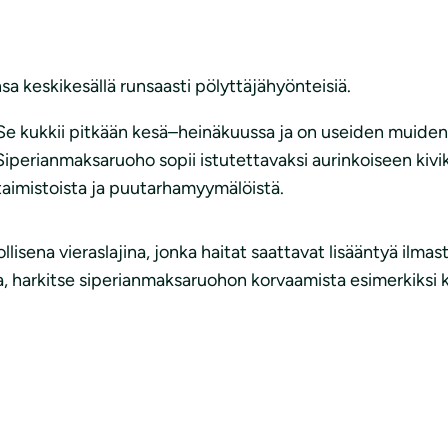
a keskikesällä runsaasti pölyttäjähyönteisiä.
 Se kukkii pitkään kesä–heinäkuussa ja on useiden muiden
Siperianmaksaruoho sopii istutettavaksi aurinkoiseen ki
 taimistoista ja puutarhamyymälöistä.
isena vieraslajina, jonka haitat saattavat lisääntyä ilma
ja, harkitse siperianmaksaruohon korvaamista esimerkiksi 