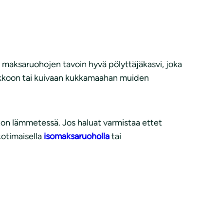
 maksaruohojen tavoin hyvä pölyttäjäkasvi, joka
vikkoon tai kuivaan kukkamaahan muiden
ston lämmetessä. Jos haluat varmistaa ettet
kotimaisella
isomaksaruoholla
tai