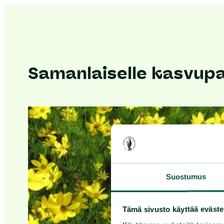
Samanlaiselle kasvupai
Suostumus
Tämä sivusto käyttää eväste