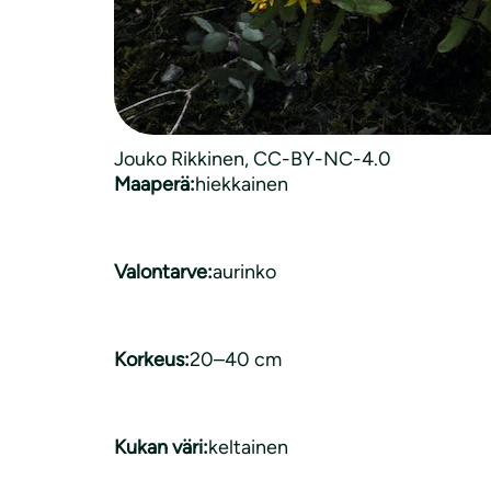
Kasvityyppi:
monivuotinen
Luonnonkasvi:
ei luonnonvarainen
Jouko Rikkinen, CC-BY-NC-4.0
Maaperä:
hiekkainen
Valontarve:
aurinko
Korkeus:
20–40 cm
Kukan väri:
keltainen