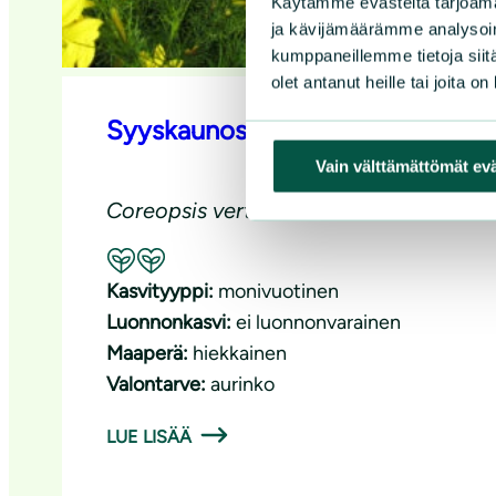
Käytämme evästeitä tarjoama
ja kävijämäärämme analysoim
kumppaneillemme tietoja siitä
olet antanut heille tai joita o
Syyskaunosilmä
Vain välttämättömät ev
Coreopsis verticillata
Suositeltavuus: Hyvä pölyttäjäkasvi
Kasvityyppi:
monivuotinen
Luonnonkasvi:
ei luonnonvarainen
Maaperä:
hiekkainen
Valontarve:
aurinko
LUE LISÄÄ