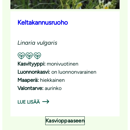
Keltakannusruoho
Linaria vulgaris
Suositeltavuus: Erinomainen pölyttäjäkasvi
Kasvityyppi:
monivuotinen
Luonnonkasvi:
on luonnonvarainen
Maaperä:
hiekkainen
Valontarve:
aurinko
LUE LISÄÄ
Kasvioppaaseen