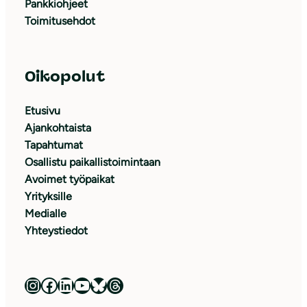
Pankkiohjeet
Toimitusehdot
Oikopolut
Etusivu
Ajankohtaista
Tapahtumat
Osallistu paikallistoimintaan
Avoimet työpaikat
Yrityksille
Medialle
Yhteystiedot
Luonnonsuojeluliitto Instagramissa
Luonnonsuojeluliitto Facebookissa
Luonnonsuojeluliitto LinkedInissä
Luonnonsuojeluliiton YouTube-kanava
Luonnonsuojeluliitto Blueskyssa
Luonnonsuojeluliitto Threadsissa