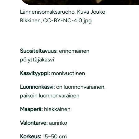
Lännenisomaksaruoho. Kuva Jouko
Rikkinen, CC-BY-NC-4.0.jpg
Suositeltavuus:
erinomainen
pölyttäjäkasvi
Kasvityyppi:
monivuotinen
Luonnonkasvi:
on luonnonvarainen
, 
paikoin luonnonvarainen
Maaperä:
hiekkainen
Valontarve:
aurinko
Korkeus:
15–50 cm