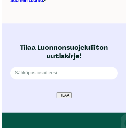
Suomen Luonto
Tilaa Luonnonsuojeluliiton
uutiskirje!
TILAA