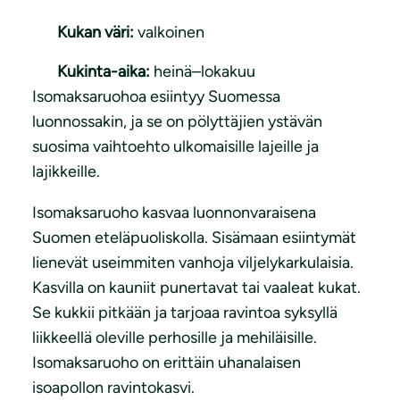
Kukan väri:
valkoinen
Kukinta-aika:
heinä–lokakuu
Isomaksaruohoa esiintyy Suomessa
luonnossakin, ja se on pölyttäjien ystävän
suosima vaihtoehto ulkomaisille lajeille ja
lajikkeille.
Isomaksaruoho kasvaa luonnonvaraisena
Suomen eteläpuoliskolla. Sisämaan esiintymät
lienevät useimmiten vanhoja viljelykarkulaisia.
Kasvilla on kauniit punertavat tai vaaleat kukat.
Se kukkii pitkään ja tarjoaa ravintoa syksyllä
liikkeellä oleville perhosille ja mehiläisille.
Isomaksaruoho on erittäin uhanalaisen
isoapollon ravintokasvi.