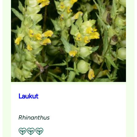
Laukut
Rhinanthus
Suositeltavuus: Erinomainen pölyttäjäkasvi