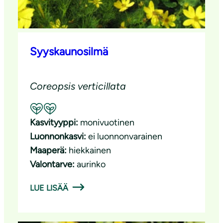
Syyskaunosilmä
Coreopsis verticillata
Suositeltavuus: Hyvä pölyttäjäkasvi
Kasvityyppi:
monivuotinen
Luonnonkasvi:
ei luonnonvarainen
Maaperä:
hiekkainen
Valontarve:
aurinko
LUE LISÄÄ