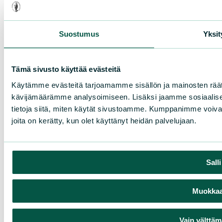
Suostumus
Yksit
Tämä sivusto käyttää evästeitä
Käytämme evästeitä tarjoamamme sisällön ja mainosten räät
kävijämäärämme analysoimiseen. Lisäksi jaamme sosiaalise
tietoja siitä, miten käytät sivustoamme. Kumppanimme voivat yhd
joita on kerätty, kun olet käyttänyt heidän palvelujaan.
Sall
Muokkaa 
Vain välttäm