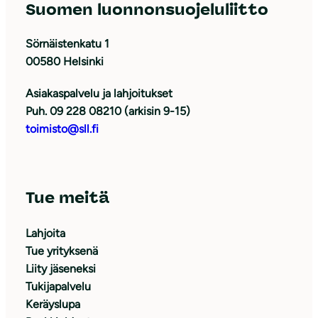
Suomen luonnonsuojeluliitto
Sörnäistenkatu 1
00580 Helsinki
Asiakaspalvelu ja lahjoitukset
Puh. 09 228 08210 (arkisin 9-15)
toimisto@sll.fi
Tue meitä
Lahjoita
Tue yrityksenä
Liity jäseneksi
Tukijapalvelu
Keräyslupa