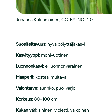
Johanna Kolehmainen, CC-BY-NC-4.0
Suositeltavuus:
hyvä pölyttäjäkasvi
Kasvityyppi:
monivuotinen
Luonnonkasvi:
ei luonnonvarainen
Maaperä:
kostea
, 
multava
Valontarve:
aurinko
, 
puolivarjo
Korkeus:
80–100 cm
Kukan väri:
sininen, violetti, valkoinen