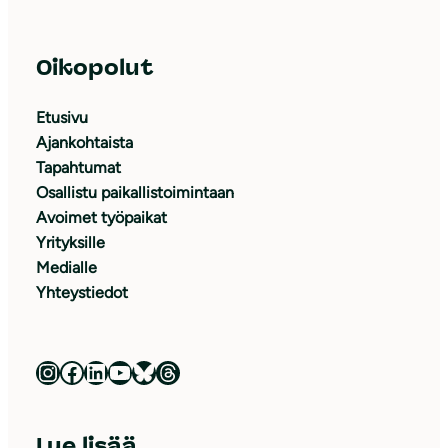
Oikopolut
Etusivu
Ajankohtaista
Tapahtumat
Osallistu paikallistoimintaan
Avoimet työpaikat
Yrityksille
Medialle
Yhteystiedot
Luonnonsuojeluliitto Instagramissa
Luonnonsuojeluliitto Facebookissa
Luonnonsuojeluliitto LinkedInissä
Luonnonsuojeluliiton YouTube-kanava
Luonnonsuojeluliitto Blueskyssa
Luonnonsuojeluliitto Threadsissa
Lue lisää