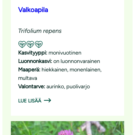
Valkoapila
Trifolium repens
Suositeltavuus: Erinomainen pölyttäjäkasvi
Kasvityyppi:
monivuotinen
Luonnonkasvi:
on luonnonvarainen
Maaperä:
hiekkainen
, 
monenlainen
, 
multava
Valontarve:
aurinko
, 
puolivarjo
LUE LISÄÄ