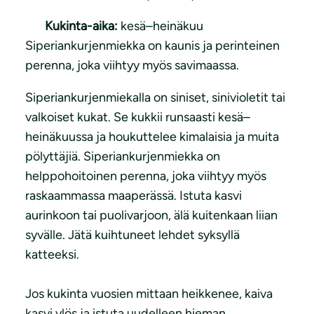
Kukinta-aika:
kesä–heinäkuu
Siperiankurjenmiekka on kaunis ja perinteinen
perenna, joka viihtyy myös savimaassa.
Siperiankurjenmiekalla on siniset, sinivioletit tai
valkoiset kukat. Se kukkii runsaasti kesä–
heinäkuussa ja houkuttelee kimalaisia ja muita
pölyttäjiä. Siperiankurjenmiekka on
helppohoitoinen perenna, joka viihtyy myös
raskaammassa maaperässä. Istuta kasvi
aurinkoon tai puolivarjoon, älä kuitenkaan liian
syvälle. Jätä kuihtuneet lehdet syksyllä
katteeksi.
Jos kukinta vuosien mittaan heikkenee, kaiva
kasvi ylös ja istuta uudelleen hieman