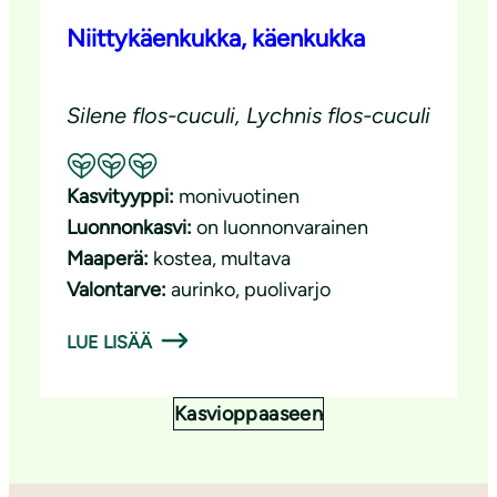
Niittykäenkukka, käenkukka
Silene flos-cuculi, Lychnis flos-cuculi
Suositeltavuus: Erinomainen pölyttäjäkasvi
Kasvityyppi:
monivuotinen
Luonnonkasvi:
on luonnonvarainen
Maaperä:
kostea
, 
multava
Valontarve:
aurinko
, 
puolivarjo
LUE LISÄÄ
Kasvioppaaseen