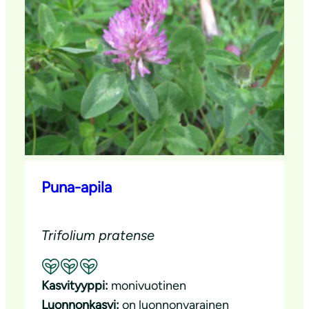
Puna-apila
Trifolium pratense
Suositeltavuus: Erinomainen pölyttäjäkasvi
Kasvityyppi:
monivuotinen
Luonnonkasvi:
on luonnonvarainen