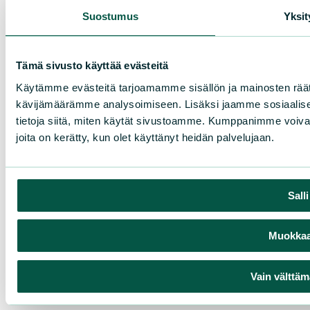
Suostumus
Yksit
Tämä sivusto käyttää evästeitä
Käytämme evästeitä tarjoamamme sisällön ja mainosten räät
kävijämäärämme analysoimiseen. Lisäksi jaamme sosiaalise
tietoja siitä, miten käytät sivustoamme. Kumppanimme voivat yhd
joita on kerätty, kun olet käyttänyt heidän palvelujaan.
Sall
Muokkaa 
Vain välttäm