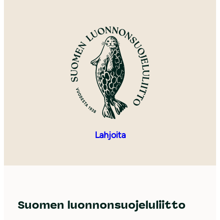
Lahjoita
Suomen luonnonsuojeluliitto