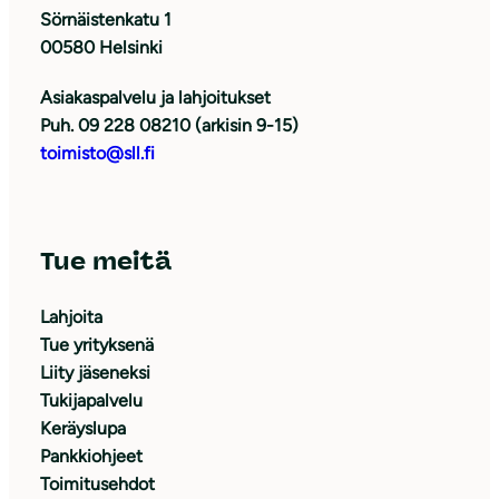
Sörnäistenkatu 1
00580 Helsinki
Asiakaspalvelu ja lahjoitukset
Puh. 09 228 08210 (arkisin 9-15)
toimisto@sll.fi
Tue meitä
Lahjoita
Tue yrityksenä
Liity jäseneksi
Tukijapalvelu
Keräyslupa
Pankkiohjeet
Toimitusehdot