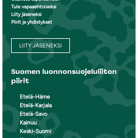
Tule vapaaehtoiseksi
Liity jäseneksi
Piirit ja yhdistykset
LIITY JÄSENEKSI
Suomen luonnonsuojeluliiton
piirit
Etelä-Häme
Etelä-Karjala
Etelä-Savo
Kainuu
Keski-Suomi