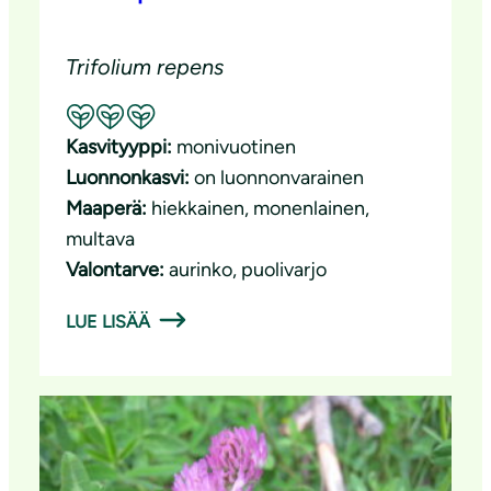
Trifolium repens
Suositeltavuus: Erinomainen pölyttäjäkasvi
Kasvityyppi:
monivuotinen
Luonnonkasvi:
on luonnonvarainen
Maaperä:
hiekkainen
, 
monenlainen
, 
multava
Valontarve:
aurinko
, 
puolivarjo
LUE LISÄÄ