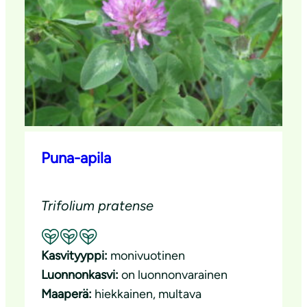
Puna-apila
Trifolium pratense
Suositeltavuus: Erinomainen pölyttäjäkasvi
Kasvityyppi:
monivuotinen
Luonnonkasvi:
on luonnonvarainen
Maaperä:
hiekkainen
, 
multava