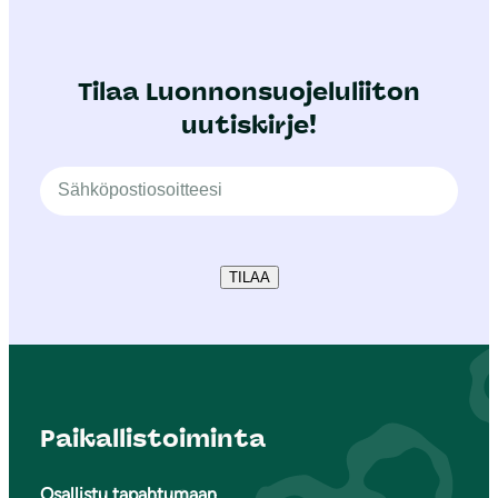
Tilaa Luonnonsuojeluliiton
uutiskirje!
TILAA
Paikallistoiminta
Osallistu tapahtumaan