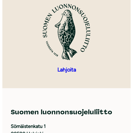
Lahjoita
Suomen luonnonsuojeluliitto
Sörnäistenkatu 1