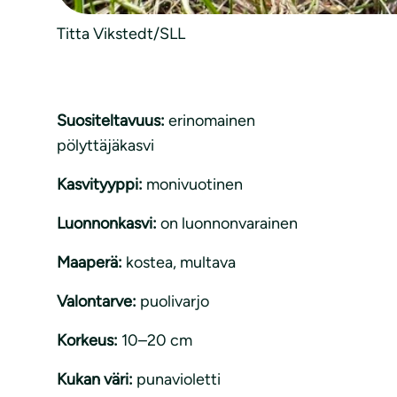
Titta Vikstedt/SLL
Suositeltavuus:
erinomainen
pölyttäjäkasvi
Kasvityyppi:
monivuotinen
Luonnonkasvi:
on luonnonvarainen
Maaperä:
kostea
, 
multava
Valontarve:
puolivarjo
Korkeus:
10–20 cm
Kukan väri:
punavioletti