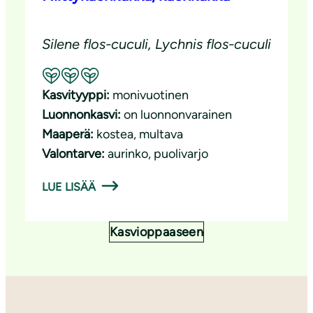
Silene flos-cuculi, Lychnis flos-cuculi
Suositeltavuus: Erinomainen pölyttäjäkasvi
Kasvityyppi:
monivuotinen
Luonnonkasvi:
on luonnonvarainen
Maaperä:
kostea
, 
multava
Valontarve:
aurinko
, 
puolivarjo
LUE LISÄÄ
Kasvioppaaseen