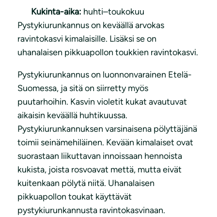
Kukinta-aika:
huhti–toukokuu
Pystykiurunkannus on keväällä arvokas
ravintokasvi kimalaisille. Lisäksi se on
uhanalaisen pikkuapollon toukkien ravintokasvi.
Pystykiurunkannus on luonnonvarainen Etelä-
Suomessa, ja sitä on siirretty myös
puutarhoihin. Kasvin violetit kukat avautuvat
aikaisin keväällä huhtikuussa.
Pystykiurunkannuksen varsinaisena pölyttäjänä
toimii seinämehiläinen. Kevään kimalaiset ovat
suorastaan liikuttavan innoissaan hennoista
kukista, joista rosvoavat mettä, mutta eivät
kuitenkaan pölytä niitä. Uhanalaisen
pikkuapollon toukat käyttävät
pystykiurunkannusta ravintokasvinaan.