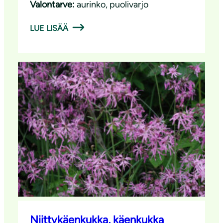
Valontarve:
aurinko
, 
puolivarjo
LUE LISÄÄ
Niittykäenkukka, käenkukka