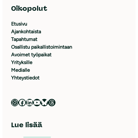
Oikopolut
Etusivu
Ajankohtaista
Tapahtumat
Osallistu paikallistoimintaan
Avoimet työpaikat
Yrityksille
Medialle
Yhteystiedot
Luonnonsuojeluliitto Instagramissa
Luonnonsuojeluliitto Facebookissa
Luonnonsuojeluliitto LinkedInissä
Luonnonsuojeluliiton YouTube-kanava
Luonnonsuojeluliitto Blueskyssa
Luonnonsuojeluliitto Threadsissa
Lue lisää