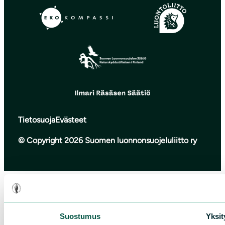
Tietosuoja
Evästeet
© Copyright 2026 Suomen luonnonsuojeluliitto ry
Suostumus
Yksit