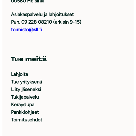
00580 Helsinki
Asiakaspalvelu ja lahjoitukset
Puh. 09 228 08210 (arkisin 9-15)
toimisto@sll.fi
Tue meitä
Lahjoita
Tue yrityksenä
Liity jäseneksi
Tukijapalvelu
Keräyslupa
Pankkiohjeet
Toimitusehdot