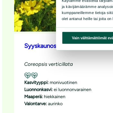
Käytämme evästeitä tarjoama
ja kävijämäärämme analysoim
kumppaneillemme tietoja siitä
olet antanut heille tai joita o
Vain välttämättömät ev
Syyskaunosilmä
Coreopsis verticillata
Suositeltavuus: Hyvä pölyttäjäkasvi
Kasvityyppi:
monivuotinen
Luonnonkasvi:
ei luonnonvarainen
Maaperä:
hiekkainen
Valontarve:
aurinko