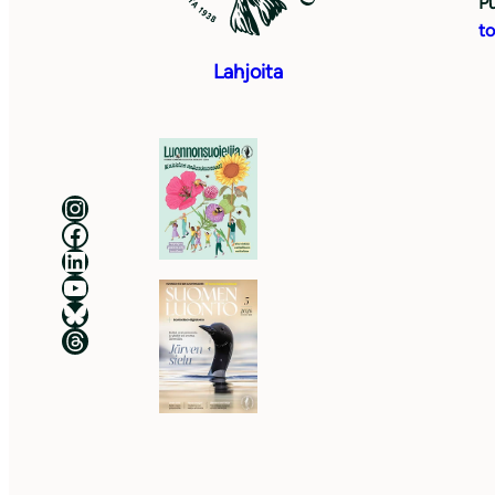
Pu
to
Lahjoita
Luonnonsuojeluliitto Instagramissa
Luonnonsuojeluliitto Facebookissa
Luonnonsuojeluliitto LinkedInissä
Luonnonsuojeluliiton YouTube-kanava
Luonnonsuojeluliitto Blueskyssa
Luonnonsuojeluliitto Threadsissa