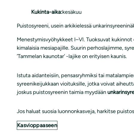
Kukinta-aika:
kesäkuu
Puistosyreeni, usein arkikielessä unkarinsyreeninä
Menestymisvyöhykkeet I–VI. Tuoksuvat kukinnot ov
kimalaisia mesiapajille. Suurin perhoslajimme, syre
’Tammelan kaunotar’ -lajike on erityisen kaunis.
Istuta aidanteisiin, pensasryhmiksi tai matalampien
syreenikeijukkaan vioituksille, jotka voivat aiheut
joskus puistosyreenin taimia myydään
unkarinsyr
Jos haluat suosia luonnonkasveja, harkitse puisto
Kasvioppaaseen