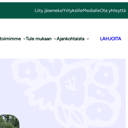
Liity jäseneksi
Yrityksille
Medialle
Ota yhteyttä
 toimimme
Tule mukaan
Ajankohtaista
LAHJOITA