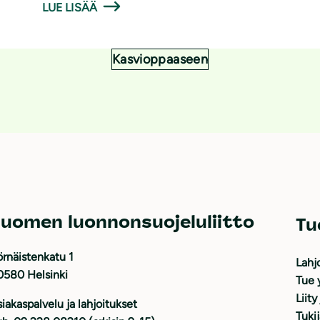
LUE LISÄÄ
Kasvioppaaseen
uomen luonnonsuojeluliitto
Tu
rnäistenkatu 1
Lahj
0580 Helsinki
Tue 
Liity
iakaspalvelu ja lahjoitukset
Tuki