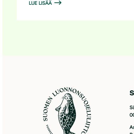
LUE LISÄÄ
S
Sö
0
As