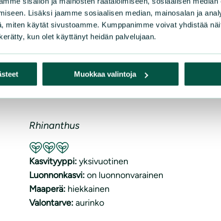
mme sisällön ja mainosten räätälöimiseen, sosiaalisen median
iseen. Lisäksi jaamme sosiaalisen median, mainosalan ja analy
, miten käytät sivustoamme. Kumppanimme voivat yhdistää näitä t
n kerätty, kun olet käyttänyt heidän palvelujaan.
ästeet
Muokkaa valintoja
Laukut
Rhinanthus
Suositeltavuus: Erinomainen pölyttäjäkasvi
Kasvityyppi:
yksivuotinen
Luonnonkasvi:
on luonnonvarainen
Maaperä:
hiekkainen
Valontarve:
aurinko