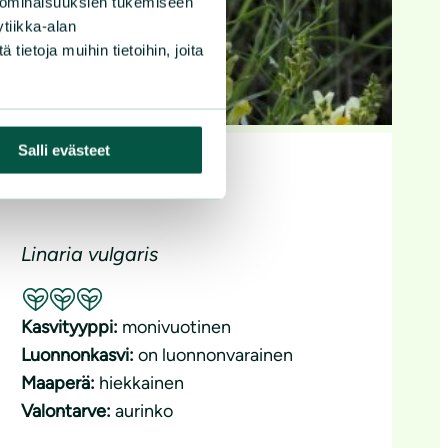
 ominaisuuksien tukemiseen
tiikka-alan
ietoja muihin tietoihin, joita
Salli evästeet
Keltakannusruoho
Linaria vulgaris
Suositeltavuus: Erinomainen pölyttäjäkasvi
Kasvityyppi:
monivuotinen
Luonnonkasvi:
on luonnonvarainen
Maaperä:
hiekkainen
Valontarve:
aurinko