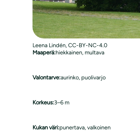
Kasvityyppi:
pensas
Luonnonkasvi:
ei luonnonvarainen
Leena Lindén, CC-BY-NC-4.0
Maaperä:
hiekkainen
, 
multava
Valontarve:
aurinko
, 
puolivarjo
Korkeus:
3–6 m
Kukan väri:
punertava, valkoinen