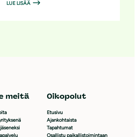
LUE LISÄÄ
e meitä
Oikopolut
oita
Etusivu
yrityksenä
Ajankohtaista
 jäseneksi
Tapahtumat
japalvelu
Osallistu paikallistoimintaan