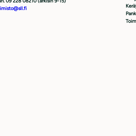
h. 09 228 08210 (arkisin 9-15)
Kerä
imisto@sll.fi
Pank
Toim