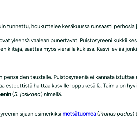
kin tunnettu, houkuttelee kesäkuussa runsaasti perhosia ja
at yleensä vaalean punertavat. Puistosyreeni kukkii kesä
enikiitäjä, saattaa myös vierailla kukissa. Kasvi leviää jon
 pensaiden taustalle. Puistosyreeniä ei kannata istuttaa ai
taa esteettistä haittaa kasville loppukesällä. Taimia on hy
eenin
(
S. josikaea
) nimellä.
syreenin sijaan esimerkiksi
metsätuomea
(
Prunus padus
) 