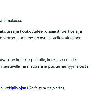
 kimalaisia.
kuussa ja houkuttelee runsaasti perhosia ja
kin verran juurivesojen avulla. Valkokukkainen
van keskeiselle paikalle, koska se on altis
vin saatavilla taimistoista ja puutarhamyymälöistä;
tai
kotipihlajaa
(
Sorbus aucuparia
).