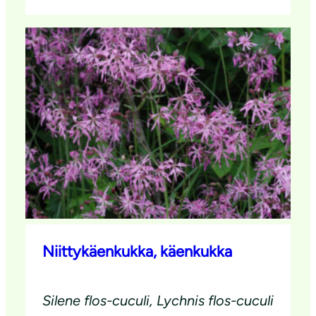
Niittykäenkukka, käenkukka
Silene flos-cuculi, Lychnis flos-cuculi