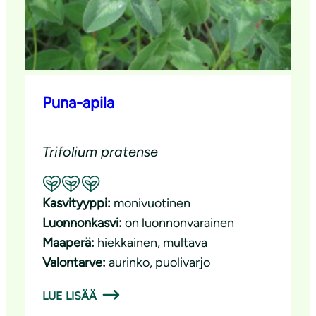
Puna-apila
Trifolium pratense
Suositeltavuus: Erinomainen pölyttäjäkasvi
Kasvityyppi:
monivuotinen
Luonnonkasvi:
on luonnonvarainen
Maaperä:
hiekkainen
, 
multava
Valontarve:
aurinko
, 
puolivarjo
LUE LISÄÄ