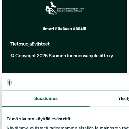
Tietosuoja
Evästeet
© Copyright 2026 Suomen luonnonsuojeluliitto ry
Suostumus
Yksit
Tämä sivusto käyttää evästeitä
Käytämme evästeitä tarjoamamme sisällön ja mainosten räät