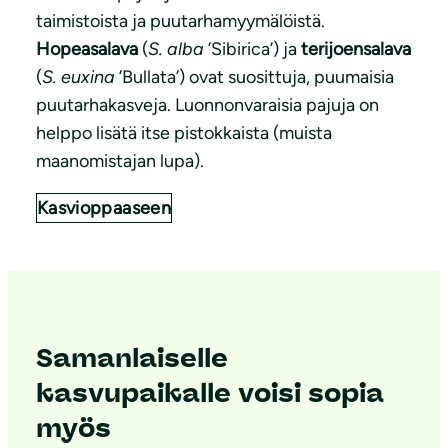
taimistoista ja puutarhamyymälöistä.
Hopeasalava
(
S. alba
’Sibirica’) ja
terijoensalava
(
S. euxina
’Bullata’) ovat suosittuja, puumaisia
puutarhakasveja. Luonnonvaraisia pajuja on
helppo lisätä itse pistokkaista (muista
maanomistajan lupa).
Kasvioppaaseen
Samanlaiselle
kasvupaikalle voisi sopia
myös