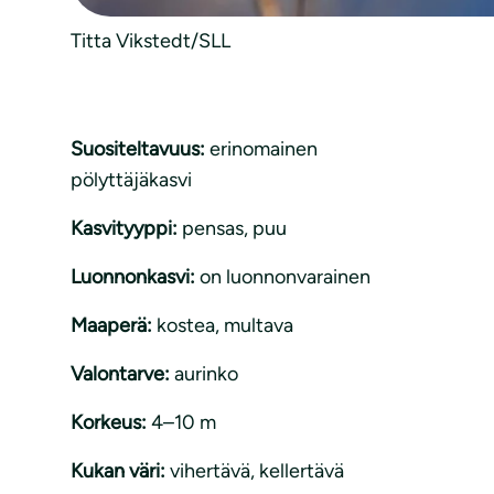
Titta Vikstedt/SLL
Suositeltavuus:
erinomainen
pölyttäjäkasvi
Kasvityyppi:
pensas
, 
puu
Luonnonkasvi:
on luonnonvarainen
Maaperä:
kostea
, 
multava
Valontarve:
aurinko
Korkeus:
4–10 m
Kukan väri:
vihertävä, kellertävä