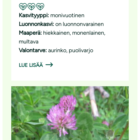
Suositeltavuus: Erinomainen pölyttäjäkasvi
Kasvityyppi:
monivuotinen
Luonnonkasvi:
on luonnonvarainen
Maaperä:
hiekkainen
, 
monenlainen
, 
multava
Valontarve:
aurinko
, 
puolivarjo
LUE LISÄÄ