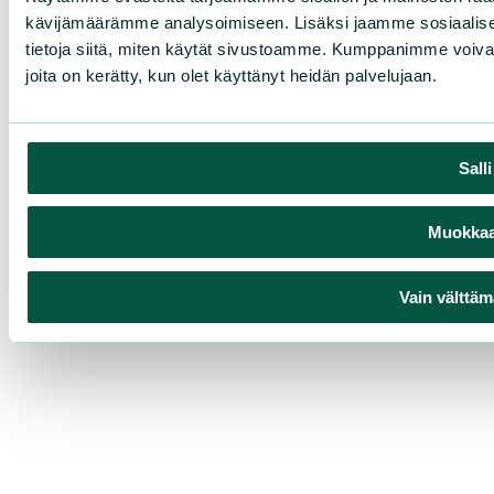
kävijämäärämme analysoimiseen. Lisäksi jaamme sosiaalise
tietoja siitä, miten käytät sivustoamme. Kumppanimme voivat yhd
joita on kerätty, kun olet käyttänyt heidän palvelujaan.
Sall
Muokkaa 
Vain välttäm