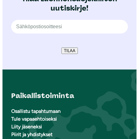
uutiskirje!
TILAA
Paikallistoiminta
Osallistu tapahtumaan
Tule vapaaehtoiseksi
Liity jäseneksi
Piirit ja yhdistykset