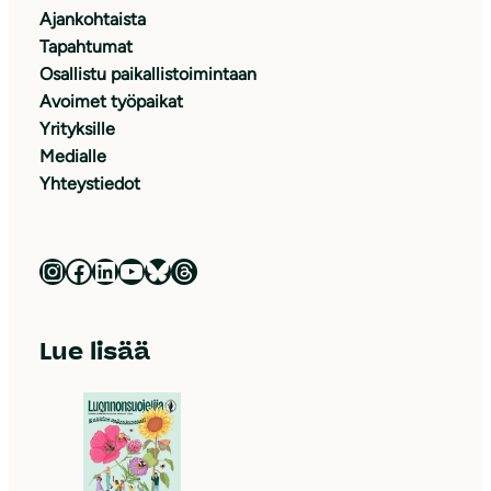
Ajankohtaista
Tapahtumat
Osallistu paikallistoimintaan
Avoimet työpaikat
Yrityksille
Medialle
Yhteystiedot
Luonnonsuojeluliitto Instagramissa
Luonnonsuojeluliitto Facebookissa
Luonnonsuojeluliitto LinkedInissä
Luonnonsuojeluliiton YouTube-kanava
Luonnonsuojeluliitto Blueskyssa
Luonnonsuojeluliitto Threadsissa
Lue lisää