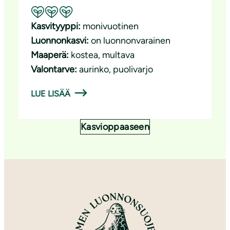
Suositeltavuus: Erinomainen pölyttäjäkasvi
Kasvityyppi:
monivuotinen
Luonnonkasvi:
on luonnonvarainen
Maaperä:
kostea
, 
multava
Valontarve:
aurinko
, 
puolivarjo
LUE LISÄÄ
Kasvioppaaseen