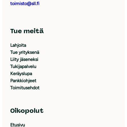
toimisto@sll.fi
Tue meitä
Lahjoita
Tue yrityksenä
Liity jäseneksi
Tukijapalvelu
Keräyslupa
Pankkiohjeet
Toimitusehdot
Oikopolut
Etusivu