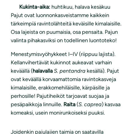
Kukinta-aika:
huhtikuu, halava kesäkuu
Pajut ovat luonnonkasveistamme kaikkein
tärkeimpiä ravintolähteitä keväisille kimalaisille.
Osa lajeista on puumaisia, osa pensaita. Pajun
valinta pihakasviksi on todellinen luontoteko!
Menestymisvyöhykkeet I–IV (riippuu lajista).
Kellanvihertävät kukinnot aukeavat varhain
keväällä (
halavalla
S. pentandra
kesällä). Pajut
ovat keväällä korvaamattomia ravintokasveja
kimalaisille, erakkomehiläisille, kärpäsille ja
perhosille! Pajutiheiköt tarjoavat suojaa ja
pesäpaikkoja linnuille.
Raita
(
S. caprea
) kasvaa
komeaksi, usein monirunkoiseksi puuksi.
Joidenkin pajulajien taimia on saatavilla