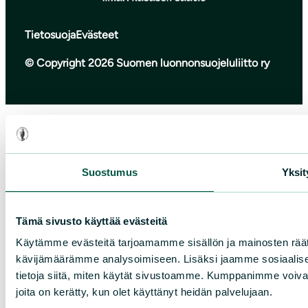
Tietosuoja
Evästeet
© Copyright 2026 Suomen luonnonsuojeluliitto ry
Suostumus
Yksit
Tämä sivusto käyttää evästeitä
Käytämme evästeitä tarjoamamme sisällön ja mainosten räät
kävijämäärämme analysoimiseen. Lisäksi jaamme sosiaalise
tietoja siitä, miten käytät sivustoamme. Kumppanimme voivat yhd
joita on kerätty, kun olet käyttänyt heidän palvelujaan.