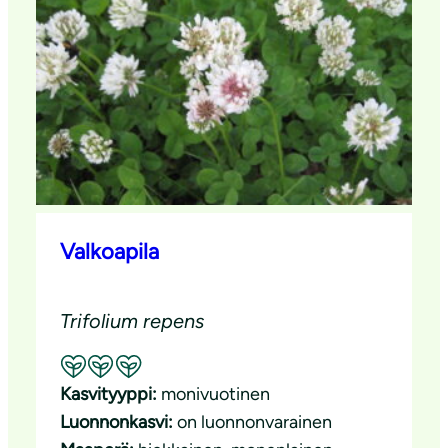
Valkoapila
Trifolium repens
Suositeltavuus: Erinomainen pölyttäjäkasvi
Kasvityyppi:
monivuotinen
Luonnonkasvi:
on luonnonvarainen