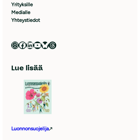
Yrityksille
Medialle
Yhteystiedot
Luonnonsuojeluliitto Instagramissa
Luonnonsuojeluliitto Facebookissa
Luonnonsuojeluliitto LinkedInissä
Luonnonsuojeluliiton YouTube-kanava
Luonnonsuojeluliitto Blueskyssa
Luonnonsuojeluliitto Threadsissa
Lue lisää
Luonnonsuojelija