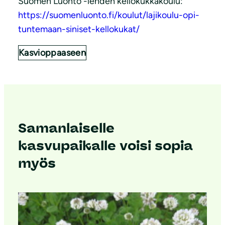
Suomen Luonto -lehden kellokukkakoulu:
https://suomenluonto.fi/koulut/lajikoulu-opi-
tuntemaan-siniset-kellokukat/
Kasvioppaaseen
Samanlaiselle
kasvupaikalle voisi sopia
myös