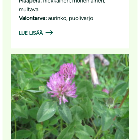
Maaperä:
hiekkainen
, 
monenlainen
, 
multava
Valontarve:
aurinko
, 
puolivarjo
LUE LISÄÄ