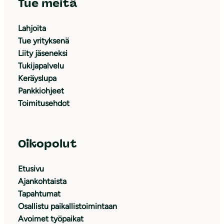
Tue meitä
Lahjoita
Tue yrityksenä
Liity jäseneksi
Tukijapalvelu
Keräyslupa
Pankkiohjeet
Toimitusehdot
Oikopolut
Etusivu
Ajankohtaista
Tapahtumat
Osallistu paikallistoimintaan
Avoimet työpaikat