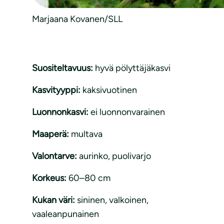
Marjaana Kovanen/SLL
Suositeltavuus:
hyvä pölyttäjäkasvi
Kasvityyppi:
kaksivuotinen
Luonnonkasvi:
ei luonnonvarainen
Maaperä:
multava
Valontarve:
aurinko
, 
puolivarjo
Korkeus:
60–80 cm
Kukan väri:
sininen, valkoinen,
vaaleanpunainen