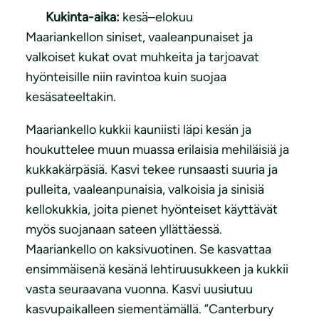
Kukinta-aika:
kesä–elokuu
Maariankellon siniset, vaaleanpunaiset ja
valkoiset kukat ovat muhkeita ja tarjoavat
hyönteisille niin ravintoa kuin suojaa
kesäsateeltakin.
Maariankello kukkii kauniisti läpi kesän ja
houkuttelee muun muassa erilaisia mehiläisiä ja
kukkakärpäsiä. Kasvi tekee runsaasti suuria ja
pulleita, vaaleanpunaisia, valkoisia ja sinisiä
kellokukkia, joita pienet hyönteiset käyttävät
myös suojanaan sateen yllättäessä.
Maariankello on kaksivuotinen. Se kasvattaa
ensimmäisenä kesänä lehtiruusukkeen ja kukkii
vasta seuraavana vuonna. Kasvi uusiutuu
kasvupaikalleen siementämällä. ”Canterbury