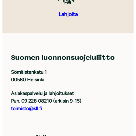
Lahjoita
Suomen luonnonsuojeluliitto
Sörnäistenkatu 1
00580 Helsinki
Asiakaspalvelu ja lahjoitukset
Puh. 09 228 08210 (arkisin 9-15)
toimisto@sll.fi