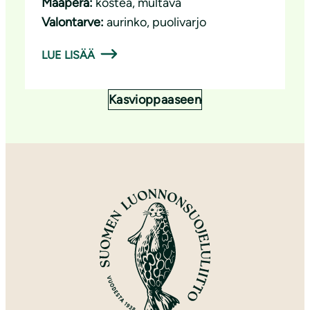
Maaperä:
kostea
, 
multava
Valontarve:
aurinko
, 
puolivarjo
LUE LISÄÄ
Kasvioppaaseen