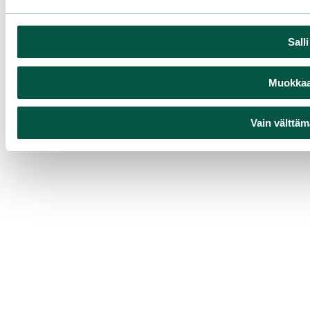
Sall
Muokkaa 
Vain välttäm