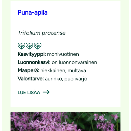
Puna-apila
Trifolium pratense
Suositeltavuus: Erinomainen pölyttäjäkasvi
Kasvityyppi:
monivuotinen
Luonnonkasvi:
on luonnonvarainen
Maaperä:
hiekkainen
, 
multava
Valontarve:
aurinko
, 
puolivarjo
LUE LISÄÄ