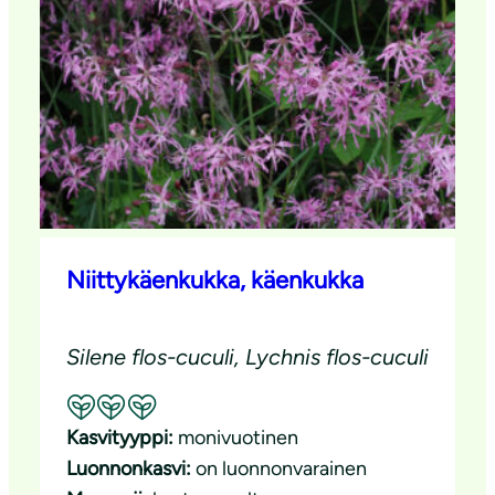
Niittykäenkukka, käenkukka
Silene flos-cuculi, Lychnis flos-cuculi
Suositeltavuus: Erinomainen pölyttäjäkasvi
Kasvityyppi:
monivuotinen
Luonnonkasvi:
on luonnonvarainen