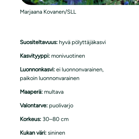
Marjaana Kovanen/SLL
Suositeltavuus:
hyvä pölyttäjäkasvi
Kasvityyppi:
monivuotinen
Luonnonkasvi:
ei luonnonvarainen
, 
paikoin luonnonvarainen
Maaperä:
multava
Valontarve:
puolivarjo
Korkeus:
30–80 cm
Kukan väri:
sininen