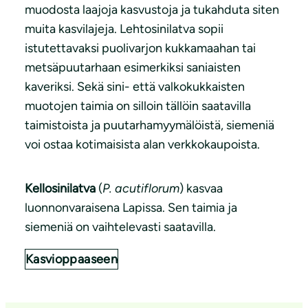
muodosta laajoja kasvustoja ja tukahduta siten
muita kasvilajeja. Lehtosinilatva sopii
istutettavaksi puolivarjon kukkamaahan tai
metsäpuutarhaan esimerkiksi saniaisten
kaveriksi. Sekä sini- että valkokukkaisten
muotojen taimia on silloin tällöin saatavilla
taimistoista ja puutarhamyymälöistä, siemeniä
voi ostaa kotimaisista alan verkkokaupoista.
Kellosinilatva
(
P. acutiflorum
) kasvaa
luonnonvaraisena Lapissa. Sen taimia ja
siemeniä on vaihtelevasti saatavilla.
Kasvioppaaseen