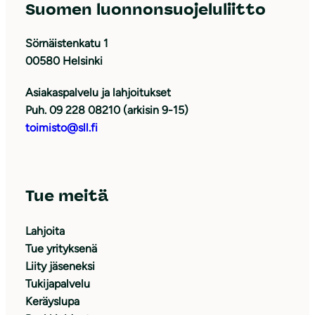
Suomen luonnonsuojeluliitto
Sörnäistenkatu 1
00580 Helsinki
Asiakaspalvelu ja lahjoitukset
Puh. 09 228 08210 (arkisin 9-15)
toimisto@sll.fi
Tue meitä
Lahjoita
Tue yrityksenä
Liity jäseneksi
Tukijapalvelu
Keräyslupa