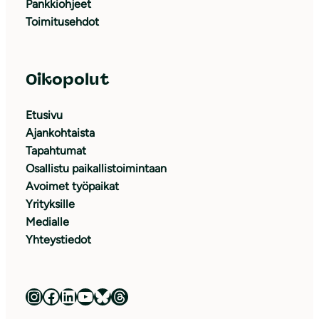
Pankkiohjeet
Toimitusehdot
Oikopolut
Etusivu
Ajankohtaista
Tapahtumat
Osallistu paikallistoimintaan
Avoimet työpaikat
Yrityksille
Medialle
Yhteystiedot
Luonnonsuojeluliitto Instagramissa
Luonnonsuojeluliitto Facebookissa
Luonnonsuojeluliitto LinkedInissä
Luonnonsuojeluliiton YouTube-kanava
Luonnonsuojeluliitto Blueskyssa
Luonnonsuojeluliitto Threadsissa