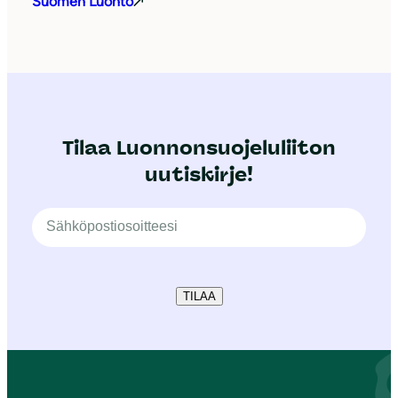
Suomen Luonto
Tilaa Luonnonsuojeluliiton
uutiskirje!
TILAA