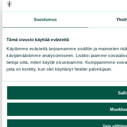
Suostumus
Yksit
Tämä sivusto käyttää evästeitä
Käytämme evästeitä tarjoamamme sisällön ja mainosten räät
kävijämäärämme analysoimiseen. Lisäksi jaamme sosiaalise
tietoja siitä, miten käytät sivustoamme. Kumppanimme voivat yhd
joita on kerätty, kun olet käyttänyt heidän palvelujaan.
Sall
Muokkaa 
Vain välttäm