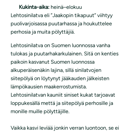
Kukinta-aika:
heinä–elokuu
Lehtosinilatva eli ”Jaakopin tikapuut” viihtyy
puolivarjoisassa puutarhassa ja houkuttelee
perhosia ja muita pölyttäjiä.
Lehtosinilatva on Suomen luonnossa vanha
tulokas ja puutarhakarkulainen. Sitä on kenties
paikoin kasvanut Suomen luonnossa
alkuperäisenäkin lajina, sillä sinilatvojen
siitepölyä on löytynyt jääkauden jälkeisten
lämpökausien maakerrostumista.
Lehtosinilatvan kauniit siniset kukat tarjoavat
loppukesällä mettä ja siitepölyä perhosille ja
monille muille pölyttäjille.
Vaikka kasvi leviää jonkin verran luontoon, se ei