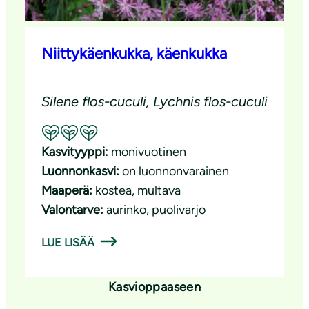
Niittykäenkukka, käenkukka
Silene flos-cuculi, Lychnis flos-cuculi
Suositeltavuus: Erinomainen pölyttäjäkasvi
Kasvityyppi:
monivuotinen
Luonnonkasvi:
on luonnonvarainen
Maaperä:
kostea
, 
multava
Valontarve:
aurinko
, 
puolivarjo
LUE LISÄÄ
Kasvioppaaseen