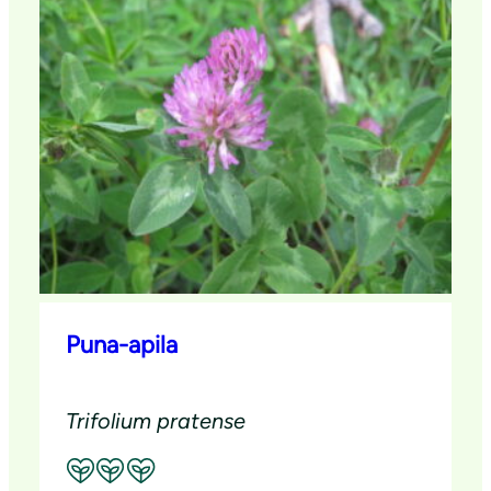
Puna-apila
Trifolium pratense
Suositeltavuus: Erinomainen pölyttäjäkasvi