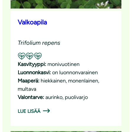
Valkoapila
Trifolium repens
Suositeltavuus: Erinomainen pölyttäjäkasvi
Kasvityyppi:
monivuotinen
Luonnonkasvi:
on luonnonvarainen
Maaperä:
hiekkainen
, 
monenlainen
, 
multava
Valontarve:
aurinko
, 
puolivarjo
LUE LISÄÄ