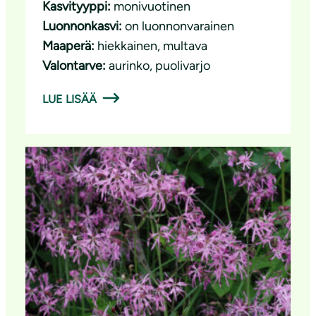
Kasvityyppi:
monivuotinen
Luonnonkasvi:
on luonnonvarainen
Maaperä:
hiekkainen
, 
multava
Valontarve:
aurinko
, 
puolivarjo
LUE LISÄÄ