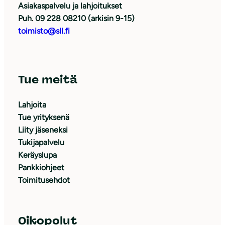
Asiakaspalvelu ja lahjoitukset
Puh. 09 228 08210 (arkisin 9-15)
toimisto@sll.fi
Tue meitä
Lahjoita
Tue yrityksenä
Liity jäseneksi
Tukijapalvelu
Keräyslupa
Pankkiohjeet
Toimitusehdot
Oikopolut