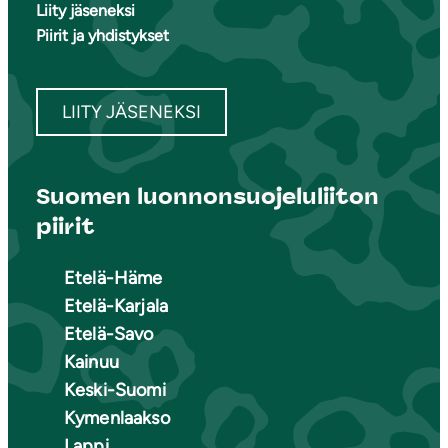
Liity jäseneksi
Piirit ja yhdistykset
LIITY JÄSENEKSI
Suomen luonnonsuojeluliiton
piirit
Etelä-Häme
Etelä-Karjala
Etelä-Savo
Kainuu
Keski-Suomi
Kymenlaakso
Lappi