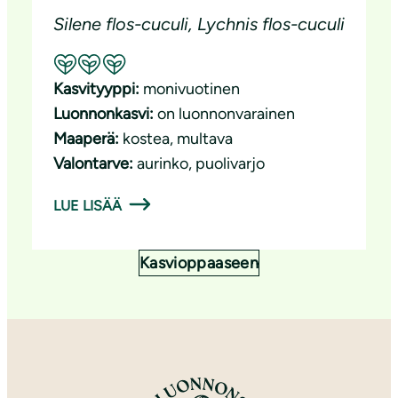
Silene flos-cuculi, Lychnis flos-cuculi
Suositeltavuus: Erinomainen pölyttäjäkasvi
Kasvityyppi:
monivuotinen
Luonnonkasvi:
on luonnonvarainen
Maaperä:
kostea
, 
multava
Valontarve:
aurinko
, 
puolivarjo
LUE LISÄÄ
Kasvioppaaseen