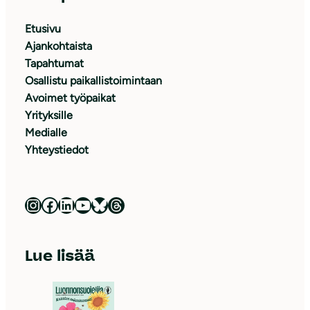
Etusivu
Ajankohtaista
Tapahtumat
Osallistu paikallistoimintaan
Avoimet työpaikat
Yrityksille
Medialle
Yhteystiedot
Luonnonsuojeluliitto Instagramissa
Luonnonsuojeluliitto Facebookissa
Luonnonsuojeluliitto LinkedInissä
Luonnonsuojeluliiton YouTube-kanava
Luonnonsuojeluliitto Blueskyssa
Luonnonsuojeluliitto Threadsissa
Lue lisää