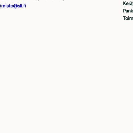
Kerä
imisto@sll.fi
Pank
Toim