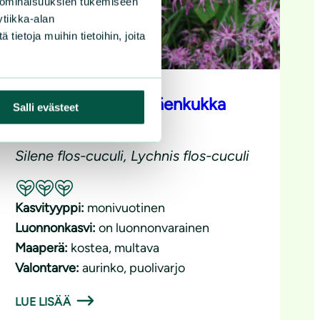
 ominaisuuksien tukemiseen
tiikka-alan
ietoja muihin tietoihin, joita
Niittykäenkukka, käenkukka
Salli evästeet
Silene flos-cuculi, Lychnis flos-cuculi
Suositeltavuus: Erinomainen pölyttäjäkasvi
Kasvityyppi:
monivuotinen
Luonnonkasvi:
on luonnonvarainen
Maaperä:
kostea
, 
multava
Valontarve:
aurinko
, 
puolivarjo
LUE LISÄÄ