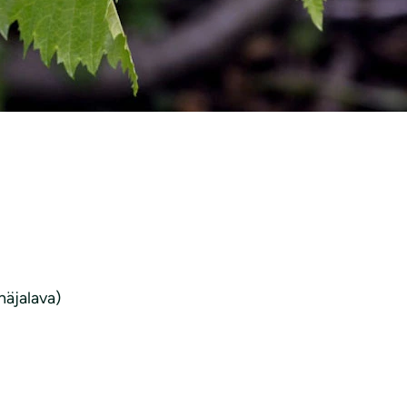
0
näjalava)