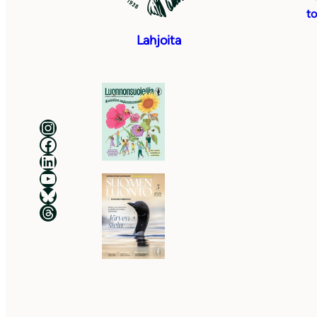
to
Lahjoita
Luonnonsuojeluliitto Instagramissa
Luonnonsuojeluliitto Facebookissa
Luonnonsuojeluliitto LinkedInissä
Luonnonsuojeluliiton YouTube-kanava
Luonnonsuojeluliitto Blueskyssa
Luonnonsuojeluliitto Threadsissa