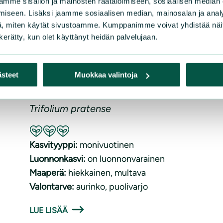
mme sisällön ja mainosten räätälöimiseen, sosiaalisen median
iseen. Lisäksi jaamme sosiaalisen median, mainosalan ja analy
, miten käytät sivustoamme. Kumppanimme voivat yhdistää näitä t
n kerätty, kun olet käyttänyt heidän palvelujaan.
Puna-apila
ästeet
Muokkaa valintoja
Trifolium pratense
Suositeltavuus: Erinomainen pölyttäjäkasvi
Kasvityyppi:
monivuotinen
Luonnonkasvi:
on luonnonvarainen
Maaperä:
hiekkainen
, 
multava
Valontarve:
aurinko
, 
puolivarjo
LUE LISÄÄ