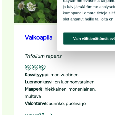
Käytämme evästeitä tarjoama
ja kävijämäärämme analysoim
kumppaneillemme tietoja siitä
olet antanut heille tai joita o
Valkoapila
Vain välttämättömät ev
Trifolium repens
Suositeltavuus: Erinomainen pölyttäjäkasvi
Kasvityyppi:
monivuotinen
Luonnonkasvi:
on luonnonvarainen
Maaperä:
hiekkainen
, 
monenlainen
, 
multava
Valontarve:
aurinko
, 
puolivarjo