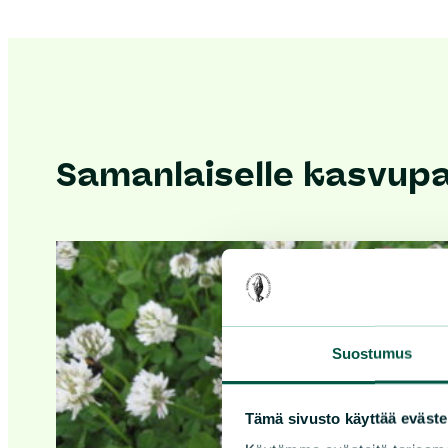
Samanlaiselle kasvupai
Suostumus
Tämä sivusto käyttää eväste