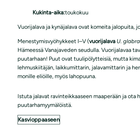
Kukinta-aika:
toukokuu
Vuorijalava ja kynäjalava ovat komeita jalopuita, 
Menestymisvyöhykkeet I–V (
vuorijalava
U. glabra
Hämeessä Vanajaveden seudulla. Vuorijalavaa tava
puutarhaan! Puut ovat tuulipölytteisiä, mutta kimal
lehmuskiitäjän, laikkumittarin, jalavamittarin ja h
monille eliöille, myös lahopuuna.
Istuta jalavat ravinteikkaaseen maaperään ja ota hu
puutarhamyymälöistä.
Kasvioppaaseen