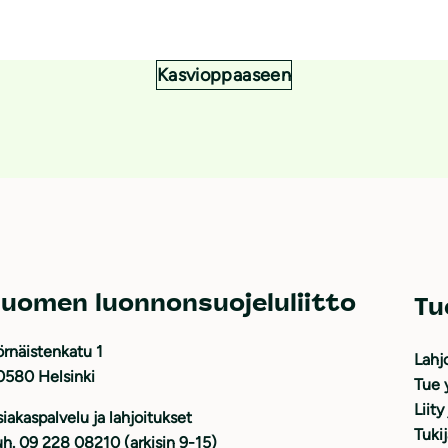
Kasvioppaaseen
uomen luonnonsuojeluliitto
Tu
rnäistenkatu 1
Lahj
0580 Helsinki
Tue 
Liity
iakaspalvelu ja lahjoitukset
Tuki
h. 09 228 08210 (arkisin 9-15)