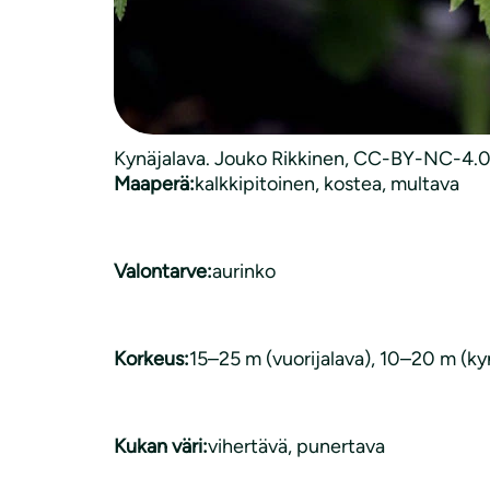
Kasvityyppi:
puu
Luonnonkasvi:
on luonnonvarainen
Kynäjalava. Jouko Rikkinen, CC-BY-NC-4.
Maaperä:
kalkkipitoinen
, 
kostea
, 
multava
Valontarve:
aurinko
Korkeus:
15–25 m (vuorijalava), 10–20 m (ky
Kukan väri:
vihertävä, punertava