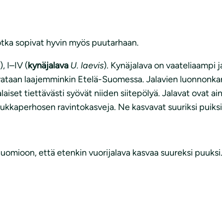
jotka sopivat hyvin myös puutarhaan.
), I–IV (
kynäjalava
U. laevis
). Kynäjalava on vaateliaampi j
taan laajemminkin Etelä-Suomessa. Jalavien luonnonkannat
aiset tiettävästi syövät niiden siitepölyä. Jalavat ovat ai
erukkaperhosen ravintokasveja. Ne kasvavat suuriksi puiksi
omioon, että etenkin vuorijalava kasvaa suureksi puuksi. T