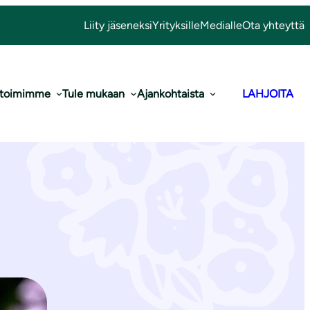
Liity jäseneksi
Yrityksille
Medialle
Ota yhteyttä
 toimimme
Tule mukaan
Ajankohtaista
LAHJOITA