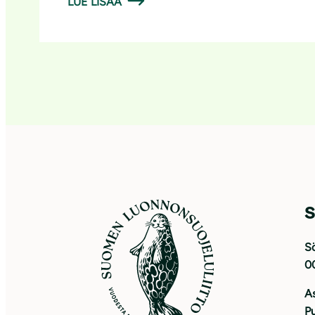
LUE LISÄÄ
S
Sö
0
As
Pu