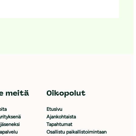
e meitä
Oikopolut
oita
Etusivu
yrityksenä
Ajankohtaista
 jäseneksi
Tapahtumat
japalvelu
Osallistu paikallistoimintaan