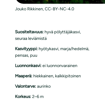
Jouko Rikkinen, CC-BY-NC-4.0
Suositeltavuus:
hyvä pölyttäjäkasvi
, 
seuraa leviämistä
Kasvityyppi:
hyötykasvi
, 
marja/hedelmä
, 
pensas
, 
puu
Luonnonkasvi:
ei luonnonvarainen
Maaperä:
hiekkainen
, 
kalkkipitoinen
Valontarve:
aurinko
Korkeus:
2–6 m