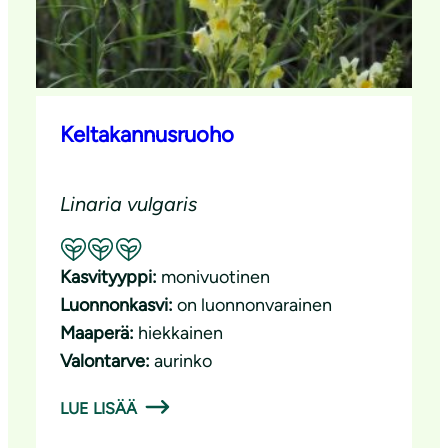
Keltakannusruoho
Linaria vulgaris
Suositeltavuus: Erinomainen pölyttäjäkasvi
Kasvityyppi:
monivuotinen
Luonnonkasvi:
on luonnonvarainen
Maaperä:
hiekkainen
Valontarve:
aurinko
LUE LISÄÄ