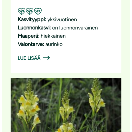
Suositeltavuus: Erinomainen pölyttäjäkasvi
Kasvityyppi:
yksivuotinen
Luonnonkasvi:
on luonnonvarainen
Maaperä:
hiekkainen
Valontarve:
aurinko
LUE LISÄÄ