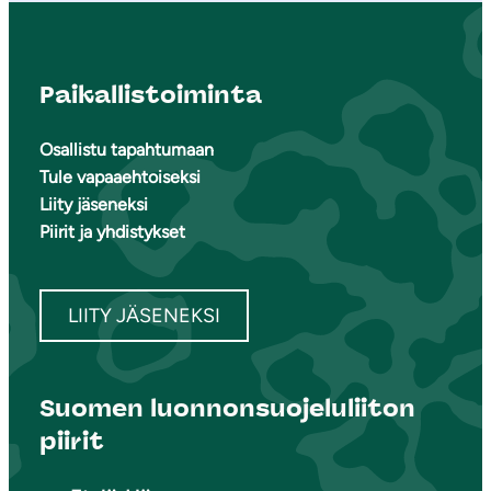
Paikallistoiminta
Osallistu tapahtumaan
Tule vapaaehtoiseksi
Liity jäseneksi
Piirit ja yhdistykset
LIITY JÄSENEKSI
Suomen luonnonsuojeluliiton
piirit