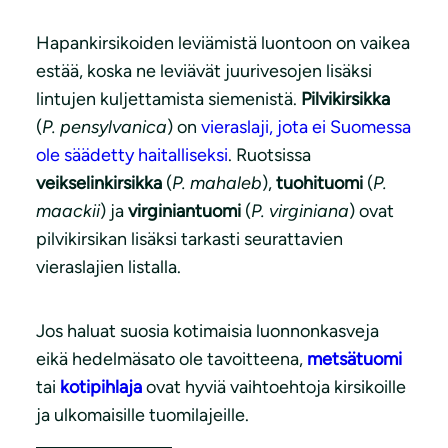
Hapankirsikoiden leviämistä luontoon on vaikea
estää, koska ne leviävät juurivesojen lisäksi
lintujen kuljettamista siemenistä.
Pilvikirsikka
(
P. pensylvanica
) on
vieraslaji, jota ei Suomessa
ole säädetty haitalliseksi
. Ruotsissa
veikselinkirsikka
(
P. mahaleb
),
tuohituomi
(
P.
maackii
) ja
virginiantuomi
(
P. virginiana
) ovat
pilvikirsikan lisäksi tarkasti seurattavien
vieraslajien listalla.
Jos haluat suosia kotimaisia luonnonkasveja
eikä hedelmäsato ole tavoitteena,
metsätuomi
tai
kotipihlaja
ovat hyviä vaihtoehtoja kirsikoille
ja ulkomaisille tuomilajeille.