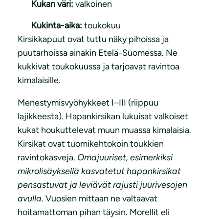
Kukan väri:
valkoinen
Kukinta-aika:
toukokuu
Kirsikkapuut ovat tuttu näky pihoissa ja
puutarhoissa ainakin Etelä-Suomessa. Ne
kukkivat toukokuussa ja tarjoavat ravintoa
kimalaisille.
Menestymisvyöhykkeet I–III (riippuu
lajikkeesta). Hapankirsikan lukuisat valkoiset
kukat houkuttelevat muun muassa kimalaisia.
Kirsikat ovat tuomikehtokoin toukkien
ravintokasveja.
Omajuuriset, esimerkiksi
mikrolisäyksellä kasvatetut hapankirsikat
pensastuvat ja leviävät rajusti juurivesojen
avulla
. Vuosien mittaan ne valtaavat
hoitamattoman pihan täysin. Morellit eli