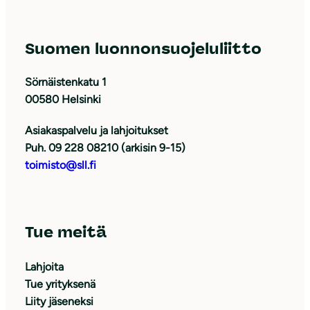
Suomen luonnonsuojeluliitto
Sörnäistenkatu 1
00580 Helsinki
Asiakaspalvelu ja lahjoitukset
Puh. 09 228 08210 (arkisin 9-15)
toimisto@sll.fi
Tue meitä
Lahjoita
Tue yrityksenä
Liity jäseneksi