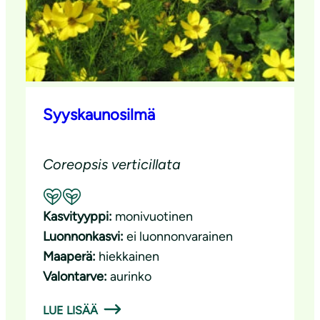
Syyskaunosilmä
Coreopsis verticillata
Suositeltavuus: Hyvä pölyttäjäkasvi
Kasvityyppi:
monivuotinen
Luonnonkasvi:
ei luonnonvarainen
Maaperä:
hiekkainen
Valontarve:
aurinko
LUE LISÄÄ