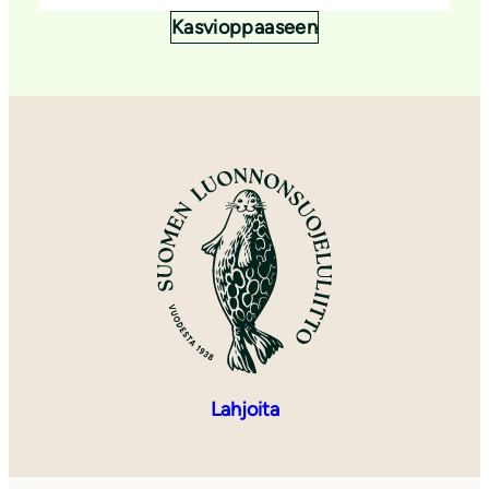
Kasvioppaaseen
Lahjoita