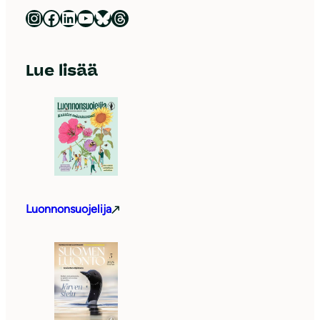
Luonnonsuojeluliitto Instagramissa
Luonnonsuojeluliitto Facebookissa
Luonnonsuojeluliitto LinkedInissä
Luonnonsuojeluliiton YouTube-kanava
Luonnonsuojeluliitto Blueskyssa
Luonnonsuojeluliitto Threadsissa
Lue lisää
Luonnonsuojelija