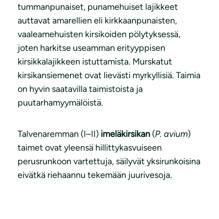
tummanpunaiset, punamehuiset lajikkeet
auttavat amarellien eli kirkkaanpunaisten,
vaaleamehuisten kirsikoiden pölytyksessä,
joten harkitse useamman erityyppisen
kirsikkalajikkeen istuttamista. Murskatut
kirsikansiemenet ovat lievästi myrkyllisiä. Taimia
on hyvin saatavilla taimistoista ja
puutarhamyymälöistä.
Talvenaremman (I–II)
imeläkirsikan
(
P. avium
)
taimet ovat yleensä hillittykasvuiseen
perusrunkoon vartettuja, säilyvät yksirunkoisina
eivätkä riehaannu tekemään juurivesoja.