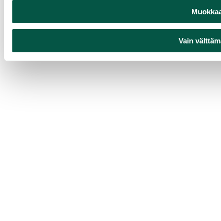
Muokkaa 
Vain välttäm