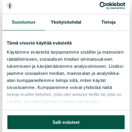
Lahjoita
Suostumus
Yksityiskohdat
Tietoja
Suomen luonnonsuojeluliitto
Tämä sivusto käyttää evästeitä
Käytämme evästeitä tarjoamamme sisällön ja mainosten
Sörnäistenkatu 1
räätälöimiseen, sosiaalisen median ominaisuuksien
00580 Helsinki
tukemiseen ja kävijämäärämme analysoimiseen. Lisäksi
jaamme sosiaalisen median, mainosalan ja analytiikka-
Asiakaspalvelu ja lahjoitukset
alan kumppaneillemme tietoja siitä, miten käytät
Puh. 09 228 08210 (arkisin 9-15)
sivustoamme. Kumppanimme voivat yhdistää näitä
toimisto@sll.fi
tietoja muihin tietoihin, joita olet antanut heille tai joita on
kerätty, kun olet käyttänyt heidän palvelujaan.
Tue meitä
Salli evästeet