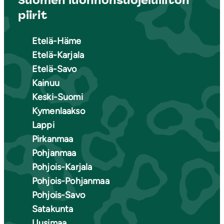
Suomen luonnonsuojeluliiton
piirit
Etelä-Häme
Etelä-Karjala
Etelä-Savo
Kainuu
Keski-Suomi
Kymenlaakso
Lappi
Pirkanmaa
Pohjanmaa
Pohjois-Karjala
Pohjois-Pohjanmaa
Pohjois-Savo
Satakunta
Uusimaa