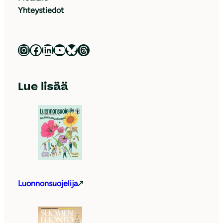
Yhteystiedot
Luonnonsuojeluliitto Instagramissa
Luonnonsuojeluliitto Facebookissa
Luonnonsuojeluliitto LinkedInissä
Luonnonsuojeluliiton YouTube-kanava
Luonnonsuojeluliitto Blueskyssa
Luonnonsuojeluliitto Threadsissa
Lue lisää
Luonnonsuojelija