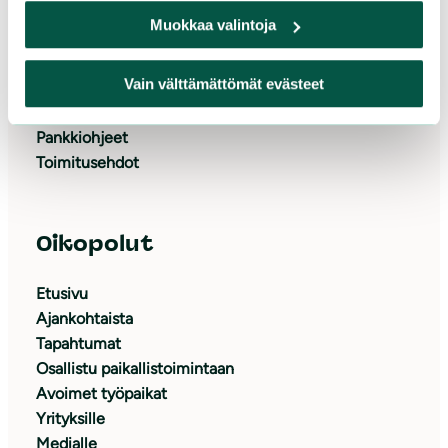
Lahjoita
Muokkaa valintoja
Tue yrityksenä
Liity jäseneksi
Vain välttämättömät evästeet
Tukijapalvelu
Keräyslupa
Pankkiohjeet
Toimitusehdot
Oikopolut
Etusivu
Ajankohtaista
Tapahtumat
Osallistu paikallistoimintaan
Avoimet työpaikat
Yrityksille
Medialle