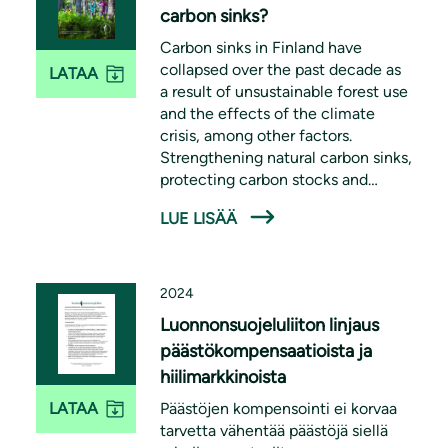
carbon sinks?
Carbon sinks in Finland have
collapsed over the past decade as
LATAA
a result of unsustainable forest use
and the effects of the climate
crisis, among other factors.
Strengthening natural carbon sinks,
protecting carbon stocks and
reducing emissions are essential
LUE LISÄÄ
measures for ensuring a liveable
environment for future
generations.
2024
Luonnonsuojeluliiton linjaus
päästökompensaatioista ja
hiilimarkkinoista
Päästöjen kompensointi ei korvaa
LATAA
tarvetta vähentää päästöjä siellä