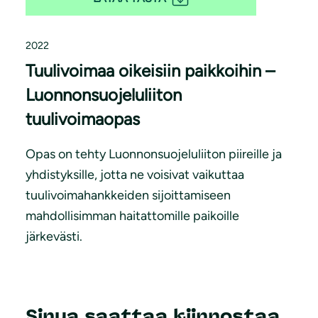
2022
Tuulivoimaa oikeisiin paikkoihin –
Luonnonsuojeluliiton
tuulivoimaopas
Opas on tehty Luonnonsuojeluliiton piireille ja
yhdistyksille, jotta ne voisivat vaikuttaa
tuulivoimahankkeiden sijoittamiseen
mahdollisimman haitattomille paikoille
järkevästi.
Sinua saattaa kiinnostaa