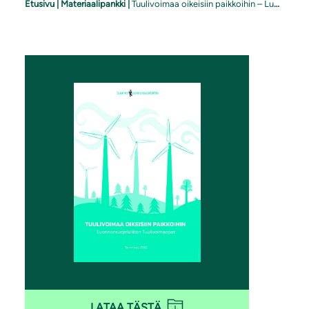
Etusivu
|
Materiaalipankki
|
Tuulivoimaa oikeisiin paikkoihin – Luonnonsuojeluliiton tuulivoimaopas
LATAA TÄSTÄ