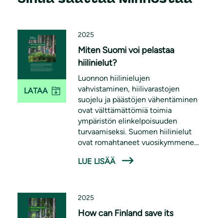
2025
Miten Suomi voi pelastaa
hiilinielut?
Luonnon hiilinielujen
vahvistaminen, hiilivarastojen
LATAA
suojelu ja päästöjen vähentäminen
ovat välttämättömiä toimia
ympäristön elinkelpoisuuden
turvaamiseksi. Suomen hiilinielut
ovat romahtaneet vuosikymmenen
aikana, mutta tilannetta voidaan
LUE LISÄÄ
korjata vahvistamalla metsien
hiilinieluja, vaalimalla
metsäluontoa, sekä rajoittamalla
metsäbioenergian käyttöä.
2025
How can Finland save its