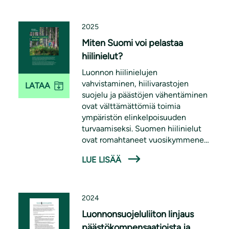
2025
Miten Suomi voi pelastaa
hiilinielut?
Luonnon hiilinielujen
vahvistaminen, hiilivarastojen
LATAA
suojelu ja päästöjen vähentäminen
ovat välttämättömiä toimia
ympäristön elinkelpoisuuden
turvaamiseksi. Suomen hiilinielut
ovat romahtaneet vuosikymmenen
aikana, mutta tilannetta voidaan
LUE LISÄÄ
korjata vahvistamalla metsien
hiilinieluja, vaalimalla
metsäluontoa, sekä rajoittamalla
metsäbioenergian käyttöä.
2024
Luonnonsuojeluliiton linjaus
päästökompensaatioista ja