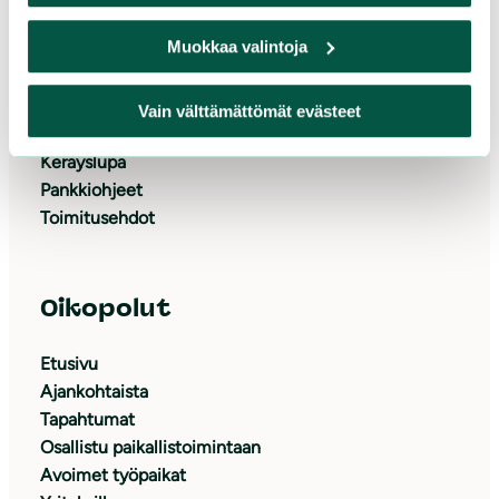
Muokkaa valintoja
Lahjoita
Tue yrityksenä
Liity jäseneksi
Vain välttämättömät evästeet
Tukijapalvelu
Keräyslupa
Pankkiohjeet
Toimitusehdot
Oikopolut
Etusivu
Ajankohtaista
Tapahtumat
Osallistu paikallistoimintaan
Avoimet työpaikat