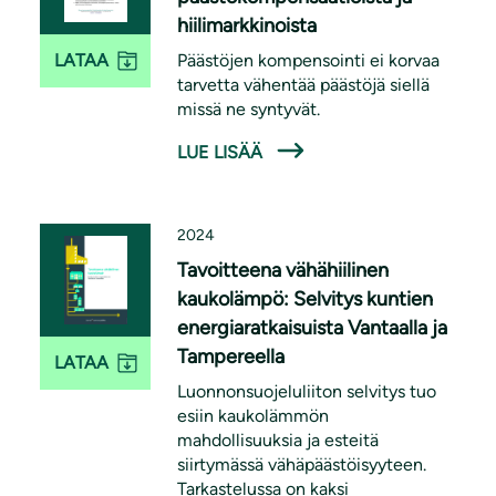
hiilimarkkinoista
Päästöjen kompensointi ei korvaa
LATAA
tarvetta vähentää päästöjä siellä
missä ne syntyvät.
LUE LISÄÄ
2024
Tavoitteena vähähiilinen
kaukolämpö: Selvitys kuntien
energiaratkaisuista Vantaalla ja
Tampereella
LATAA
Luonnonsuojeluliiton selvitys tuo
esiin kaukolämmön
mahdollisuuksia ja esteitä
siirtymässä vähäpäästöisyyteen.
Tarkastelussa on kaksi