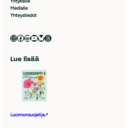
Yrityksille
Medialle
Yhteystiedot
Luonnonsuojeluliitto Instagramissa
Luonnonsuojeluliitto Facebookissa
Luonnonsuojeluliitto LinkedInissä
Luonnonsuojeluliiton YouTube-kanava
Luonnonsuojeluliitto Blueskyssa
Luonnonsuojeluliitto Threadsissa
Lue lisää
Luonnonsuojelija