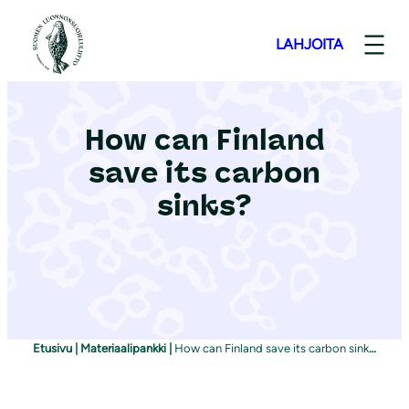
S
i
LAHJOITA
i
r
r
How can Finland
y
save its carbon
s
i
sinks?
s
ä
l
t
ö
ö
Etusivu
|
Materiaalipankki
|
How can Finland save its carbon sinks?
n