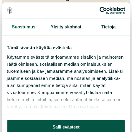
Lahjoita
Suostumus
Yksityiskohdat
Tietoja
Tämä sivusto käyttää evästeitä
Suomen luonnonsuojeluliitto
Käytämme evästeitä tarjoamamme sisällön ja mainosten
räätälöimiseen, sosiaalisen median ominaisuuksien
Sörnäistenkatu 1
tukemiseen ja kävijämäärämme analysoimiseen. Lisäksi
00580 Helsinki
jaamme sosiaalisen median, mainosalan ja analytiikka-
alan kumppaneillemme tietoja siitä, miten käytät
Asiakaspalvelu ja lahjoitukset
sivustoamme. Kumppanimme voivat yhdistää näitä
Puh. 09 228 08210 (arkisin 9-15)
tietoja muihin tietoihin, joita olet antanut heille tai joita on
toimisto@sll.fi
kerätty, kun olet käyttänyt heidän palvelujaan.
Salli evästeet
Tue meitä