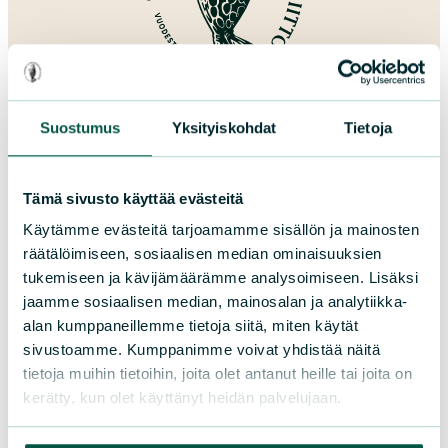
Lahjoita
Suostumus
Yksityiskohdat
Tietoja
Tämä sivusto käyttää evästeitä
Käytämme evästeitä tarjoamamme sisällön ja mainosten
Suomen luonnonsuojeluliitto
räätälöimiseen, sosiaalisen median ominaisuuksien
tukemiseen ja kävijämäärämme analysoimiseen. Lisäksi
Sörnäistenkatu 1
jaamme sosiaalisen median, mainosalan ja analytiikka-
00580 Helsinki
alan kumppaneillemme tietoja siitä, miten käytät
sivustoamme. Kumppanimme voivat yhdistää näitä
Asiakaspalvelu ja lahjoitukset
tietoja muihin tietoihin, joita olet antanut heille tai joita on
Puh. 09 228 08210 (arkisin 9-15)
kerätty, kun olet käyttänyt heidän palvelujaan.
toimisto@sll.fi