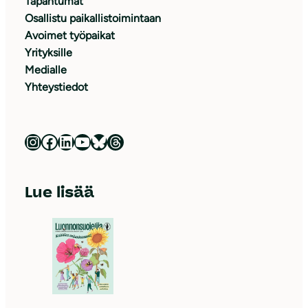
Tapahtumat
Osallistu paikallistoimintaan
Avoimet työpaikat
Yrityksille
Medialle
Yhteystiedot
Luonnonsuojeluliitto Instagramissa
Luonnonsuojeluliitto Facebookissa
Luonnonsuojeluliitto LinkedInissä
Luonnonsuojeluliiton YouTube-kanava
Luonnonsuojeluliitto Blueskyssa
Luonnonsuojeluliitto Threadsissa
Lue lisää