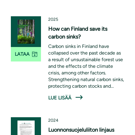
hiilinieluja, vaalimalla
metsäluontoa, sekä rajoittamalla
metsäbioenergian käyttöä.
2025
How can Finland save its
carbon sinks?
Carbon sinks in Finland have
collapsed over the past decade as
LATAA
a result of unsustainable forest use
and the effects of the climate
crisis, among other factors.
Strengthening natural carbon sinks,
protecting carbon stocks and
reducing emissions are essential
LUE LISÄÄ
measures for ensuring a liveable
environment for future
generations.
2024
Luonnonsuojeluliiton linjaus