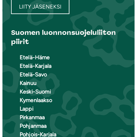
LIITY JÄSENEKSI
Suomen luonnonsuojeluliiton
piirit
Etelä-Häme
Etelä-Karjala
Etelä-Savo
Kainuu
Keski-Suomi
Kymenlaakso
Lappi
Pirkanmaa
Pohjanmaa
Pohjois-Karjala