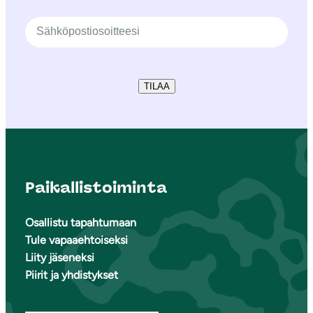
TILAA
Paikallistoiminta
Osallistu tapahtumaan
Tule vapaaehtoiseksi
Liity jäseneksi
Piirit ja yhdistykset