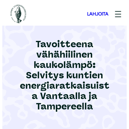
S
i
LAHJOITA
i
r
r
Tavoitteena
y
vähähiilinen
s
i
kaukolämpö:
s
Selvitys kuntien
ä
energiaratkaisuist
l
a Vantaalla ja
t
ö
Tampereella
ö
n