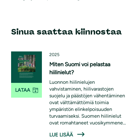
Sinua saattaa kiinnostaa
2025
Miten Suomi voi pelastaa
hiilinielut?
Luonnon hiilinielujen
vahvistaminen, hiilivarastojen
LATAA
suojelu ja päästöjen vähentäminen
ovat välttämättömiä toimia
ympäristön elinkelpoisuuden
turvaamiseksi. Suomen hiilinielut
ovat romahtaneet vuosikymmenen
aikana, mutta tilannetta voidaan
LUE LISÄÄ
korjata vahvistamalla metsien