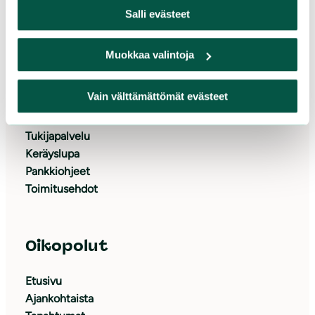
Salli evästeet
Tue meitä
Muokkaa valintoja
Lahjoita
Vain välttämättömät evästeet
Tue yrityksenä
Liity jäseneksi
Tukijapalvelu
Keräyslupa
Pankkiohjeet
Toimitusehdot
Oikopolut
Etusivu
Ajankohtaista