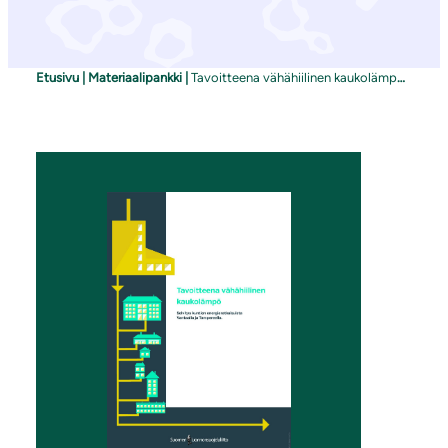
Etusivu
|
Materiaalipankki
|
Tavoitteena vähähiilinen kaukolämpö: Selvitys kuntien energiaratkaisuista Vantaalla ja Tampereella