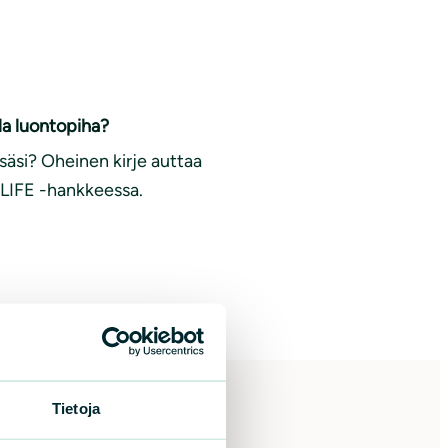
lla luontopiha?
äsi? Oheinen kirje auttaa
y LIFE -hankkeessa.
Tietoja