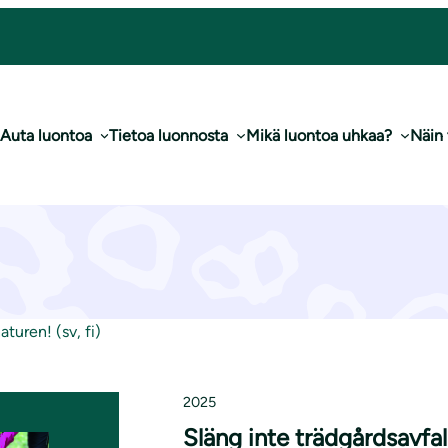
Auta luontoa
Tietoa luonnosta
Mikä luontoa uhkaa?
Näin
ädgårdsavfall i nat
aturen! (sv, fi)
2025
Släng inte trädgårdsavfall 