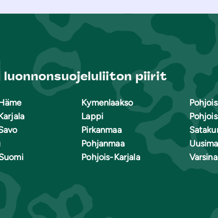
luonnonsuojeluliiton piirit
-Häme
Kymenlaakso
Pohjoi
Karjala
Lappi
Pohjoi
Savo
Pirkanmaa
Sataku
u
Pohjanmaa
Uusima
-Suomi
Pohjois-Karjala
Varsin