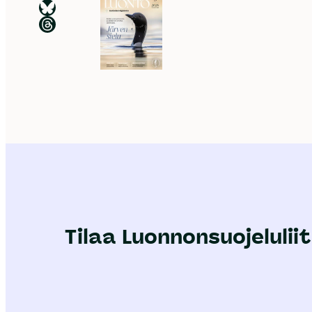
Luonnonsuojeluliitto Blueskyssa
Luonnonsuojeluliitto Threadsissa
Tilaa Luonnonsuojeluliit