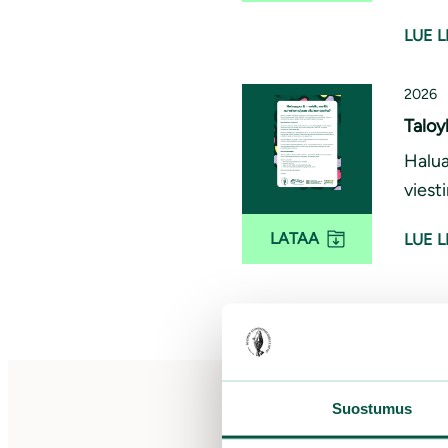
LUE L
2026
Taloy
Halua
viest
LATAA
LUE L
Suostumus