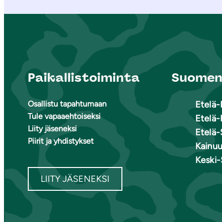
Paikallistoiminta
Suomen 
Osallistu tapahtumaan
Etelä
Tule vapaaehtoiseksi
Etelä-
Liity jäseneksi
Etelä-
Piirit ja yhdistykset
Kainu
Keski
LIITY JÄSENEKSI