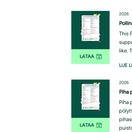
2026
Polli
This 
suppo
like.
LATAA
LUE L
2026
Piha 
Piha 
pölyt
pihas
LATAA
puist