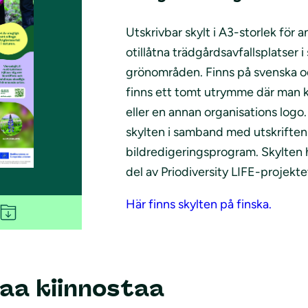
Utskrivbar skylt i A3-storlek för a
otillåtna trädgårdsavfallsplatser 
grönområden. Finns på svenska och
finns ett tomt utrymme där man
eller en annan organisations logo.
skylten i samband med utskriften 
bildredigeringsprogram. Skylten
del av Priodiversity LIFE-projekte
Här finns skylten på finska.
aa kiinnostaa