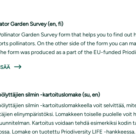
nator Garden Survey (en, fi)
Pollinator Garden Survey form that helps you to find out
rts pollinators. On the other side of the form you can ma
 The form was produced as a part of the EU-funded Priodi
ISÄÄ
pölyttäjien silmin -kartoituslomake (su, en)
pölyttäjien silmin -kartoituslomakkeella voit selvittää, mit
täjien elinympäristöksi. Lomakkeen toiselle puolelle voit h
uunnitelman. Kartoitus voidaan tehdä esimerkiksi kodin ta
ossa. Lomake on tuotettu Priodiversity LIFE -hankkeessa.