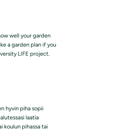
 how well your garden
ke a garden plan if you
versity LIFE project.
en hyvin piha sopii
alutessasi laatia
i koulun pihassa tai