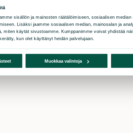
itä
uomen luonnonsuojeluliitto
Tu
mme sisällön ja mainosten räätälöimiseen, sosiaalisen median
iseen. Lisäksi jaamme sosiaalisen median, mainosalan ja analy
rnäistenkatu 1
Lahj
, miten käytät sivustoamme. Kumppanimme voivat yhdistää näitä t
0580 Helsinki
Tue 
n kerätty, kun olet käyttänyt heidän palvelujaan.
Liity
iakaspalvelu ja lahjoitukset
Tuki
h. 09 228 08210 (arkisin 9-15)
Kerä
imisto@sll.fi
ästeet
Muokkaa valintoja
Pank
Toim