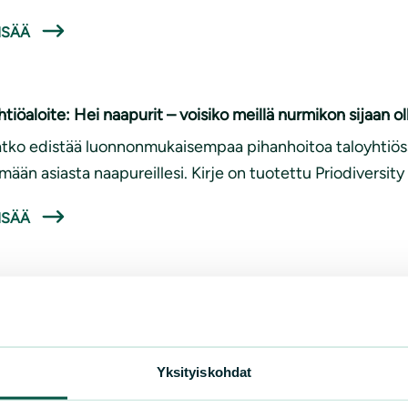
ISÄÄ
htiöaloite: Hei naapurit – voisiko meillä nurmikon sijaan o
tko edistää luonnonmukaisempaa pihanhoitoa taloyhtiöss
imään asiasta naapureillesi. Kirje on tuotettu Priodiversit
ISÄÄ
Yksityiskohdat