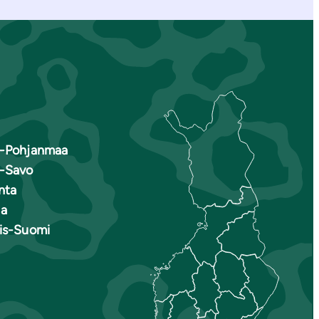
s-Pohjanmaa
s-Savo
nta
a
ais-Suomi