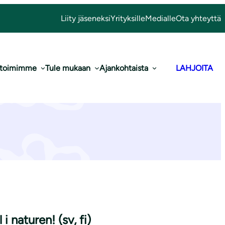
Liity jäseneksi
Yrityksille
Medialle
Ota yhteyttä
 toimimme
Tule mukaan
Ajankohtaista
LAHJOITA
uren! (sv, fi)
i naturen! (sv, fi)