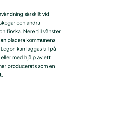
nvändning särskilt vid
i skogar och andra
 finska. Nere till vänster
 kan placera kommunens
 Logon kan läggas till på
eller med hjälp av ett
 har producerats som en
t.