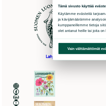
Tämä sivusto käyttää eväste
S
Käytämme evästeitä tarjoama
ja kävijämäärämme analysoim
Sö
kumppaneillemme tietoja siitä
0
olet antanut heille tai joita o
As
Pu
to
Vain välttämättömät ev
Lahjoita
Luonnonsuojeluliitto Instagramissa
Luonnonsuojeluliitto Facebookissa
Luonnonsuojeluliitto LinkedInissä
Luonnonsuojeluliiton YouTube-kanava