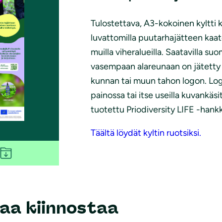
Tulostettava, A3-kokoinen kyltti 
luvattomilla puutarhajätteen kaat
muilla viheralueilla. Saatavilla suo
vasempaan alareunaan on jätetty ty
kunnan tai muun tahon logon. Logo
painossa tai itse useilla kuvankäsit
tuotettu Priodiversity LIFE -hank
Täältä löydät kyltin ruotsiksi.
aa kiinnostaa