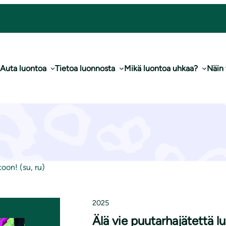
Auta luontoa
Tietoa luonnosta
Mikä luontoa uhkaa?
Näin
tarhajätettä luonto
oon! (su, ru)
2025
Älä vie puutarhajätettä lu