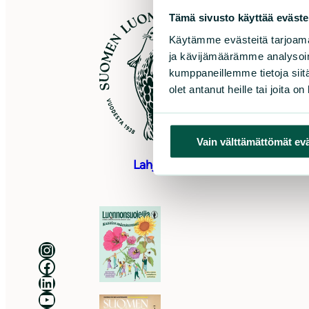
Tämä sivusto käyttää eväste
S
Käytämme evästeitä tarjoama
ja kävijämäärämme analysoim
Sö
kumppaneillemme tietoja siitä
0
olet antanut heille tai joita o
As
Pu
to
Vain välttämättömät ev
Lahjoita
Luonnonsuojeluliitto Instagramissa
Luonnonsuojeluliitto Facebookissa
Luonnonsuojeluliitto LinkedInissä
Luonnonsuojeluliiton YouTube-kanava