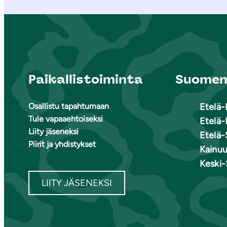
Paikallistoiminta
Suomen 
Osallistu tapahtumaan
Etelä
Tule vapaaehtoiseksi
Etelä-
Liity jäseneksi
Etelä-
Piirit ja yhdistykset
Kainu
Keski
LIITY JÄSENEKSI