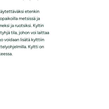
käytettäväksi etenkin
opaikoilla metsissä ja
meksi ja ruotsiksi. Kyltin
hjä tila, johon voi laittaa
 voidaan lisätä kylttiin
telyohjelmilla. Kyltti on
keessa.