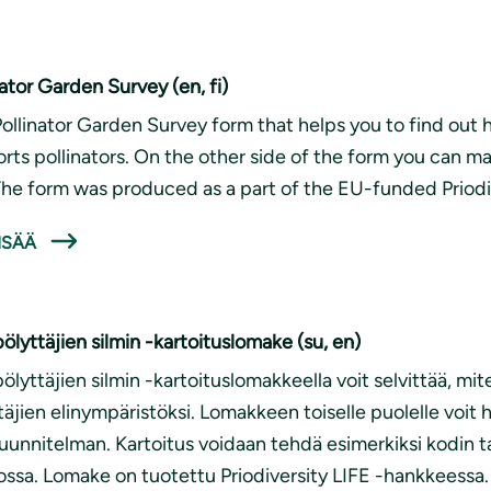
nator Garden Survey (en, fi)
Pollinator Garden Survey form that helps you to find out
rts pollinators. On the other side of the form you can ma
 The form was produced as a part of the EU-funded Priodi
ISÄÄ
pölyttäjien silmin -kartoituslomake (su, en)
pölyttäjien silmin -kartoituslomakkeella voit selvittää, mit
täjien elinympäristöksi. Lomakkeen toiselle puolelle voit h
uunnitelman. Kartoitus voidaan tehdä esimerkiksi kodin ta
ossa. Lomake on tuotettu Priodiversity LIFE -hankkeessa.