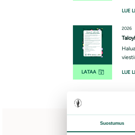
LUE L
2026
Taloy
Halua
viest
LATAA
LUE L
Suostumus