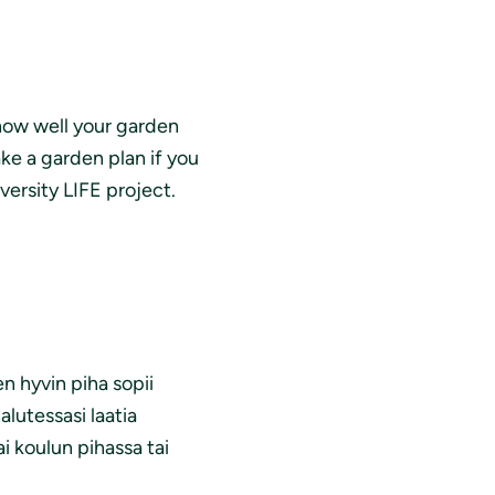
 how well your garden
ke a garden plan if you
versity LIFE project.
en hyvin piha sopii
alutessasi laatia
i koulun pihassa tai