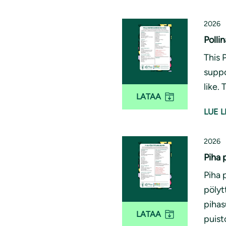
2026
Polli
This 
suppo
like.
LATAA
LUE L
2026
Piha 
Piha 
pölyt
pihas
LATAA
puist