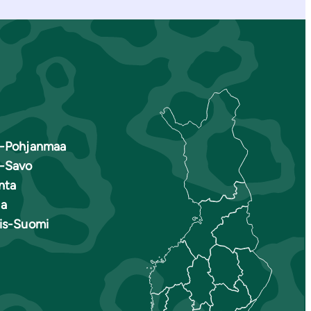
s-Pohjanmaa
s-Savo
nta
a
ais-Suomi