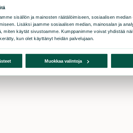
itä
uomen luonnonsuojeluliitto
Tu
mme sisällön ja mainosten räätälöimiseen, sosiaalisen median
iseen. Lisäksi jaamme sosiaalisen median, mainosalan ja analy
rnäistenkatu 1
Lahj
, miten käytät sivustoamme. Kumppanimme voivat yhdistää näitä t
0580 Helsinki
Tue 
n kerätty, kun olet käyttänyt heidän palvelujaan.
Liity
iakaspalvelu ja lahjoitukset
Tuki
h. 09 228 08210 (arkisin 9-15)
Kerä
imisto@sll.fi
ästeet
Muokkaa valintoja
Pank
Toim