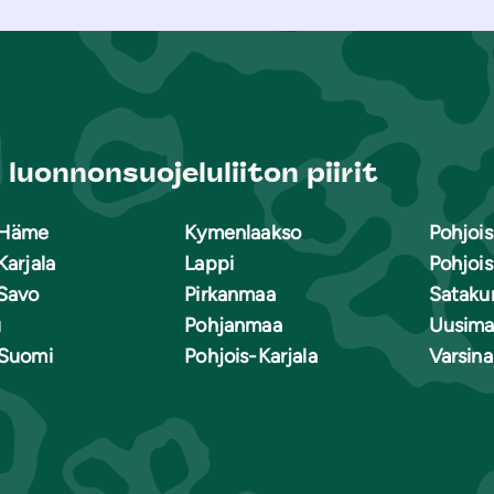
luonnonsuojeluliiton piirit
-Häme
Kymenlaakso
Pohjoi
Karjala
Lappi
Pohjoi
Savo
Pirkanmaa
Sataku
u
Pohjanmaa
Uusima
-Suomi
Pohjois-Karjala
Varsin