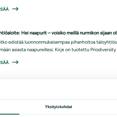
ISÄÄ
htiöaloite: Hei naapurit – voisiko meillä nurmikon sijaan o
tko edistää luonnonmukaisempaa pihanhoitoa taloyhtiöss
imään asiasta naapureillesi. Kirje on tuotettu Priodiversit
ISÄÄ
Yksityiskohdat