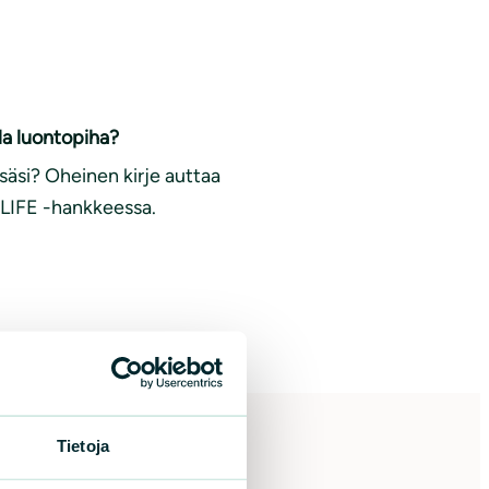
lla luontopiha?
äsi? Oheinen kirje auttaa
y LIFE -hankkeessa.
Tietoja