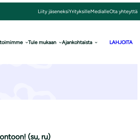
Liity jäseneksi
Yrityksille
Medialle
Ota yhteyttä
 toimimme
Tule mukaan
Ajankohtaista
LAHJOITA
on! (su, ru)
ontoon! (su, ru)