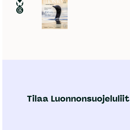
Luonnonsuojeluliitto Blueskyssa
Luonnonsuojeluliitto Threadsissa
Tilaa Luonnonsuojeluliit