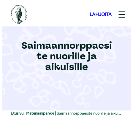
S
i
LAHJOITA
i
r
r
Saimaannorppaesi
y
te nuorille ja
s
i
aikuisille
s
ä
l
t
ö
ö
Etusivu
|
Materiaalipankki
|
Saimaannorppaesite nuorille ja aikuisille
n