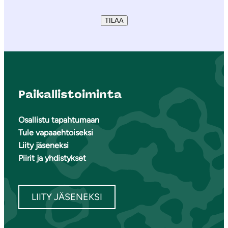
TILAA
Paikallistoiminta
Osallistu tapahtumaan
Tule vapaaehtoiseksi
Liity jäseneksi
Piirit ja yhdistykset
LIITY JÄSENEKSI