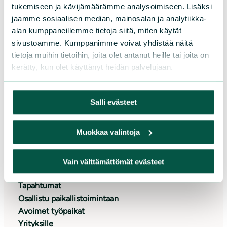
tukemiseen ja kävijämäärämme analysoimiseen. Lisäksi
Lahjoita
jaamme sosiaalisen median, mainosalan ja analytiikka-
Tue yrityksenä
alan kumppaneillemme tietoja siitä, miten käytät
sivustoamme. Kumppanimme voivat yhdistää näitä
Liity jäseneksi
tietoja muihin tietoihin, joita olet antanut heille tai joita on
Tukijapalvelu
kerätty, kun olet käyttänyt heidän palvelujaan.
Keräyslupa
Pankkiohjeet
Toimitusehdot
Salli evästeet
Muokkaa valintoja
Oikopolut
Etusivu
Vain välttämättömät evästeet
Ajankohtaista
Tapahtumat
Osallistu paikallistoimintaan
Avoimet työpaikat
Yrityksille