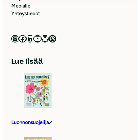
Medialle
Yhteystiedot
Luonnonsuojeluliitto Instagramissa
Luonnonsuojeluliitto Facebookissa
Luonnonsuojeluliitto LinkedInissä
Luonnonsuojeluliiton YouTube-kanava
Luonnonsuojeluliitto Blueskyssa
Luonnonsuojeluliitto Threadsissa
Lue lisää
Luonnonsuojelija