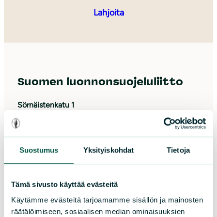
Lahjoita
Suomen luonnonsuojeluliitto
Sörnäistenkatu 1
00580 Helsinki
Asiakaspalvelu ja lahjoitukset
Suostumus
Yksityiskohdat
Tietoja
Puh. 09 228 08210 (arkisin 9-15)
toimisto@sll.fi
Tämä sivusto käyttää evästeitä
Käytämme evästeitä tarjoamamme sisällön ja mainosten
Tue meitä
räätälöimiseen, sosiaalisen median ominaisuuksien