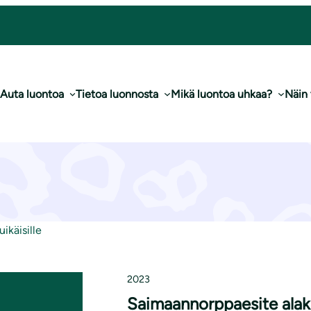
Auta luontoa
Tietoa luonnosta
Mikä luontoa uhkaa?
Näin
rppaesite alakoul
ikäisille
2023
Saimaannorppaesite alako