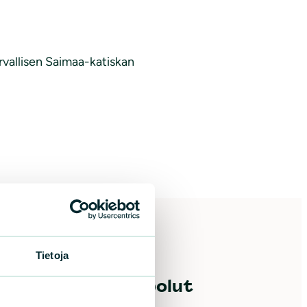
rvallisen Saimaa-katiskan
Tietoja
e meitä
Oikopolut