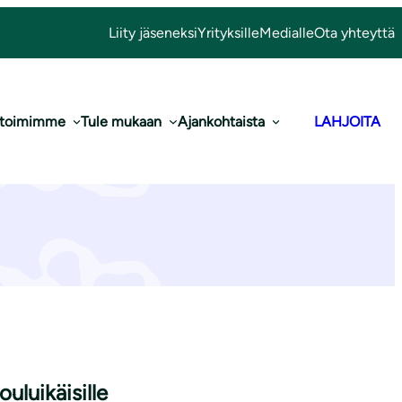
Liity jäseneksi
Yrityksille
Medialle
Ota yhteyttä
 toimimme
Tule mukaan
Ajankohtaista
LAHJOITA
uikäisille
uluikäisille