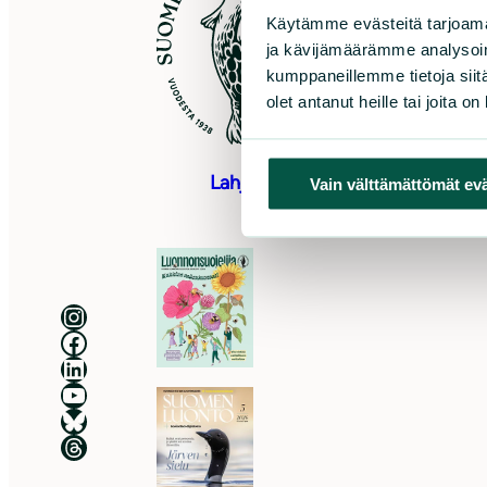
Sö
Käytämme evästeitä tarjoama
0
ja kävijämäärämme analysoim
kumppaneillemme tietoja siitä
As
olet antanut heille tai joita o
Pu
to
Lahjoita
Vain välttämättömät ev
Luonnonsuojeluliitto Instagramissa
Luonnonsuojeluliitto Facebookissa
Luonnonsuojeluliitto LinkedInissä
Luonnonsuojeluliiton YouTube-kanava
Luonnonsuojeluliitto Blueskyssa
Luonnonsuojeluliitto Threadsissa