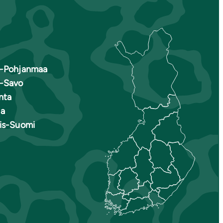
s-Pohjanmaa
s-Savo
nta
a
ais-Suomi