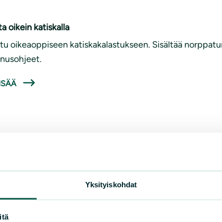
ta oikein katiskalla
tu oikeaoppiseen katiskakalastukseen. Sisältää norppatu
nusohjeet.
ISÄÄ
Yksityiskohdat
uomen luonnonsuojeluliitto
Tu
itä