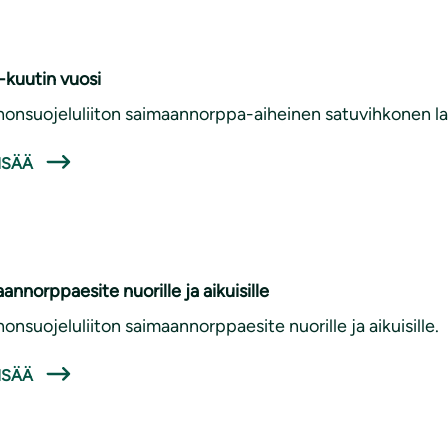
-kuutin vuosi
onsuojeluliiton saimaannorppa-aiheinen satuvihkonen lap
ISÄÄ
annorppaesite nuorille ja aikuisille
onsuojeluliiton saimaannorppaesite nuorille ja aikuisille.
ISÄÄ