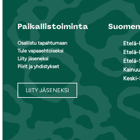
Paikallistoiminta
Suomen 
Osallistu tapahtumaan
Etelä
Tule vapaaehtoiseksi
Etelä-
Liity jäseneksi
Etelä-
Piirit ja yhdistykset
Kainu
Keski
LIITY JÄSENEKSI