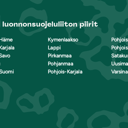
luonnonsuojeluliiton piirit
-Häme
Kymenlaakso
Pohjoi
Karjala
Lappi
Pohjoi
Savo
Pirkanmaa
Sataku
u
Pohjanmaa
Uusima
-Suomi
Pohjois-Karjala
Varsin