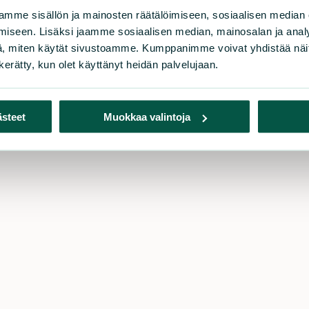
rnäistenkatu 1
mme sisällön ja mainosten räätälöimiseen, sosiaalisen median
Lahj
0580 Helsinki
iseen. Lisäksi jaamme sosiaalisen median, mainosalan ja analy
Tue 
, miten käytät sivustoamme. Kumppanimme voivat yhdistää näitä t
Liity
iakaspalvelu ja lahjoitukset
n kerätty, kun olet käyttänyt heidän palvelujaan.
Tuki
h. 09 228 08210 (arkisin 9-15)
Kerä
imisto@sll.fi
Pank
ästeet
Muokkaa valintoja
Toim