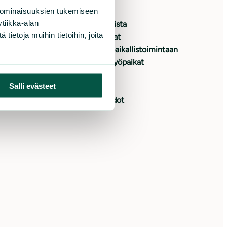
 ominaisuuksien tukemiseen
oita
Etusivu
tiikka-alan
yrityksenä
Ajankohtaista
ietoja muihin tietoihin, joita
 jäseneksi
Tapahtumat
japalvelu
Osallistu paikallistoimintaan
yslupa
Avoimet työpaikat
kiohjeet
Yrityksille
Salli evästeet
itusehdot
Medialle
Yhteystiedot