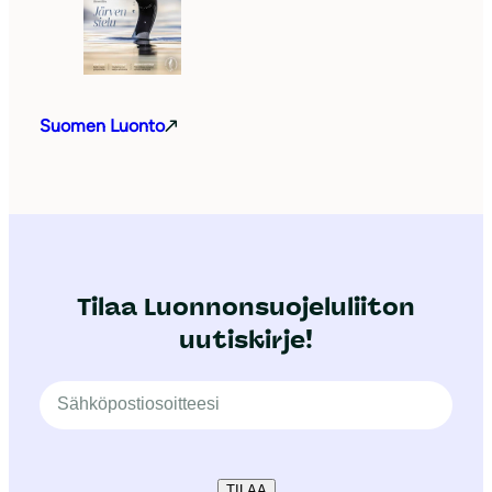
Suomen Luonto
Tilaa Luonnonsuojeluliiton
uutiskirje!
TILAA