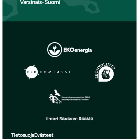
Varsinais-Suomi
Tietosuoja
Evästeet