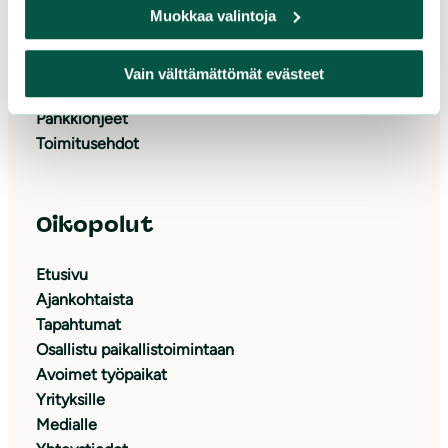
Muokkaa valintoja
Tue yrityksenä
Liity jäseneksi
Tukijapalvelu
Vain välttämättömät evästeet
Keräyslupa
Pankkiohjeet
Toimitusehdot
Oikopolut
Etusivu
Ajankohtaista
Tapahtumat
Osallistu paikallistoimintaan
Avoimet työpaikat
Yrityksille
Medialle