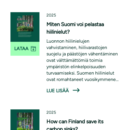
2025
Miten Suomi voi pelastaa
hiilinielut?
Luonnon hiilinielujen
vahvistaminen, hiilivarastojen
LATAA
suojelu ja päästöjen vähentäminen
ovat välttämättömiä toimia
ympäristön elinkelpoisuuden
turvaamiseksi. Suomen hiilinielut
ovat romahtaneet vuosikymmenen
aikana, mutta tilannetta voidaan
LUE LISÄÄ
korjata vahvistamalla metsien
hiilinieluja, vaalimalla
metsäluontoa, sekä rajoittamalla
metsäbioenergian käyttöä.
2025
How can Finland save its
carbon sinks?