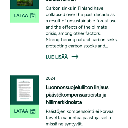
Carbon sinks in Finland have
collapsed over the past decade as
LATAA
a result of unsustainable forest use
and the effects of the climate
crisis, among other factors.
Strengthening natural carbon sinks,
protecting carbon stocks and
reducing emissions are essential
LUE LISÄÄ
measures for ensuring a liveable
environment for future
generations.
2024
Luonnonsuojeluliiton linjaus
päästökompensaatioista ja
hiilimarkkinoista
Päästöjen kompensointi ei korvaa
LATAA
tarvetta vähentää päästöjä siellä
missä ne syntyvät.