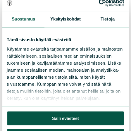
Suostumus
Yksityiskohdat
Tietoja
Suomen luonnonsuojeluliitto
Tämä sivusto käyttää evästeitä
Käytämme evästeitä tarjoamamme sisällön ja mainosten
Sörnäistenkatu 1
räätälöimiseen, sosiaalisen median ominaisuuksien
00580 Helsinki
tukemiseen ja kävijämäärämme analysoimiseen. Lisäksi
jaamme sosiaalisen median, mainosalan ja analytiikka-
Asiakaspalvelu ja lahjoitukset
alan kumppaneillemme tietoja siitä, miten käytät
Puh. 09 228 08210 (arkisin 9-15)
sivustoamme. Kumppanimme voivat yhdistää näitä
toimisto@sll.fi
tietoja muihin tietoihin, joita olet antanut heille tai joita on
kerätty, kun olet käyttänyt heidän palvelujaan.
Tue meitä
Salli evästeet
Lahjoita