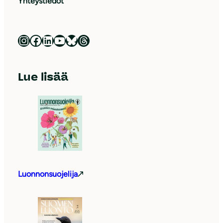
Yhteystiedot
Luonnonsuojeluliitto Instagramissa
Luonnonsuojeluliitto Facebookissa
Luonnonsuojeluliitto LinkedInissä
Luonnonsuojeluliiton YouTube-kanava
Luonnonsuojeluliitto Blueskyssa
Luonnonsuojeluliitto Threadsissa
Lue lisää
Luonnonsuojelija