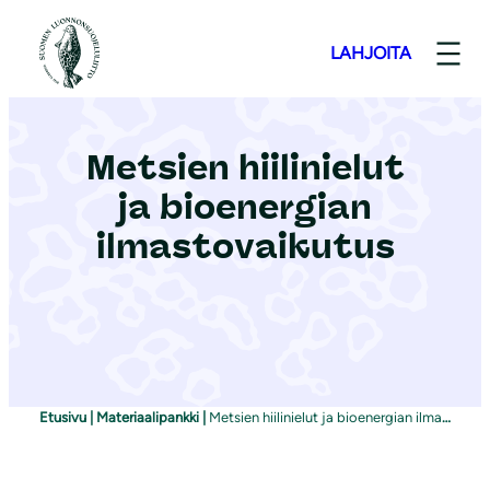
S
i
LAHJOITA
i
r
r
Metsien hiilinielut
y
ja bioenergian
s
i
ilmastovaikutus
s
ä
l
t
ö
ö
Etusivu
|
Materiaalipankki
|
Metsien hiilinielut ja bioenergian ilmastovaikutus
n