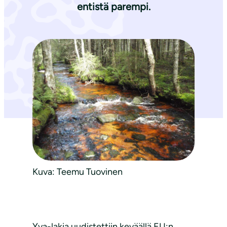
entistä parempi.
Kuva: Teemu Tuovinen
Yva-lakia uudistettiin keväällä EU:n