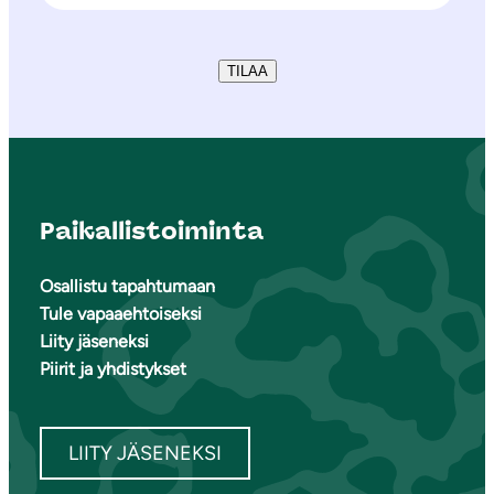
TILAA
Paikallistoiminta
Osallistu tapahtumaan
Tule vapaaehtoiseksi
Liity jäseneksi
Piirit ja yhdistykset
LIITY JÄSENEKSI