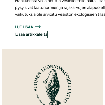
Hankkeesta voi aiheutua vesieliöstölle haitallisia 
pysyisivät laatunormien ja raja-arvojen alapuolell
vaikutuksia ole arvioitu vesistön ekologiseen tila
LUE LISÄÄ
Lisää artikkeleita