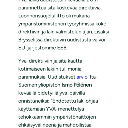
parannettua sitä koskevaa direktiiviä.
Luonnonsuojeluliitto oli mukana
ympäristöministeriön työryhmissä koko
direktiivin ja lain valmistelun ajan. Lisäksi
Brysselissä direktiivin uudistusta valvoi
EU-järjestömme EEB.
Yva-direktiiviin ja sitä kautta
kotimaiseen lakiin tuli monia
parannuksia. Uudistukset
arvioi
Itä-
Suomen yliopiston
Ismo Pölönen
keväällä pidetyillä yva-päivillä
onnistuneiksi: ”Ehdotettu laki ohjaa
käyttämään YVA-menettelyä
tehokkaammin ympäristöhaittojen
ehkäisyvälineenä ja mahdollistaa