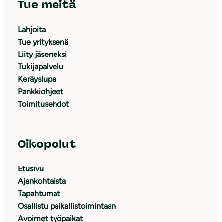
Tue meitä
Lahjoita
Tue yrityksenä
Liity jäseneksi
Tukijapalvelu
Keräyslupa
Pankkiohjeet
Toimitusehdot
Oikopolut
Etusivu
Ajankohtaista
Tapahtumat
Osallistu paikallistoimintaan
Avoimet työpaikat