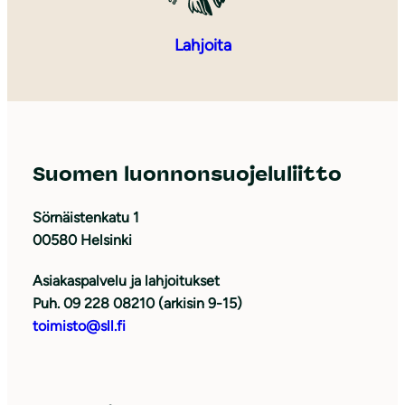
Lahjoita
Suomen luonnonsuojeluliitto
Sörnäistenkatu 1
00580 Helsinki
Asiakaspalvelu ja lahjoitukset
Puh. 09 228 08210 (arkisin 9-15)
toimisto@sll.fi