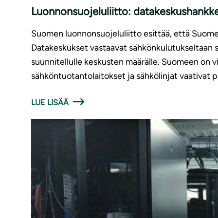
Luonnonsuojeluliitto: datakeskushankke
Suomen luonnonsuojeluliitto esittää, että Suome
Datakeskukset vastaavat sähkönkulutukseltaan suu
suunnitellulle keskusten määrälle. Suomeen on vi
sähköntuotantolaitokset ja sähkölinjat vaativat p
LUE LISÄÄ