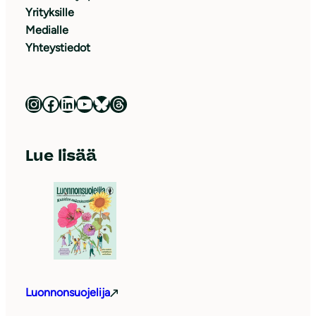
Yrityksille
Medialle
Yhteystiedot
Luonnonsuojeluliitto Instagramissa
Luonnonsuojeluliitto Facebookissa
Luonnonsuojeluliitto LinkedInissä
Luonnonsuojeluliiton YouTube-kanava
Luonnonsuojeluliitto Blueskyssa
Luonnonsuojeluliitto Threadsissa
Lue lisää
Luonnonsuojelija