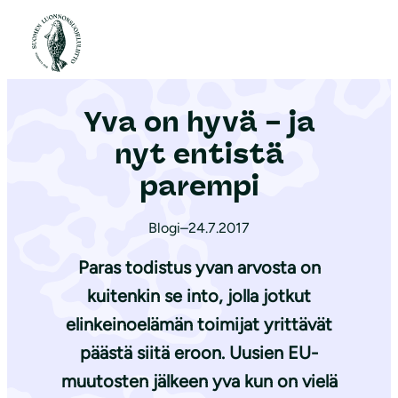
S
i
Etusivu
|
Ajankohtaista
|
Yva on hyvä – ja nyt entistä parempi
i
r
Yva on hyvä – ja
r
y
nyt entistä
s
parempi
i
s
Blogi
–
24.7.2017
ä
Paras todistus yvan arvosta on
l
t
kuitenkin se into, jolla jotkut
ö
elinkeinoelämän toimijat yrittävät
ö
päästä siitä eroon. Uusien EU-
n
muutosten jälkeen yva kun on vielä