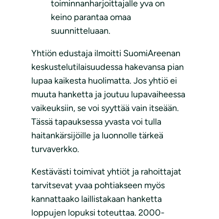
toiminnanharjoittajalle yva on
keino parantaa omaa
suunnitteluaan.
Yhtiön edustaja ilmoitti SuomiAreenan
keskustelutilaisuudessa hakevansa pian
lupaa kaikesta huolimatta. Jos yhtiö ei
muuta hanketta ja joutuu lupavaiheessa
vaikeuksiin, se voi syyttää vain itseään.
Tässä tapauksessa yvasta voi tulla
haitankärsijöille ja luonnolle tärkeä
turvaverkko.
Kestävästi toimivat yhtiöt ja rahoittajat
tarvitsevat yvaa pohtiakseen myös
kannattaako laillistakaan hanketta
loppujen lopuksi toteuttaa. 2000-