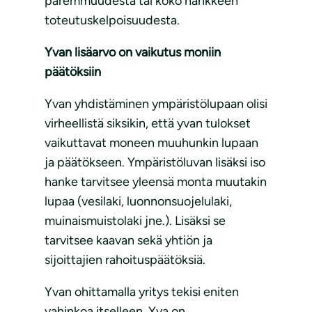
paremmuudesta tai koko hankkeen
toteutuskelpoisuudesta.
Yvan lisäarvo on vaikutus moniin
päätöksiin
Yvan yhdistäminen ympäristölupaan olisi
virheellistä siksikin, että yvan tulokset
vaikuttavat moneen muuhunkin lupaan
ja päätökseen. Ympäristöluvan lisäksi iso
hanke tarvitsee yleensä monta muutakin
lupaa (vesilaki, luonnonsuojelulaki,
muinaismuistolaki jne.). Lisäksi se
tarvitsee kaavan sekä yhtiön ja
sijoittajien rahoituspäätöksiä.
Yvan ohittamalla yritys tekisi eniten
vahinkoa itselleen. Yva on