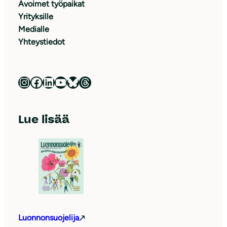
Avoimet työpaikat
Yrityksille
Medialle
Yhteystiedot
Luonnonsuojeluliitto Instagramissa
Luonnonsuojeluliitto Facebookissa
Luonnonsuojeluliitto LinkedInissä
Luonnonsuojeluliiton YouTube-kanava
Luonnonsuojeluliitto Blueskyssa
Luonnonsuojeluliitto Threadsissa
Lue lisää
Luonnonsuojelija