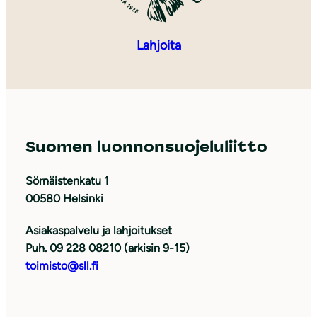
Lahjoita
Suomen luonnonsuojeluliitto
Sörnäistenkatu 1
00580 Helsinki
Asiakaspalvelu ja lahjoitukset
Puh. 09 228 08210 (arkisin 9-15)
toimisto@sll.fi