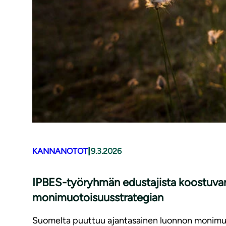
|
KANNANOTOT
9.3.2026
IPBES-työryhmän edustajista koostuvan
monimuotoisuusstrategian
Suomelta puuttuu ajantasainen luonnon monimuoto