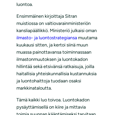
luontoa.
Ensimmäinen kirjoittaja Sitran
muistiossa on valtiovarainministeriön
kansliapäällikkö. Ministeriö julkaisi oman
ilmasto- ja luontostrategiansa
muutama
kuukausi sitten, ja kertoi siinä muun
muassa painottavansa toiminnassaan
ilmastonmuutoksen ja luontokadon
hillintää sekä etsivänsä ratkaisuja, joilla
haitallisia yhteiskunnallisia kustannuksia
ja luontohaittoja tuodaan osaksi
markkinataloutta.
Tämä kaikki luo toivoa. Luontokadon
pysäyttämisellä on kiire ja mittavia
toimia suunnan kääntämiseksi tarvitaan.