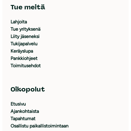
Tue meitä
Lahjoita
Tue yrityksenä
Liity jäseneksi
Tukijapalvelu
Keräyslupa
Pankkiohjeet
Toimitusehdot
Oikopolut
Etusivu
Ajankohtaista
Tapahtumat
Osallistu paikallistoimintaan