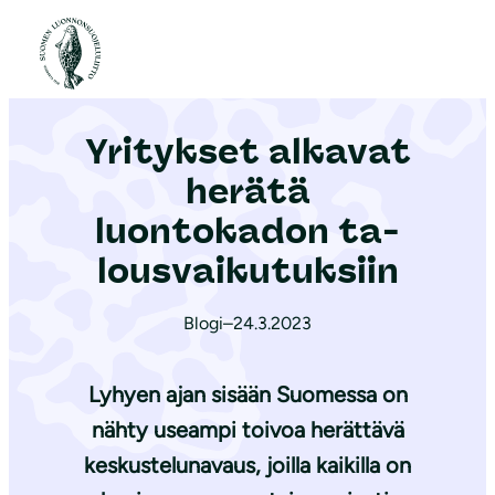
S
i
Etusivu
|
Ajankohtaista
|
Yritykset alkavat herätä luontokadon ta­lous­vai­ku­tuk­siin
i
r
Yritykset alkavat
r
y
herätä
s
luontokadon ta­
i
lous­vai­ku­tuk­siin
s
ä
Blogi
–
24.3.2023
l
t
Lyhyen ajan sisään Suomessa on
ö
ö
nähty useampi toivoa herättävä
n
keskustelunavaus, joilla kaikilla on