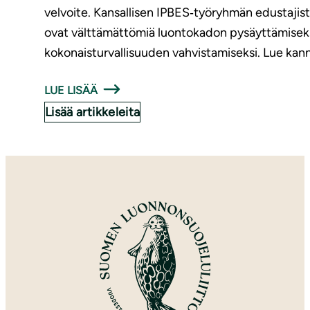
velvoite. Kansallisen IPBES‑työryhmän edustajis
ovat välttämättömiä luontokadon pysäyttämiseksi
kokonaisturvallisuuden vahvistamiseksi. Lue kann
LUE LISÄÄ
Lisää artikkeleita