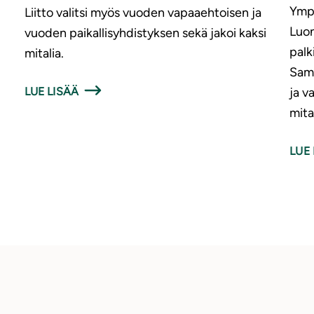
Ympä
Liitto valitsi myös vuoden vapaaehtoisen ja
Luon
vuoden paikallisyhdistyksen sekä jakoi kaksi
palk
mitalia.
Sama
LUE LISÄÄ
ja v
mita
LUE 