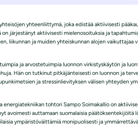
yhteisöjen yhteenliittymä, joka edistää aktiivisesti pääk
on järjestänyt aktiivisesti mielenosoituksia ja tapahtum
teen, liikunnan ja muiden yhteiskunnan alojen vaikuttajaa
uimpia ja arvostetuimpia luonnon virkistyskäytön ja luon
huja. Hän on tutkinut pitkäjänteisesti on luonnon ja tervey
kaupunkimetsien ja stressinlievityksen välisen yhteyden 
 ja energiatekniikan tohtori Sampo Soimakallio on aktiivis
yt avoimesti auttamaan suomalaisia päätöksentekijöitä l
erilaisia ympäristöväittämiä monipuolisesti ja ymmärrettä