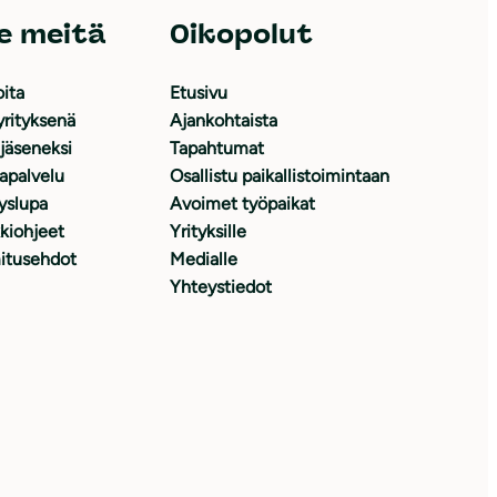
e meitä
Oikopolut
oita
Etusivu
yrityksenä
Ajankohtaista
 jäseneksi
Tapahtumat
japalvelu
Osallistu paikallistoimintaan
yslupa
Avoimet työpaikat
kiohjeet
Yrityksille
itusehdot
Medialle
Yhteystiedot