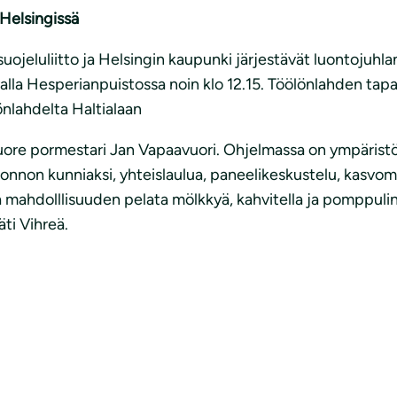
Helsingissä
eluliitto ja Helsingin kaupunki järjestävät luontojuhlan 
alla Hesperianpuistossa noin klo 12.15. Töölönlahden ta
önlahdelta Haltialaan
ore pormestari Jan Vapaavuori. Ohjelmassa on ympäristö
uonnon kunniaksi, yhteislaulua, paneelikeskustelu, kasvo
 mahdolllisuuden pelata mölkkyä, kahvitella ja pomppulin
äti Vihreä.