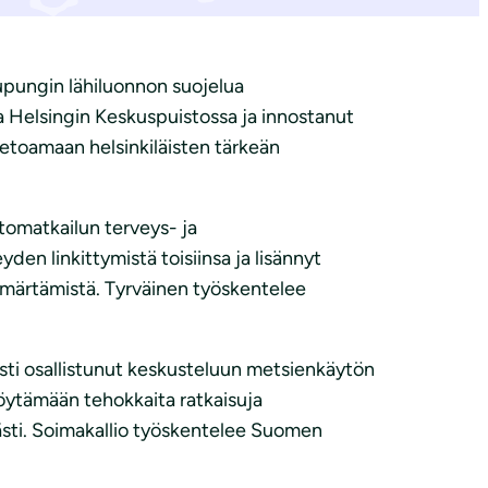
aupungin lähiluonnon suojelua
ia Helsingin Keskuspuistossa ja innostanut
 vetoamaan helsinkiläisten tärkeän
tomatkailun terveys- ja
den linkittymistä toisiinsa ja lisännyt
ymmärtämistä. Tyrväinen työskentelee
esti osallistunut keskusteluun metsienkäytön
öytämään tehokkaita ratkaisuja
västi. Soimakallio työskentelee Suomen