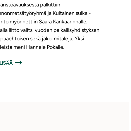
ristöavauksesta palkittiin
nonmetsätyöryhmä ja Kultainen sulka -
into myönnettiin Saara Kankaarinnalle.
lla liitto valitsi vuoden paikallisyhdistyksen
apaaehtoisen sekä jakoi mitaleja. Yksi
leista meni Hannele Pokalle.
LISÄÄ