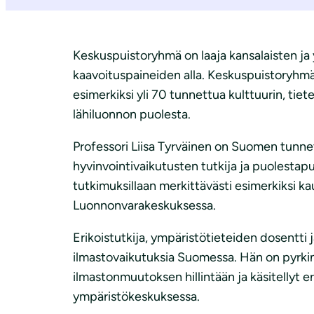
i
Keskuspuistoryhmä on laaja kansalaisten ja 
kaavoituspaineiden alla. Keskuspuistoryhmä 
esimerkiksi yli 70 tunnettua kulttuurin, tie
lähiluonnon puolesta.
Professori Liisa Tyrväinen on Suomen tunnet
hyvinvointivaikutusten tutkija ja puolestapu
tutkimuksillaan merkittävästi esimerkiksi 
Luonnonvarakeskuksessa.
Erikoistutkija, ympäristötieteiden dosentti
ilmastovaikutuksia Suomessa. Hän on pyrkin
ilmastonmuutoksen hillintään ja käsitellyt 
ympäristökeskuksessa.