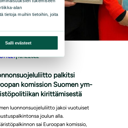
 ominaisuuksien tukemiseen
tiikka-alan
ietoja muihin tietoihin, joita
Salli evästeet
|
DOTTEET
16.12.2022
­non­suo­je­lu­liit­to palkitsi
roopan komission Suomen ym­
is­tö­po­li­tii­kan kirittämisestä
en luonnonsuojeluliitto jakoi vuotuiset
ustuspalkintonsa joulun alla.
ristöpalkinnon sai Euroopan komissio,