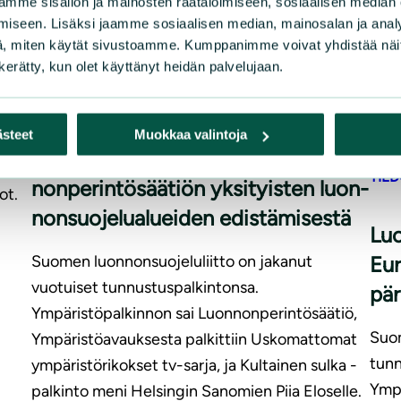
mme sisällön ja mainosten räätälöimiseen, sosiaalisen median
iseen. Lisäksi jaamme sosiaalisen median, mainosalan ja analy
, miten käytät sivustoamme. Kumppanimme voivat yhdistää näitä t
n kerätty, kun olet käyttänyt heidän palvelujaan.
mman
|
UUTISET
15.12.2023
ästeet
Muokkaa valintoja
an
Luon­non­suo­je­lu­liit­to palkitsi Luon­
in
TIE
non­pe­rin­tö­sää­tiön yksityisten luon­
ot.
non­suo­je­lua­luei­den edistämisestä
Luon
Suomen luonnonsuojeluliitto on jakanut
Eu
vuotuiset tunnustuspalkintonsa.
pä­r
Ympäristöpalkinnon sai Luonnonperintösäätiö,
Suom
Ympäristöavauksesta palkittiin Uskomattomat
tunn
ympäristörikokset tv-sarja, ja Kultainen sulka -
Ympä
palkinto meni Helsingin Sanomien Piia Eloselle.