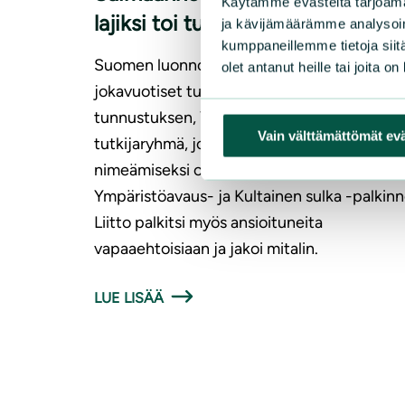
Käytämme evästeitä tarjoama
lajiksi toi tutkijoille palkinnon
ja kävijämäärämme analysoim
kumppaneillemme tietoja siitä
Suomen luonnonsuojeluliitto on jakanut
olet antanut heille tai joita o
jokavuotiset tunnustuspalkintonsa. Suuri
tunnustuksen, Ympäristöpalkinnon, sai
Vain välttämättömät ev
tutkijaryhmä, joka oli mukana saimaannorp
nimeämiseksi omaksi lajikseen. Lisäksi jaetti
Ympäristöavaus- ja Kultainen sulka -palkinn
Liitto palkitsi myös ansioituneita
vapaaehtoisiaan ja jakoi mitalin.
LUE LISÄÄ