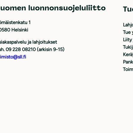
uomen luonnonsuojeluliitto
Tu
rnäistenkatu 1
Lahj
0580 Helsinki
Tue 
Liity
iakaspalvelu ja lahjoitukset
Tuki
h. 09 228 08210 (arkisin 9-15)
Kerä
imisto@sll.fi
Pank
Toim