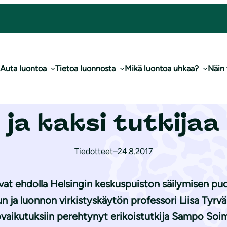
la kansalaisliike ja kaksi tutkijaa
Auta luontoa
Tietoa luonnosta
Mikä luontoa uhkaa?
Näin
al­kin­toon ehdolla
ja kaksi tutkijaa
Tiedotteet
–
24.8.2017
t ehdolla Helsingin keskuspuiston säilymisen puole
 ja luonnon virkistyskäytön professori Liisa Tyrvä
vaikutuksiin perehtynyt erikoistutkija Sampo Soim