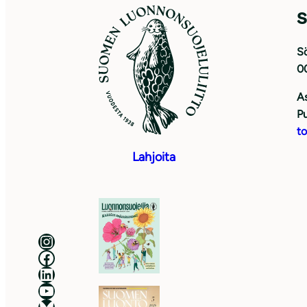
S
Sö
0
As
Pu
to
Lahjoita
Luonnonsuojeluliitto Instagramissa
Luonnonsuojeluliitto Facebookissa
Luonnonsuojeluliitto LinkedInissä
Luonnonsuojeluliiton YouTube-kanava
Luonnonsuojeluliitto Blueskyssa