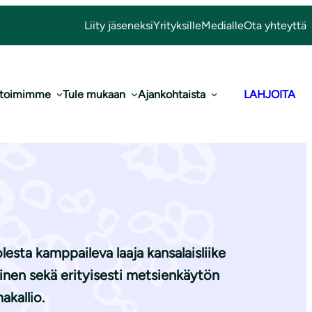
Liity jäseneksi
Yrityksille
Medialle
Ota yhteyttä
 toimimme
Tule mukaan
Ajankohtaista
LAHJOITA
 kansalaisliike
sta kamppaileva laaja kansalaisliike
inen sekä erityisesti metsienkäytön
akallio.