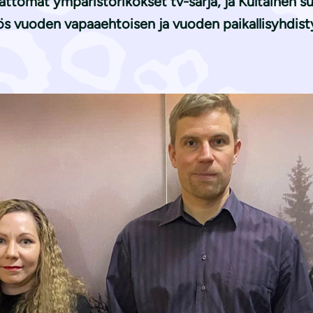
ttomat ympäristörikokset tv-sarja, ja Kultainen s
 myös vuoden vapaaehtoisen ja vuoden paikallisyhdisty