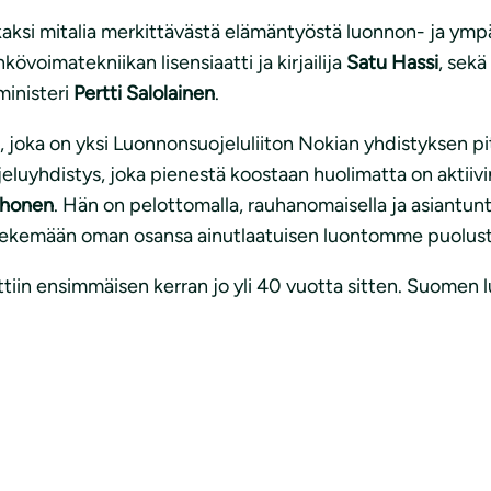
ksi mitalia merkittävästä elämäntyöstä luonnon- ja ympär
övoimatekniikan lisensiaatti ja kirjailija
Satu Hassi
, sek
ministeri
Pertti Salolainen
.
, joka on yksi Luonnonsuojeluliiton Nokian yhdistyksen pi
eluyhdistys, joka pienestä koostaan huolimatta on aktiiv
rhonen
. Hän on pelottomalla, rauhanomaisella ja asiantunt
 tekemään oman osansa ainutlaatuisen luontomme puolust
tiin ensimmäisen kerran jo yli 40 vuotta sitten. Suomen 