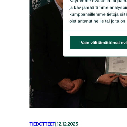
Käytämme evästeitä tarjoama
ja kävijämäärämme analysoim
kumppaneillemme tietoja siitä
olet antanut heille tai joita o
Vain välttämättömät ev
|
TIEDOTTEET
12.12.2025