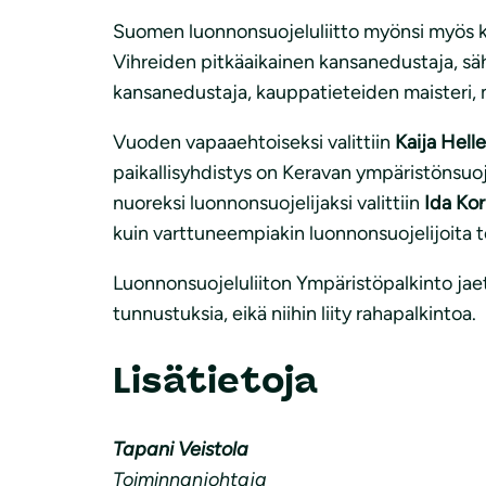
Suomen luonnonsuojeluliitto myönsi myös ka
Vihreiden pitkäaikainen kansanedustaja, sähk
kansanedustaja, kauppatieteiden maisteri, 
Vuoden vapaaehtoiseksi valittiin
Kaija Helle
paikallisyhdistys on Keravan ympäristönsuoj
nuoreksi luonnonsuojelijaksi valittiin
Ida Ko
kuin varttuneempiakin luonnonsuojelijoita
Luonnonsuojeluliiton Ympäristöpalkinto jaet
tunnustuksia, eikä niihin liity rahapalkintoa.
Lisätietoja
Tapani Veistola
Toiminnanjohtaja