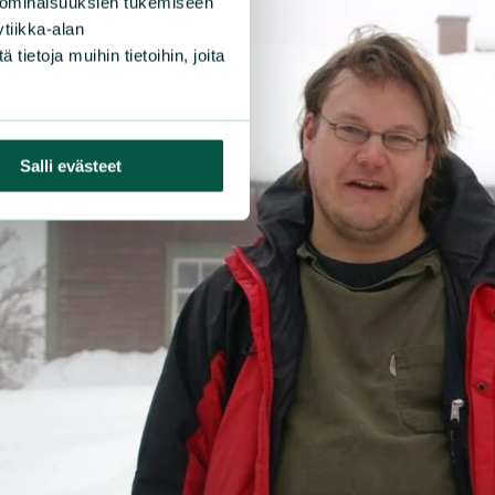
 ominaisuuksien tukemiseen
tiikka-alan
ietoja muihin tietoihin, joita
Salli evästeet