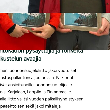
|
DOTTEET
17.12.2021
­non­suo­je­lu­liit­to palkitsi
ntokadon pysäyttäjiä ja rohkeita
kustelun avaajia
en luonnonsuojeluliitto jakoi vuotuiset
ustuspalkintonsa joulun alla. Palkinnot
vät ansioituneille luonnonsuojelijoille
ois-Karjalaan, Lappiin ja Pirkanmaalle.
lla liitto valitsi vuoden paikallisyhdistyksen
apaaehtoisen sekä jakoi mitaleja.