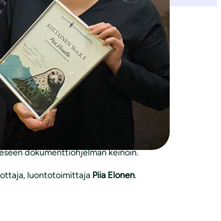
stää järkähtämättömästi suomalaista
emalla niille pysyvän, lakisääteisen
ut, että valtio huolehtii metsäluonnosta
miseen”, sanoo säätiön puheenjohtaja
Matti
uden muoto, joka yleisyydestään huolimatta
iheeseen dokumenttiohjelman keinoin.
ottaja, luontotoimittaja
Piia Elonen
.