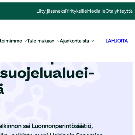
Liity jäseneksi
Yrityksille
Medialle
Ota yhteyttä
 toimimme
Tule mukaan
Ajankohtaista
LAHJOITA
Luon­non­pe­rin­
uo­je­lua­luei­
ä
alkinnon sai Luonnonperintösäätiö,