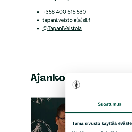
+358 400 615 530
tapani.veistola(a)sll.fi
@TapaniVeistola
Ajankohtaista
Suostumus
Tämä sivusto käyttää eväste