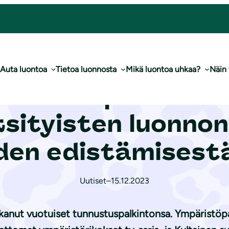
ää­tiön yksityisten luon­non­suo­je­lua­luei­den edistämisestä
Auta luontoa
Tietoa luonnosta
Mikä luontoa uhkaa?
Näin
­lu­liit­to palkitsi 
sityisten luon­non­s
den edistämisest
Uutiset
–
15.12.2023
kanut vuotuiset tunnustuspalkintonsa. Ympäristöp