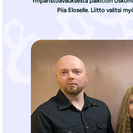
Ympäristöavauksesta palkittiin Uskoma
i
Piia Eloselle. Liitto valitsi