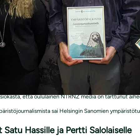
innon vuonna 2023 sai Luonnonperintösäätiö. Säätiö edi
ä hankkimalla hallintaansa pääasiassa metsäalueita ja hak
nasta kuuluu lahjoittajille. Moni suomalainen on huomann
sallistua konkreettisesti luonnonsuojelualueiden perusta
ympäristörikokset tv-sarja. Ympäristörikos on rikollisu
n ansiokasta, että oululainen NTRNZ media on tarttunut a
päristöjournalismista sai Helsingin Sanomien ympäristötu
Satu Hassille ja Pertti Salolaiselle