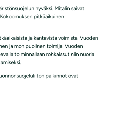
istönsuojelun hyväksi. Mitalin saivat
ä Kokoomuksen pitkäaikainen
tkäaikaisista ja kantavista voimista. Vuoden
inen ja monipuolinen toimija. Vuoden
evalla toiminnallaan rohkaissut niin nuoria
amiseksi.
luonnonsuojeluliiton palkinnot ovat