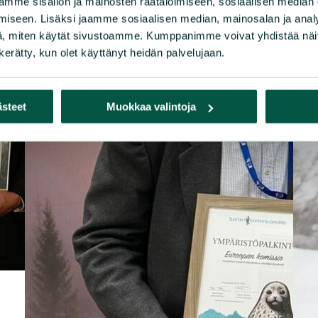
mme sisällön ja mainosten räätälöimiseen, sosiaalisen median
iseen. Lisäksi jaamme sosiaalisen median, mainosalan ja analy
, miten käytät sivustoamme. Kumppanimme voivat yhdistää näitä t
n kerätty, kun olet käyttänyt heidän palvelujaan.
ästeet
Muokkaa valintoja