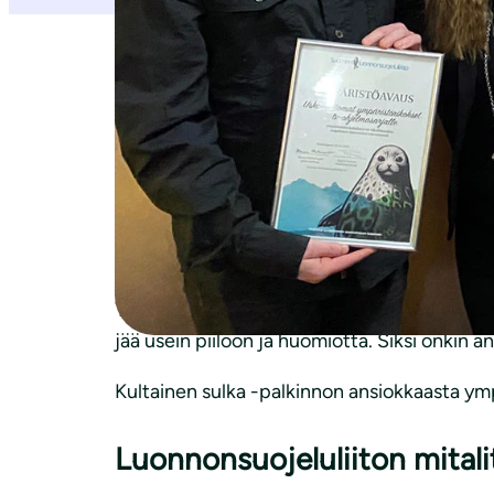
Suomen luonnonsuojeluliiton ympäristöpalk
luonnonsuojelua ja luonnonalueiden säilymist
rauhoituksen.
“Suurin kiitos Luonnonperintösäätiön toimin
surkeasti, ja se näkyy yksityisten haluna o
Aalto
.
Ympäristöavaus-palkinnon sai Uskomattomat 
jää usein piiloon ja huomiotta. Siksi onki
Kultainen sulka -palkinnon ansiokkaasta ym
Luonnonsuojeluliiton mitalit 