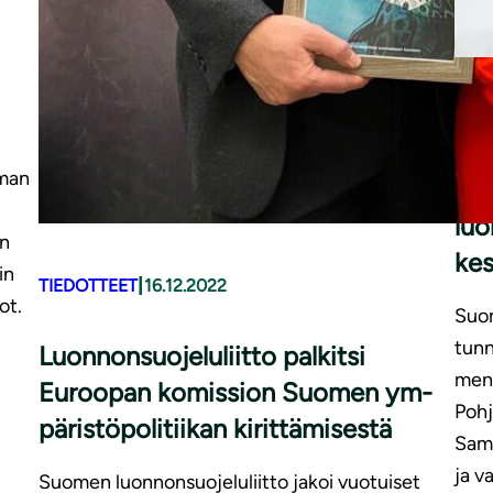
TIE
mman
Luon
luo
an
kes
in
|
TIEDOTTEET
16.12.2022
ot.
Suom
tunn
Luon­non­suo­je­lu­liit­to palkitsi
meni
Euroopan komission Suomen ym­
Pohj
pä­ris­tö­po­li­tii­kan kirittämisestä
Sama
ja v
Suomen luonnonsuojeluliitto jakoi vuotuiset