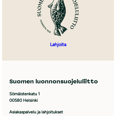
Lahjoita
Suomen luonnonsuojeluliitto
Sörnäistenkatu 1
00580 Helsinki
Asiakaspalvelu ja lahjoitukset