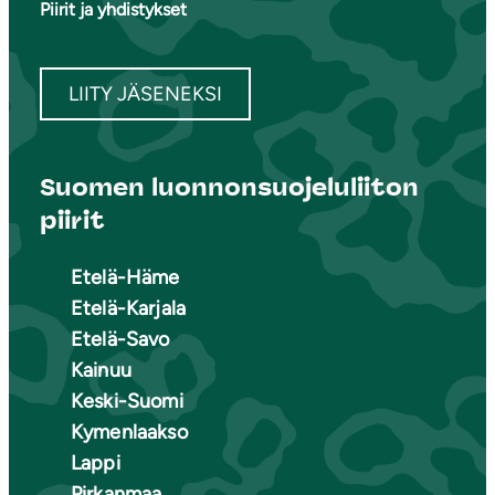
Piirit ja yhdistykset
LIITY JÄSENEKSI
Suomen luonnonsuojeluliiton
piirit
Etelä-Häme
Etelä-Karjala
Etelä-Savo
Kainuu
Keski-Suomi
Kymenlaakso
Lappi
Pirkanmaa