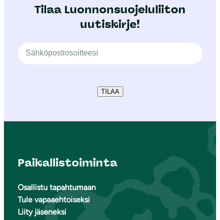
Tilaa Luonnonsuojeluliiton
uutiskirje!
TILAA
Paikallistoiminta
Osallistu tapahtumaan
Tule vapaaehtoiseksi
Liity jäseneksi