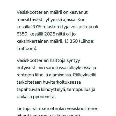
Vesiskootterien määrä on kasvanut
merkittävästi lyhyessä ajassa. Kun
kesällä 2019 rekisteröityjä vesijettejä oli
6350, kesällä 2025 niitä oli jo
kaksinkertainen määrä, 13 350 (Lähde:
Traficom).
Vesiskootterien haittoja syntyy
erityisesti niin sanotussa rälläyksessä ja
rantojen lähellä ajamisessa. Rälläyksellä
tarkoitetaan huvitarkoituksessa
tapahtuvaa kiihdyttelyä, temppuilua ja
paikalla pyörimistä.
Lintuja häiritsee etenkin vesiskootterien
aiheuttama melu ja kova vauhti.