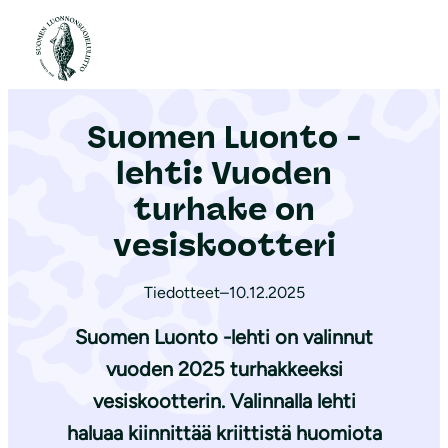
S
i
Etusivu
|
Ajankohtaista
|
Suomen Luonto -lehti: Vuoden turhake on vesiskootteri
i
r
Suomen Luonto -
r
y
lehti: Vuoden
s
turhake on
i
vesiskootteri
s
ä
Tiedotteet
–
10.12.2025
l
t
Suomen Luonto -lehti on valinnut
ö
vuoden 2025 turhakkeeksi
ö
vesiskootterin. Valinnalla lehti
n
haluaa kiinnittää kriittistä huomiota