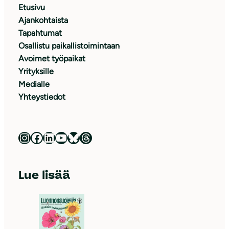
Etusivu
Ajankohtaista
Tapahtumat
Osallistu paikallistoimintaan
Avoimet työpaikat
Yrityksille
Medialle
Yhteystiedot
Luonnonsuojeluliitto Instagramissa
Luonnonsuojeluliitto Facebookissa
Luonnonsuojeluliitto LinkedInissä
Luonnonsuojeluliiton YouTube-kanava
Luonnonsuojeluliitto Blueskyssa
Luonnonsuojeluliitto Threadsissa
Lue lisää