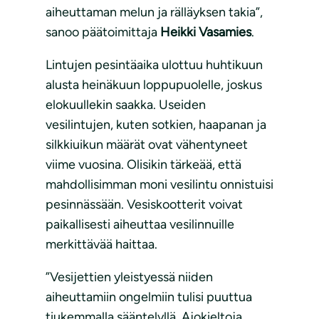
aiheuttaman melun ja rälläyksen takia”,
sanoo päätoimittaja
Heikki Vasamies
.
Lintujen pesintäaika ulottuu huhtikuun
alusta heinäkuun loppupuolelle, joskus
elokuullekin saakka. Useiden
vesilintujen, kuten sotkien, haapanan ja
silkkiuikun määrät ovat vähentyneet
viime vuosina. Olisikin tärkeää, että
mahdollisimman moni vesilintu onnistuisi
pesinnässään. Vesiskootterit voivat
paikallisesti aiheuttaa vesilinnuille
merkittävää haittaa.
”Vesijettien yleistyessä niiden
aiheuttamiin ongelmiin tulisi puuttua
tiukemmalla sääntelyllä. Ajokieltoja