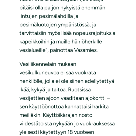
pitäisi olla paljon nykyistä enemmän
lintujen pesimälahdilla ja
pesimäluotojen ympäristössä, ja
tarvittaisiin myös lisää nopeusrajoituksia
kapeikkoihin ja muille häiriöherkille
vesialueille”, painottaa Vasamies.
Vesiliikennelain mukaan
vesikulkuneuvoa ei saa vuokrata
henkilölle, jolla ei ole siihen edellytettyä
ikää, kykyä ja taitoa. Ruotsissa
vesijettien ajoon vaaditaan ajokortti –
sen käyttöönottoa kannattaisi harkita
meilläkin. Käyttöikärajan nosto
viidestätoista nykyään jo vuokrauksessa
yleisesti käytettyyn 18 vuoteen