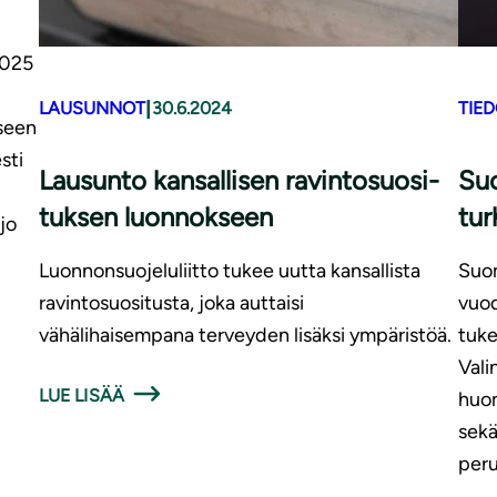
2025
|
LAUSUNNOT
30.6.2024
TIE
kseen
sti
Lausunto kansallisen ra­vin­to­suo­si­
Su
tuk­sen luonnokseen
tur
 jo
Luonnonsuojeluliitto tukee uutta kansallista
Suom
ravintosuositusta, joka auttaisi
vuo
vähälihaisempana terveyden lisäksi ympäristöä.
tuke
Vali
LUE LISÄÄ
huom
sekä
peru