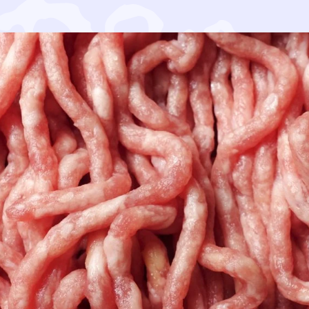
s 40 prosenttia viidessä vuosikymmenessä. Ruokailutott