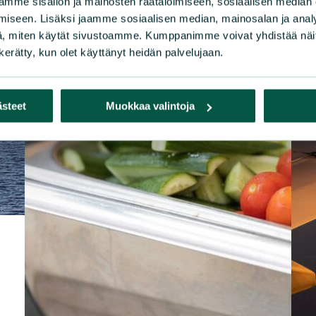
mme sisällön ja mainosten räätälöimiseen, sosiaalisen median
iseen. Lisäksi jaamme sosiaalisen median, mainosalan ja analy
, miten käytät sivustoamme. Kumppanimme voivat yhdistää näitä t
n kerätty, kun olet käyttänyt heidän palvelujaan.
ästeet
Muokkaa valintoja