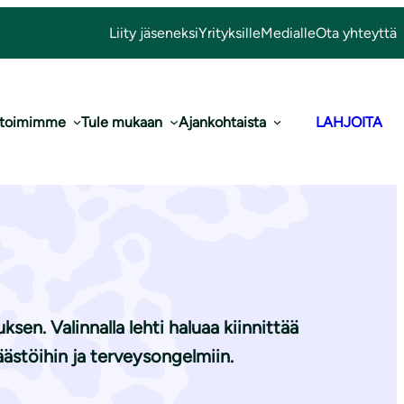
Liity jäseneksi
Yrityksille
Medialle
Ota yhteyttä
 toimimme
Tule mukaan
Ajankohtaista
LAHJOITA
n turhake on
sen. Valinnalla lehti haluaa kiinnittää
päästöihin ja terveysongelmiin.