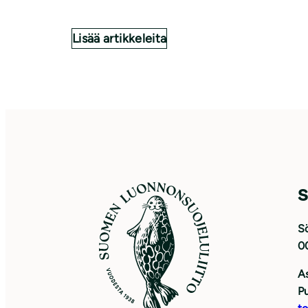
Lisää artikkeleita
S
Sö
0
As
Pu