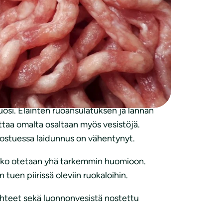
halle löytyy kokeiltavaksi, mutta niiden
ntoina.
untemuksen perusteella laadittu suositus
isista ylittää suositukset. Suomalainen
sissa kokonaisuudella on väliä, ja paljon
osi. Eläinten ruoansulatuksen ja lannan
ttaa omalta osaltaan myös vesistöjä.
hostuessa laidunnus on vähentynyt.
dinko otetaan yhä tarkemmin huomioon.
tuen piirissä oleviin ruokaloihin.
lähteet sekä luonnonvesistä nostettu