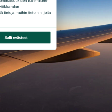
 ominaisuuksien tukemiseen
tiikka-alan
ietoja muihin tietoihin, joita
Salli evästeet