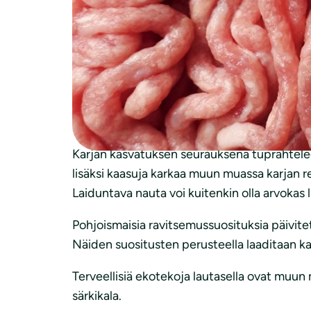
ilmastolle, terveydelle ja tuotantoeläinten h
korkea hinta hillitsee kysyntää. Kansalliset
Terveyden näkökulmasta katse kohdistuu pun
näille tuotteille on korkeintaan puoli kiloa 
kuluttaa keskimäärin lähes 80 kiloa luineen
lihaa syövillä esimerkiksi ruokavalion kuitup
Karjan kasvatuksen seurauksena tuprahtelee
lisäksi kaasuja karkaa muun muassa karjan r
Laiduntava nauta voi kuitenkin olla arvoka
Pohjoismaisia ravitsemussuosituksia päivit
Näiden suositusten perusteella laaditaan kans
Terveellisiä ekotekoja lautasella ovat muun 
särkikala.