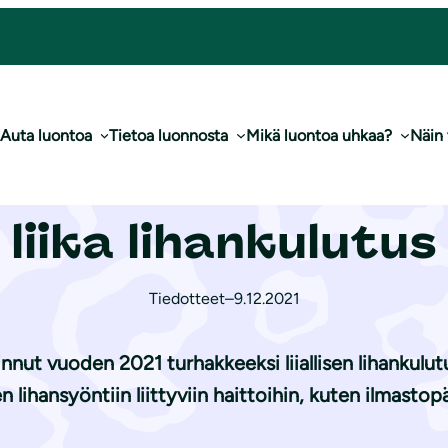
n turhake on liika lihankulutus
Auta luontoa
Tietoa luonnosta
Mikä luontoa uhkaa?
Näin
to -lehti: Vuode
liika lihankulutus
Tiedotteet
–
9.12.2021
ut vuoden 2021 turhakkeeksi liiallisen lihankulutuk
 lihansyöntiin liittyviin haittoihin, kuten ilmasto