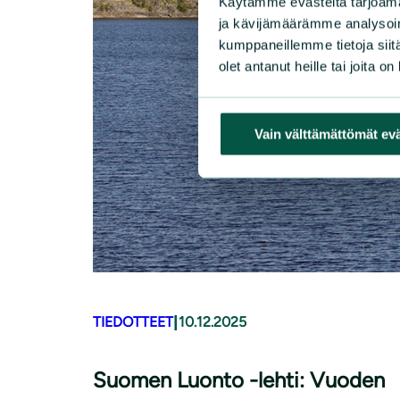
Käytämme evästeitä tarjoama
ja kävijämäärämme analysoim
kumppaneillemme tietoja siitä
olet antanut heille tai joita o
Vain välttämättömät ev
|
TIEDOTTEET
10.12.2025
Suomen Luonto -lehti: Vuoden