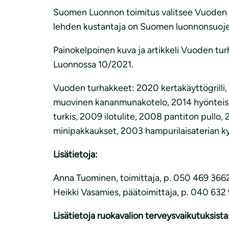
Suomen Luonnon toimitus valitsee Vuoden t
lehden kustantaja on Suomen luonnonsuojelu
Painokelpoinen kuva ja artikkeli Vuoden tu
Luonnossa 10/2021.
Vuoden turhakkeet: 2020 kertakäyttögrilli,
muovinen kananmunakotelo, 2014 hyönteisan
turkis, 2009 ilotulite, 2008 pantiton pullo
minipakkaukset, 2003 hampurilaisaterian kyl
Lisätietoja:
Anna Tuominen, toimittaja, p. 050 469 3662,
Heikki Vasamies, päätoimittaja, p. 040 632 9
Lisätietoja ruokavalion terveysvaikutuksista