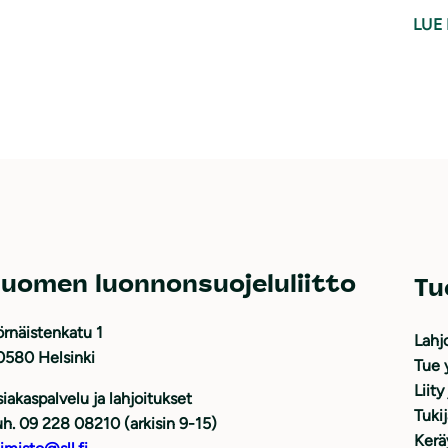
LUE 
uomen luonnonsuojeluliitto
Tu
rnäistenkatu 1
Lahj
0580 Helsinki
Tue 
Liity
iakaspalvelu ja lahjoitukset
Tuki
h. 09 228 08210 (arkisin 9-15)
Kerä