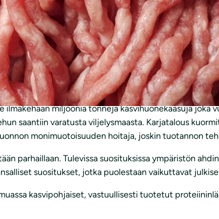
yvinvoinnille, mutta tavat istuvat tiukassa. Vaihtoehtoja li
 ja EU:n maataloustuet näkyvät lihatuotteiden edullisina hi
aiseen ja prosessoituun lihaan. Syöpäjärjestöjen asiant
viikossa, mutta noin 80 prosenttia miehistä ja neljännes na
 punnittua ruholihaa vuodessa. Ruokavalion terveysvaikutuk
itoisuus on yleensä tavallista pienempi.
 ilmakehään miljoonia tonneja kasvihuonekaasuja joka vu
ehun saantiin varatusta viljelysmaasta. Karjatalous kuormi
s luonnon monimuotoisuuden hoitaja, joskin tuotannon te
etään parhaillaan. Tulevissa suosituksissa ympäristön ah
alliset suositukset, jotka puolestaan vaikuttavat julkisen 
muassa kasvipohjaiset, vastuullisesti tuotetut proteiinin