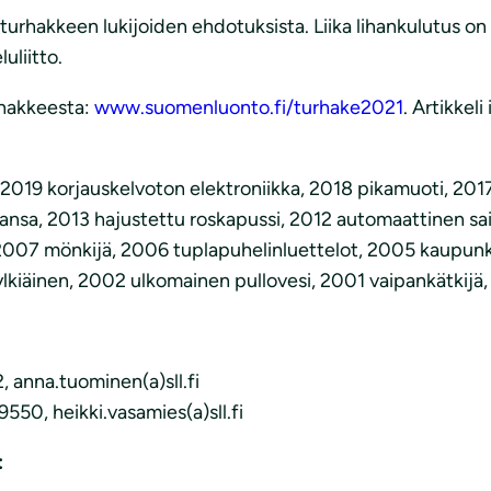
urhakkeen lukijoiden ehdotuksista. Liika lihankulutus o
liitto.
rhakkeesta:
www.suomenluonto.fi/turhake2021
. Artikkel
 2019 korjauskelvoton elektroniikka, 2018 pikamuoti, 201
sa, 2013 hajustettu roskapussi, 2012 automaattinen sai
, 2007 mönkijä, 2006 tuplapuhelinluettelot, 2005 kaupunk
kiäinen, 2002 ulkomainen pullovesi, 2001 vaipankätkijä, 
 anna.tuominen(a)sll.fi
550, heikki.vasamies(a)sll.fi
: