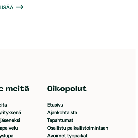
LISÄÄ
e meitä
Oikopolut
oita
Etusivu
yrityksenä
Ajankohtaista
 jäseneksi
Tapahtumat
japalvelu
Osallistu paikallistoimintaan
yslupa
Avoimet työpaikat