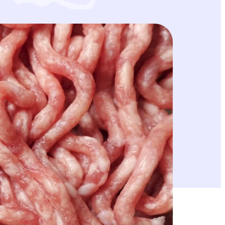
umuksemme ovat vahingollisia luonnolle,