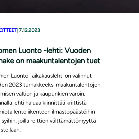
|
DOTTEET
7.12.2023
omen Luonto -lehti: Vuoden
hake on maakuntalentojen tuet
en Luonto -aikakauslehti on valinnut
den 2023 turhakkeeksi maakuntalentojen
misen valtion ja kaupunkien varoin.
nnalla lehti haluaa kiinnittää kriittistä
iota lentoliikenteen ilmastopäästöihin
 syihin, joilla reittien välttämättömyyttä
stellaan.