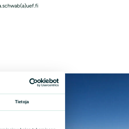
a.schwab(a)uef.fi
Tietoja