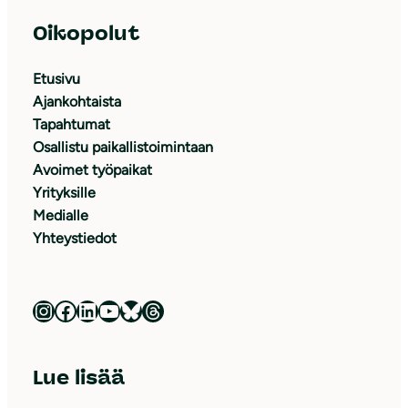
Oikopolut
Etusivu
Ajankohtaista
Tapahtumat
Osallistu paikallistoimintaan
Avoimet työpaikat
Yrityksille
Medialle
Yhteystiedot
Luonnonsuojeluliitto Instagramissa
Luonnonsuojeluliitto Facebookissa
Luonnonsuojeluliitto LinkedInissä
Luonnonsuojeluliiton YouTube-kanava
Luonnonsuojeluliitto Blueskyssa
Luonnonsuojeluliitto Threadsissa
Lue lisää