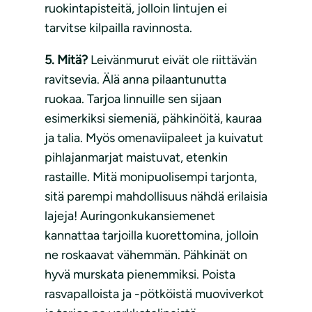
ruokintapisteitä, jolloin lintujen ei
tarvitse kilpailla ravinnosta.
5. Mitä?
Leivänmurut eivät ole riittävän
ravitsevia. Älä anna pilaantunutta
ruokaa. Tarjoa linnuille sen sijaan
esimerkiksi siemeniä, pähkinöitä, kauraa
ja talia. Myös omenaviipaleet ja kuivatut
pihlajanmarjat maistuvat, etenkin
rastaille. Mitä monipuolisempi tarjonta,
sitä parempi mahdollisuus nähdä erilaisia
lajeja! Auringonkukansiemenet
kannattaa tarjoilla kuorettomina, jolloin
ne roskaavat vähemmän. Pähkinät on
hyvä murskata pienemmiksi. Poista
rasvapalloista ja -pötköistä muoviverkot