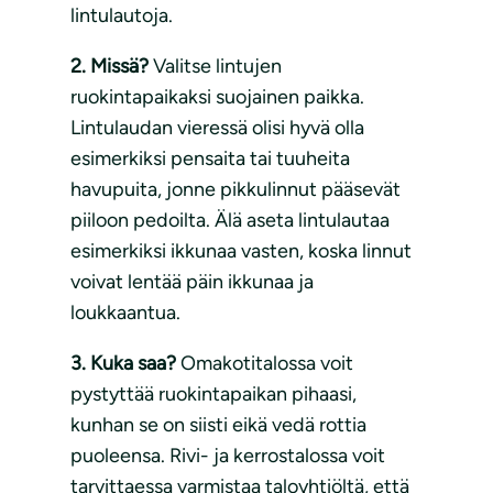
lintulautoja.
2. Missä?
Valitse lintujen
ruokintapaikaksi suojainen paikka.
Lintulaudan vieressä olisi hyvä olla
esimerkiksi pensaita tai tuuheita
havupuita, jonne pikkulinnut pääsevät
piiloon pedoilta. Älä aseta lintulautaa
esimerkiksi ikkunaa vasten, koska linnut
voivat lentää päin ikkunaa ja
loukkaantua.
3. Kuka saa?
Omakotitalossa voit
pystyttää ruokintapaikan pihaasi,
kunhan se on siisti eikä vedä rottia
puoleensa. Rivi- ja kerrostalossa voit
tarvittaessa varmistaa taloyhtiöltä, että