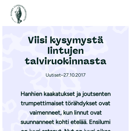
S
i
Etusivu
|
Ajankohtaista
|
Viisi kysymystä lintujen talviruokinnasta
i
r
Viisi kysymystä
r
y
lintujen
s
talviruokinnasta
i
s
Uutiset
–
27.10.2017
ä
l
Hanhien kaakatukset ja joutsenten
t
trumpettimaiset törähdykset ovat
ö
vaimenneet, kun linnut ovat
ö
n
suunnanneet kohti etelää. Ensilumi