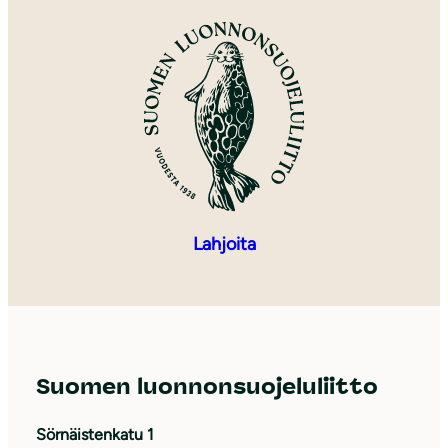
Lahjoita
Suomen luonnonsuojeluliitto
Sörnäistenkatu 1