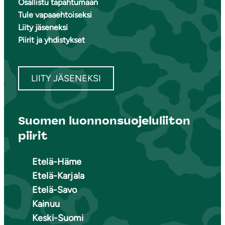
Osallistu tapahtumaan
Tule vapaaehtoiseksi
Liity jäseneksi
Piirit ja yhdistykset
LIITY JÄSENEKSI
Suomen luonnonsuojeluliiton
piirit
Etelä-Häme
Etelä-Karjala
Etelä-Savo
Kainuu
Keski-Suomi