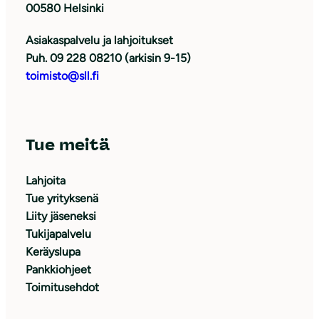
00580 Helsinki
Asiakaspalvelu ja lahjoitukset
Puh. 09 228 08210 (arkisin 9-15)
toimisto@sll.fi
Tue meitä
Lahjoita
Tue yrityksenä
Liity jäseneksi
Tukijapalvelu
Keräyslupa
Pankkiohjeet
Toimitusehdot