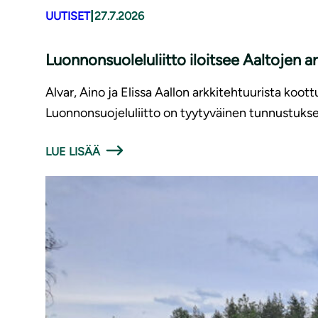
|
UUTISET
27.7.2026
Luonnonsuoleluliitto iloitsee Aaltojen 
Alvar, Aino ja Elissa Aallon arkkitehtuurista ko
Luonnonsuojeluliitto on tyytyväinen tunnustukses
LUE LISÄÄ