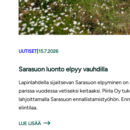
|
UUTISET
15.7.2026
Sarasuon luonto elpyy vauhdilla
Lapinlahdella sijaitsevan Sarasuon elpyminen on o
parissa vuodessa vetiseksi keitaaksi. Piirla Oy
lahjoittamalla Sarasuon ennallistamistyöhön. Enn
elintilaa.
LUE LISÄÄ