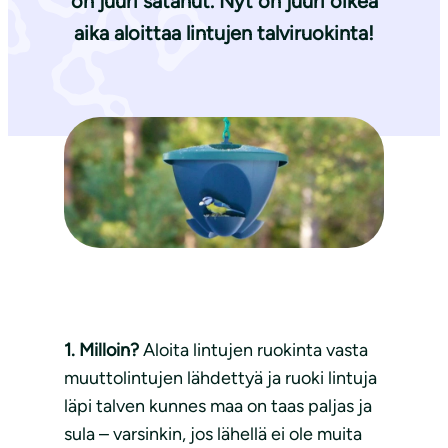
on juuri satanut. Nyt on juuri oikea
aika aloittaa lintujen talviruokinta!
1. Milloin?
Aloita lintujen ruokinta vasta
muuttolintujen lähdettyä ja ruoki lintuja
läpi talven kunnes maa on taas paljas ja
sula – varsinkin, jos lähellä ei ole muita