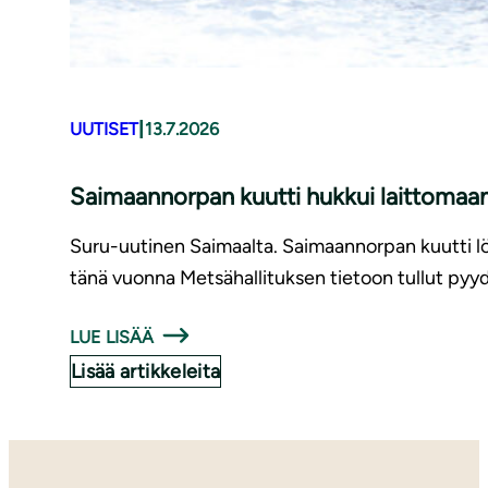
|
UUTISET
13.7.2026
Saimaannorpan kuutti hukkui laittomaan
Suru-uutinen Saimaalta. Saimaannorpan kuutti löy
tänä vuonna Metsähallituksen tietoon tullut pyyd
LUE LISÄÄ
Lisää artikkeleita