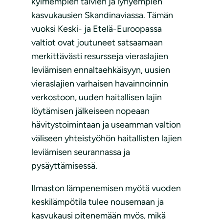
kylmempien talvien ja lyhyempien
kasvukausien Skandinaviassa. Tämän
vuoksi Keski- ja Etelä-Euroopassa
valtiot ovat joutuneet satsaamaan
merkittävästi resursseja vieraslajien
leviämisen ennaltaehkäisyyn, uusien
vieraslajien varhaisen havainnoinnin
verkostoon, uuden haitallisen lajin
löytämisen jälkeiseen nopeaan
hävitystoimintaan ja useamman valtion
väliseen yhteistyöhön haitallisten lajien
leviämisen seurannassa ja
pysäyttämisessä.
Ilmaston lämpenemisen myötä vuoden
keskilämpötila tulee nousemaan ja
kasvukausi pitenemään myös, mikä