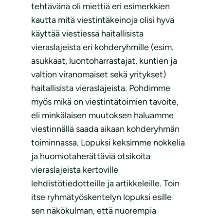
tehtävänä oli miettiä eri esimerkkien
kautta mitä viestintäkeinoja olisi hyvä
käyttää viestiessä haitallisista
vieraslajeista eri kohderyhmille (esim.
asukkaat, luontoharrastajat, kuntien ja
valtion viranomaiset sekä yritykset)
haitallisista vieraslajeista. Pohdimme
myös mikä on viestintätoimien tavoite,
eli minkälaisen muutoksen haluamme
viestinnällä saada aikaan kohderyhmän
toiminnassa. Lopuksi keksimme nokkelia
ja huomiotaherättäviä otsikoita
vieraslajeista kertoville
lehdistötiedotteille ja artikkeleille. Toin
itse ryhmätyöskentelyn lopuksi esille
sen näkökulman, että nuorempia