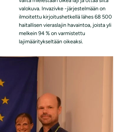
valita mielestään oikea laji ja ottaa siitä
valokuva. Invazivke -järjestelmään on
ilmoitettu kirjoitushetkellä lähes 68 500
haitallisen vieraslajin havaintoa, joista yli
melkein 94 % on varmistettu
lajimääritykseltään oikeaksi.