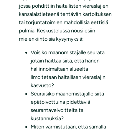
jossa pohdittiin haitallisten vieraslajien
kansalaistieteenä tehtävän kartoituksen
tai torjuntatoimien mahdollisia eettisiä
pulmia. Keskustelussa nousi esiin
mielenkiintoisia kysymyksiä:
Voisiko maanomistajalle seurata
jotain haittaa siitä, että hänen
hallinnoimaltaan alueelta
ilmoitetaan haitallisen vieraslajin
kasvusto?
Seuraisiko maanomistajalle siitä
epätoivottuina pidettäviä
seurantavelvoitteita tai
kustannuksia?
Miten varmistutaan, että samalla