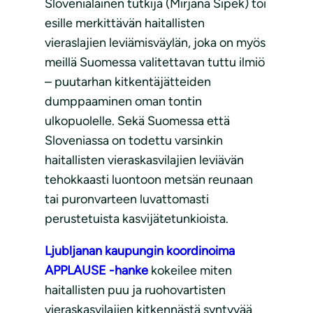
Slovenialainen tutkija (Mirjana Šipek) toi
esille merkittävän haitallisten
vieraslajien leviämisväylän, joka on myös
meillä Suomessa valitettavan tuttu ilmiö
– puutarhan kitkentäjätteiden
dumppaaminen oman tontin
ulkopuolelle. Sekä Suomessa että
Sloveniassa on todettu varsinkin
haitallisten vieraskasvilajien leviävän
tehokkaasti luontoon metsän reunaan
tai puronvarteen luvattomasti
perustetuista kasvijätetunkioista.
Ljubljanan kaupungin koordinoima
APPLAUSE -hanke
kokeilee miten
haitallisten puu ja ruohovartisten
vieraskasvilajien kitkennästä syntyvää