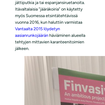
jättiputkia ja tai espanjansiruetanoita.
Itävaltalaisia ”jääräkoiria” on käytetty
myös Suomessa etsintätehtävissä
vuonna 2016, kun haluttiin varmistaa
Vantaalta 2015 löydetyn
aasianrunkojäärän
häviäminen alueella
tehtyjen mittavien karanteenitoimien
jälkeen.