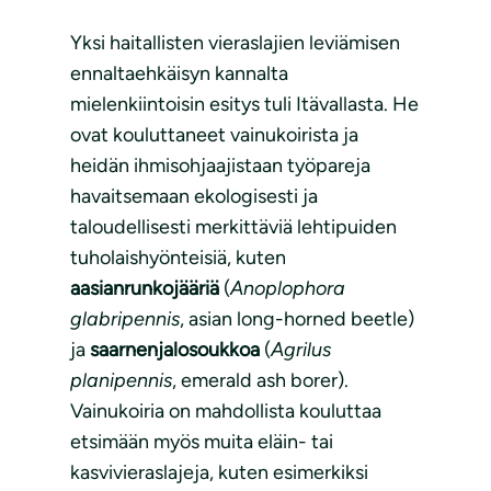
Yksi haitallisten vieraslajien leviämisen
ennaltaehkäisyn kannalta
mielenkiintoisin esitys tuli Itävallasta. He
ovat kouluttaneet vainukoirista ja
heidän ihmisohjaajistaan työpareja
havaitsemaan ekologisesti ja
taloudellisesti merkittäviä lehtipuiden
tuholaishyönteisiä, kuten
aasianrunkojääriä
(
Anoplophora
glabripennis
, asian long-horned beetle)
ja
saarnenjalosoukkoa
(
Agrilus
planipennis
, emerald ash borer).
Vainukoiria on mahdollista kouluttaa
etsimään myös muita eläin- tai
kasvivieraslajeja, kuten esimerkiksi