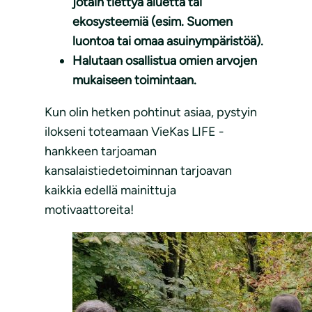
jotain tiettyä aluetta tai
ekosysteemiä (esim. Suomen
luontoa tai omaa asuinympäristöä).
Halutaan osallistua omien arvojen
mukaiseen toimintaan.
Kun olin hetken pohtinut asiaa, pystyin
ilokseni toteamaan VieKas LIFE -
hankkeen tarjoaman
kansalaistiedetoiminnan tarjoavan
kaikkia edellä mainittuja
motivaattoreita!