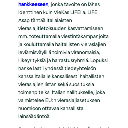
hankkeeseen
, jonka tavoite on lähes
identtinen kuin VieKas LIFElla. LIFE
Asap tähtää italialaisten
vieraslajitietoisuuden kasvattamiseen
mm. toteuttamalla viestintäkampanjoita
ja kouluttamalla haitallisten vieraslajien
leviämisväylillä toimivia viranomaisia,
liikeyrityksiä ja harrastusryhmiä. Lopuksi
hanke laatii yhdessä tiedeyhteisön
kanssa Italialle kansallisesti haitallisten
vieraslajien listan sekä suosituksia
toimenpiteiksi Italian hallitukselle, joka
valmistelee EU:n vieraslajiasetuksen
huomioon ottavaa kansallista
lainsäädäntöä.