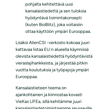
pohjalta kehitettävä uusi
kansalaistiedettä ja sen tuloksia
hyödyntävä toimintakonsepti
(kuten BioBlitz), joka voitaisiin
ottaa käyttöön ympäri Eurooppaa.
Lisäksi AlienCSI -verkosto kokoaa juuri
kattavaa listaa EU:n alueella käynnissä
olevista kansalaistiedettä hyödyntävistä
vieraslajihankkeista, ja järjestää pitkin
vuotta koulutuksia ja työpajoja ympäri
Eurooppaa.
Kansalaistieteen teema on
ajankohtainen ja kiinnostaa kovasti
VieKas LIFEa, sillä kehitämme juuri
kansalaistiedetoimintaamme seuraaville