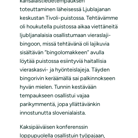
kansalaistiedetempauksen
toteuttaminen läheisessä Ljublajanan
keskustan Tivoli-puistossa. Tehtävämme
oli houkutella puistossa aikaa viettäneitä
ljubljanalaisia osallistumaan vieraslaji-
bingoon, missä tehtävänä oli lajikuvia
sisältävän ”bingolomakkeen” avulla
löytää puistossa esiintyviä haitallisia
vieraskasvi- ja hyönteislajeja. Täyden
bingorivin keräämällä sai palkinnokseen
hyvän mielen. Tunnin kestävään
tempaukseen osallistui vajaa
parikymmentä, jopa yllättävänkin
innostunutta slovenialaista.
Kaksipäiväisen konferenssin
loppupuolella osallistuin työpajaan,