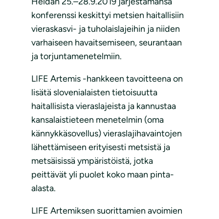
Heidän 25.–28.9.2019 järjestämänsä
konferenssi keskittyi metsien haitallisiin
vieraskasvi- ja tuholaislajeihin ja niiden
varhaiseen havaitsemiseen, seurantaan
ja torjuntamenetelmiin.
LIFE Artemis -hankkeen tavoitteena on
lisätä slovenialaisten tietoisuutta
haitallisista vieraslajeista ja kannustaa
kansalaistieteen menetelmin (oma
kännykkäsovellus) vieraslajihavaintojen
lähettämiseen erityisesti metsistä ja
metsäisissä ympäristöistä, jotka
peittävät yli puolet koko maan pinta-
alasta.
LIFE Artemiksen suorittamien avoimien