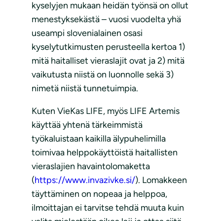
kyselyjen mukaan heidän työnsä on ollut
menestyksekästä – vuosi vuodelta yhä
useampi slovenialainen osasi
kyselytutkimusten perusteella kertoa 1)
mitä haitalliset vieraslajit ovat ja 2) mitä
vaikutusta niistä on luonnolle sekä 3)
nimetä niistä tunnetuimpia.
Kuten VieKas LIFE, myös LIFE Artemis
käyttää yhtenä tärkeimmistä
työkaluistaan kaikilla älypuhelimilla
toimivaa helppokäyttöistä haitallisten
vieraslajien havaintolomaketta
(
https://www.invazivke.si/
). Lomakkeen
täyttäminen on nopeaa ja helppoa,
ilmoittajan ei tarvitse tehdä muuta kuin