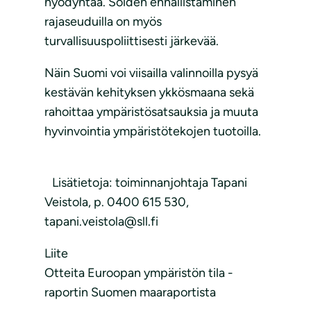
hyödyntää. Soiden ennallistaminen
rajaseuduilla on myös
turvallisuuspoliittisesti järkevää.
Näin Suomi voi viisailla valinnoilla pysyä
kestävän kehityksen ykkösmaana sekä
rahoittaa ympäristösatsauksia ja muuta
hyvinvointia ympäristötekojen tuotoilla.
Lisätietoja: toiminnanjohtaja Tapani
Veistola, p. 0400 615 530,
tapani.veistola@sll.fi
Liite
Otteita Euroopan ympäristön tila -
raportin Suomen maaraportista