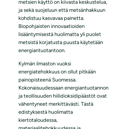
metsien käyttö on kiivasta keskustelua,
ja sekä suojeluun että metsänhakkuun
kohdistuu kasvavaa painetta.
Biopohjaisten innovaatioiden
lisääntymisestä huolimatta yli puolet
metsistä korjatusta puusta käytetään
energiantuotantoon.
Kylmän ilmaston vuoksi
energiatehokkuus on ollut pitkään
painopisteenä Suomessa.
Kokonaisuudessaan energiantuotannon
ja teollisuuden hiilidioksidipäästöt ovat
vähentyneet merkittävästi. Tästä
edistyksestä huolimatta
kiertotaloudessa,
materiaalitehokkuudessa ja