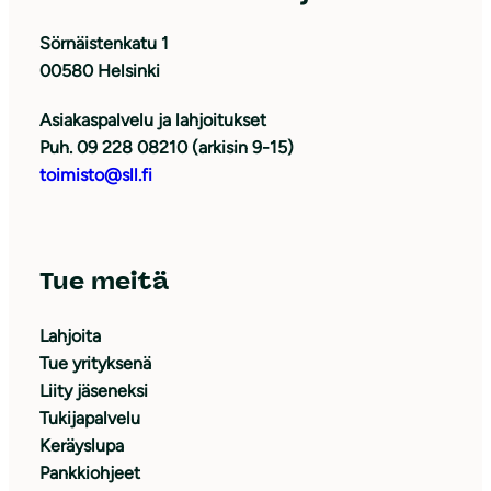
Sörnäistenkatu 1
00580 Helsinki
Asiakaspalvelu ja lahjoitukset
Puh. 09 228 08210 (arkisin 9-15)
toimisto@sll.fi
Tue meitä
Lahjoita
Tue yrityksenä
Liity jäseneksi
Tukijapalvelu
Keräyslupa
Pankkiohjeet