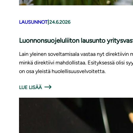
|
LAUSUNNOT
24.6.2026
Luonnonsuojeluliiton lausunto yritysv
Lain yleinen soveltamisala vastaa nyt direktiivin 
minkä direktiivi mahdollistaa. Esityksessä olisi 
on osa yleistä huolellisuusvelvoitetta.
LUE LISÄÄ