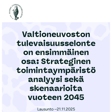
S
i
Etusivu
|
Ajankohtaista
|
Valtioneuvoston tulevaisuusselonteon ensimmäinen osa: Strateginen toimintaympäristöanalyysi sekä skenaarioita vuoteen 2045
i
r
Valtioneuvoston
r
y
tulevaisuusselonte
s
on ensimmäinen
i
osa: Strateginen
s
ä
toimintaympäristö
l
analyysi sekä
t
skenaarioita
ö
vuoteen 2045
ö
n
Lausunto –
21.11.2025