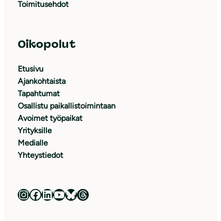
Toimitusehdot
Oikopolut
Etusivu
Ajankohtaista
Tapahtumat
Osallistu paikallistoimintaan
Avoimet työpaikat
Yrityksille
Medialle
Yhteystiedot
Luonnonsuojeluliitto Instagramissa
Luonnonsuojeluliitto Facebookissa
Luonnonsuojeluliitto LinkedInissä
Luonnonsuojeluliiton YouTube-kanava
Luonnonsuojeluliitto Blueskyssa
Luonnonsuojeluliitto Threadsissa