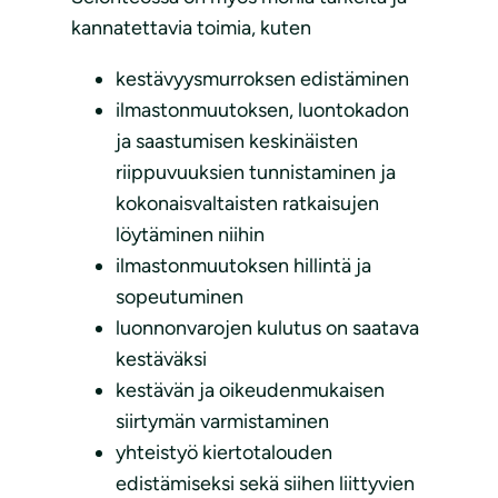
kannatettavia toimia, kuten
kestävyysmurroksen edistäminen
ilmastonmuutoksen, luontokadon
ja saastumisen keskinäisten
riippuvuuksien tunnistaminen ja
kokonaisvaltaisten ratkaisujen
löytäminen niihin
ilmastonmuutoksen hillintä ja
sopeutuminen
luonnonvarojen kulutus on saatava
kestäväksi
kestävän ja oikeudenmukaisen
siirtymän varmistaminen
yhteistyö kiertotalouden
edistämiseksi sekä siihen liittyvien