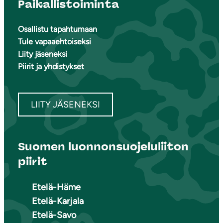
Paikallistoiminta
Osallistu tapahtumaan
Tule vapaaehtoiseksi
Liity jäseneksi
Piirit ja yhdistykset
LIITY JÄSENEKSI
Suomen luonnonsuojeluliiton
piirit
Etelä-Häme
Etelä-Karjala
Etelä-Savo