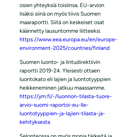
osien yhteyksiä toisiinsa. EU-arvion
lisäksi siinä on myös tiivis Suomen
maaraportti. Siitä on keskeiset osat
käännetty lausuntomme liitteeksi.
https://www.eea.europa.eu/en/europe-
environment-2025/countries/finland
Suomen luonto- ja lintudirektiivin
raportti 2019-24. Yleisesti ottaen
luontokato eli lajien ja luontotyyppien
heikkeneminen jatkuu maassamme.
https://ym.fi/-/luonnon-tilasta-tuore-
arvio-suomi-raportoi-eu-lle-
luontotyyppien-ja-lajien-tilasta-ja-
kehityksesta
Selonteossa on myös monia tärkeitä ja