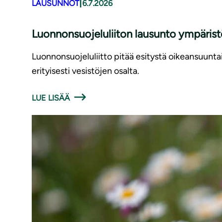
|
LAUSUNNOT
6.7.2026
Luonnonsuojeluliiton lausunto ympäris
Luonnonsuojeluliitto pitää esitystä oikeansuunt
erityisesti vesistöjen osalta.
LUE LISÄÄ