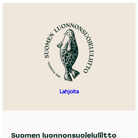
Lahjoita
Suomen luonnonsuojeluliitto