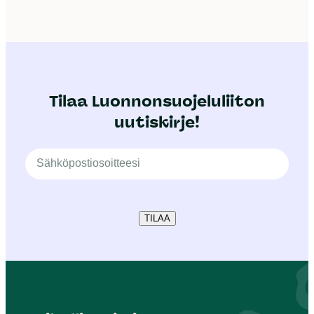
Tilaa Luonnonsuojeluliiton
uutiskirje!
TILAA