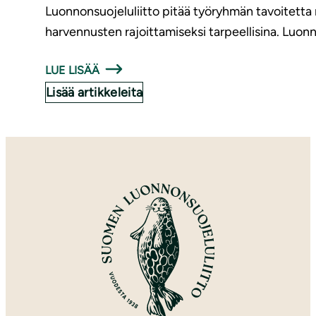
Luonnonsuojeluliitto pitää työryhmän tavoitett
harvennusten rajoittamiseksi tarpeellisina. Luonno
LUE LISÄÄ
Lisää artikkeleita