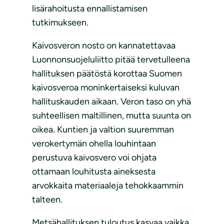
lisärahoitusta ennallistamisen
tutkimukseen.
Kaivosveron nosto on kannatettavaa
Luonnonsuojeluliitto pitää tervetulleena
hallituksen päätöstä korottaa Suomen
kaivosveroa moninkertaiseksi kuluvan
hallituskauden aikaan. Veron taso on yhä
suhteellisen maltillinen, mutta suunta on
oikea. Kuntien ja valtion suuremman
verokertymän ohella louhintaan
perustuva kaivosvero voi ohjata
ottamaan louhitusta aineksesta
arvokkaita materiaaleja tehokkaammin
talteen.
Metsähallituksen tuloutus kasvaa vaikka