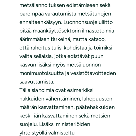
metsälannoituksen edistämiseen sekä
parempaa varautumista metsätuhojen
ennaltaehkäisyyn. Luonnonsuojeluliitto
pitää maankäyttösektorin ilmastotoimia
äärimmäisen tärkeinä, mutta katsoo,
että rahoitus tulisi kohdistaa ja toimiksi
valita sellaisia, jotka edistävät puun
kasvun lisäksi myös metsäluonnon
monimuotoisuutta ja vesistötavoitteden
saavuttamista.
Tällaisia toimia ovat esimerkiksi
hakkuiden vähentäminen, lahopuuston
määrän kasvattaminen, päätehakkuiden
keski-iän kasvattaminen sekä metsien
suojelu. Lisäksi ministeriöiden
yhteistyöllä valmisteltu