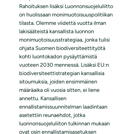
Rahoituksen lisäksi Luonnonsuojeluliitto
on huolissaan monimuotoisuuspolitiikan
tilasta. Olemme viidettä vuotta ilman
lakisääteistä kansallista luonnon
monimuotoisuusstrategiaa, jonka tulisi
ohjata Suomen biodiversiteettityötä
kohti luontokadon pysäyttämistä
vuoteen 2030 mennessä. Lisäksi EU:n
biodiversiteettistrategian kansallisia
sitoumuksia, joiden ensimmäinen
määräaika oli vuosia sitten, ei liene
annettu. Kansallisen
ennallistamissuunnitelman laadintaan
asetettiin reunaehdot, jotka
luonnonsuojeluliiton tulkinnan mukaan
ovat osin ennallistamisasetuksen