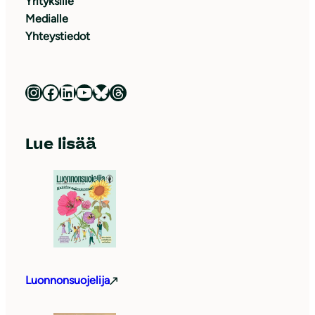
Yrityksille
Medialle
Yhteystiedot
Luonnonsuojeluliitto Instagramissa
Luonnonsuojeluliitto Facebookissa
Luonnonsuojeluliitto LinkedInissä
Luonnonsuojeluliiton YouTube-kanava
Luonnonsuojeluliitto Blueskyssa
Luonnonsuojeluliitto Threadsissa
Lue lisää
Luonnonsuojelija