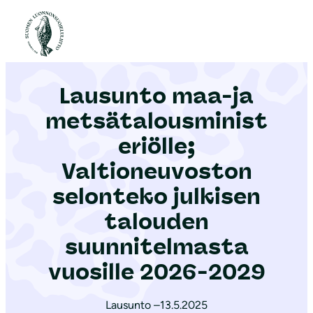
S
i
Etusivu
|
Ajankohtaista
|
Lausunto maa-ja metsätalousministeriölle; Valtioneuvoston selonteko julkisen talouden suunnitelmasta vuosille 2026-2029
i
r
Lausunto maa-ja
r
y
metsätalousminist
s
eriölle;
i
Valtioneuvoston
s
ä
selonteko julkisen
l
talouden
t
suunnitelmasta
ö
vuosille 2026-2029
ö
n
Lausunto –
13.5.2025