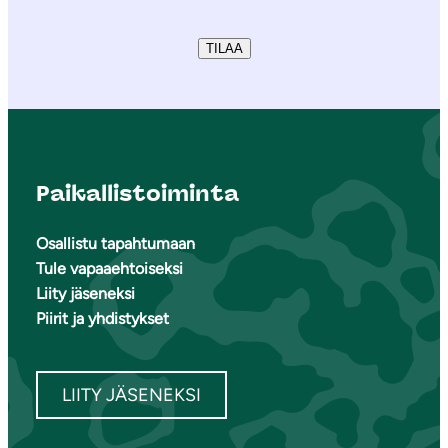
TILAA
Paikallistoiminta
Osallistu tapahtumaan
Tule vapaaehtoiseksi
Liity jäseneksi
Piirit ja yhdistykset
LIITY JÄSENEKSI