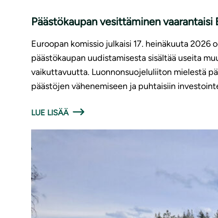
Päästökaupan vesittäminen vaarantaisi E
Euroopan komissio julkaisi 17. heinäkuuta 2026
päästökaupan uudistamisesta sisältää useita muut
vaikuttavuutta. Luonnonsuojeluliiton mielestä p
päästöjen vähenemiseen ja puhtaisiin investointe
LUE LISÄÄ