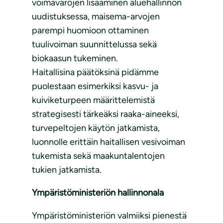
voimavarojen lisääminen aluehallinnon
uudistuksessa, maisema-arvojen
parempi huomioon ottaminen
tuulivoiman suunnittelussa sekä
biokaasun tukeminen.
Haitallisina päätöksinä pidämme
puolestaan esimerkiksi kasvu- ja
kuiviketurpeen määrittelemistä
strategisesti tärkeäksi raaka-aineeksi,
turvepeltojen käytön jatkamista,
luonnolle erittäin haitallisen vesivoiman
tukemista sekä maakuntalentojen
tukien jatkamista.
Ympäristöministeriön hallinnonala
Ympäristöministeriön valmiiksi pienestä