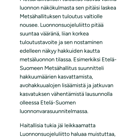
luonnon näkökulmasta sen pitäisi laskea
Metsähallituksen tuloutus valtiolle
nousee. Luonnonsuojeluliitto pitää
suuntaa vääränä, liian korkea
tuloutustavoite ja sen nostaminen
edelleen näkyy hakkuiden kautta
metsäluonnon tilassa. Esimerkiksi Etelä-
Suomeen Metsähallitus suunnitteli
hakkuumäärien kasvattamista,
avohakkuualojen lisäämistä ja jatkuvan
kasvatuksen vähentämistä lausunnolla
olleessa Etelä-Suomen
luonnonvarasuunnitelmassa.
Haitallisia tukia jäi leikkaamatta
Luonnonsuojeluliitto haluaa muistuttaa,