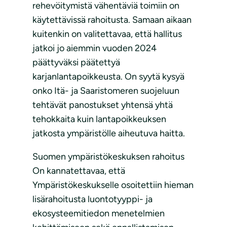
rehevöitymistä vähentäviä toimiin on
käytettävissä rahoitusta. Samaan aikaan
kuitenkin on valitettavaa, että hallitus
jatkoi jo aiemmin vuoden 2024
päättyväksi päätettyä
karjanlantapoikkeusta. On syytä kysyä
onko Itä- ja Saaristomeren suojeluun
tehtävät panostukset yhtensä yhtä
tehokkaita kuin lantapoikkeuksen
jatkosta ympäristölle aiheutuva haitta.
Suomen ympäristökeskuksen rahoitus
On kannatettavaa, että
Ympäristökeskukselle osoitettiin hieman
lisärahoitusta luontotyyppi- ja
ekosysteemitiedon menetelmien