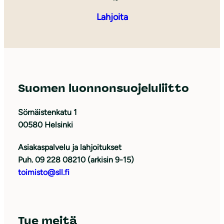
Lahjoita
Suomen luonnonsuojeluliitto
Sörnäistenkatu 1
00580 Helsinki
Asiakaspalvelu ja lahjoitukset
Puh. 09 228 08210 (arkisin 9-15)
toimisto@sll.fi
Tue meitä