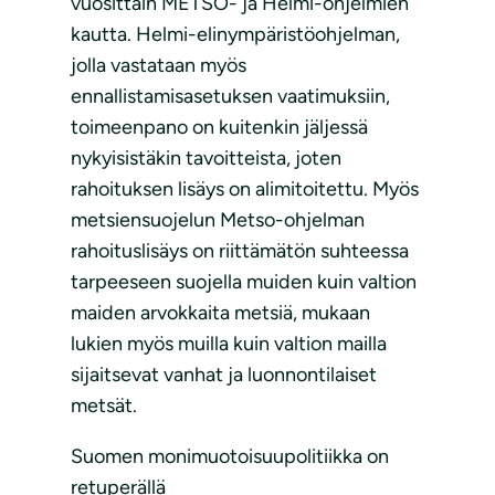
vuosittain METSO- ja Helmi-ohjelmien
kautta. Helmi-elinympäristöohjelman,
jolla vastataan myös
ennallistamisasetuksen vaatimuksiin,
toimeenpano on kuitenkin jäljessä
nykyisistäkin tavoitteista, joten
rahoituksen lisäys on alimitoitettu. Myös
metsiensuojelun Metso-ohjelman
rahoituslisäys on riittämätön suhteessa
tarpeeseen suojella muiden kuin valtion
maiden arvokkaita metsiä, mukaan
lukien myös muilla kuin valtion mailla
sijaitsevat vanhat ja luonnontilaiset
metsät.
Suomen monimuotoisuupolitiikka on
retuperällä