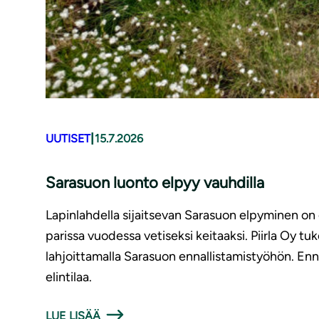
|
UUTISET
15.7.2026
Sarasuon luonto elpyy vauhdilla
Lapinlahdella sijaitsevan Sarasuon elpyminen on o
parissa vuodessa vetiseksi keitaaksi. Piirla Oy
lahjoittamalla Sarasuon ennallistamistyöhön. Enn
elintilaa.
LUE LISÄÄ